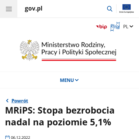
gov.pl
przejdź
do
wyszukiwar
Otwórz
Zmień 
PL
okno
z
tłumaczem
języka
migowego
MENU
Powrót
MRiPS: Stopa bezrobocia
nadal na poziomie 5,1%
06.12.2022