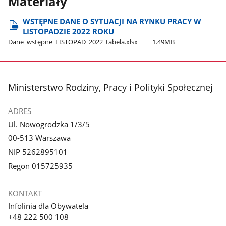
Materiały
WSTĘPNE DANE O SYTUACJI NA RYNKU PRACY W
LISTOPADZIE 2022 ROKU
Dane​_wstępne​_LISTOPAD​_2022​_tabela.xlsx
1.49MB
stopka
Ministerstwo Rodziny, Pracy i Polityki Społecznej
ADRES
Ul. Nowogrodzka 1/3/5
00-513 Warszawa
NIP 5262895101
Regon 015725935
KONTAKT
Infolinia dla Obywatela
+48 222 500 108