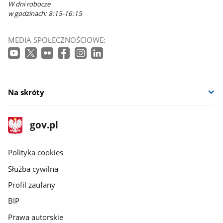
W dni robocze
w godzinach: 8:15-16:15
MEDIA SPOŁECZNOŚCIOWE:
Na skróty
stopka
Strona
gov.pl
gov.pl
główna
gov.pl
Polityka cookies
Służba cywilna
Profil zaufany
BIP
Prawa autorskie