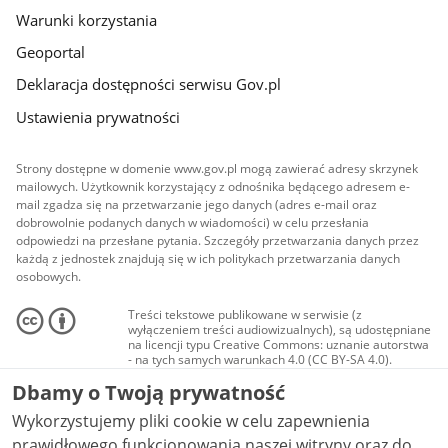
Warunki korzystania
Geoportal
Deklaracja dostępności serwisu Gov.pl
Ustawienia prywatności
Strony dostępne w domenie www.gov.pl mogą zawierać adresy skrzynek
mailowych. Użytkownik korzystający z odnośnika będącego adresem e-
mail zgadza się na przetwarzanie jego danych (adres e-mail oraz
dobrowolnie podanych danych w wiadomości) w celu przesłania
odpowiedzi na przesłane pytania. Szczegóły przetwarzania danych przez
każdą z jednostek znajdują się w ich politykach przetwarzania danych
osobowych.
Treści tekstowe publikowane w serwisie (z
wyłączeniem treści audiowizualnych), są udostępniane
na licencji typu Creative Commons: uznanie autorstwa
- na tych samych warunkach 4.0 (CC BY-SA 4.0).
Materiały audiowizualne, w tym zdjęcia, materiały
Dbamy o Twoją prywatność
audio i wideo, są udostępniane na licencji typu
Creative Commons: uznanie autorstwa użycie
Wykorzystujemy pliki cookie w celu zapewnienia
niekomercyjne - bez utworów zależnych 4.0 (CC BY-
NC-ND 4.0), o ile nie jest to stwierdzone inaczej.
prawidłowego funkcjonowania naszej witryny oraz do