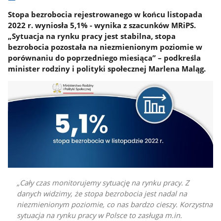
Stopa bezrobocia rejestrowanego w końcu listopada
2022 r. wyniosła 5,1% - wynika z szacunków MRiPS.
„Sytuacja na rynku pracy jest stabilna, stopa
bezrobocia pozostała na niezmienionym poziomie w
porównaniu do poprzedniego miesiąca” – podkreśla
minister rodziny i polityki społecznej Marlena Maląg.
Cały czas monitorujemy sytuację na rynku pracy. Z
danych widzimy, że stopa bezrobocia jest nadal na
niezmienionym poziomie, co nas bardzo cieszy. Korzystna
sytuacja na rynku pracy w Polsce to zasługa m.in.