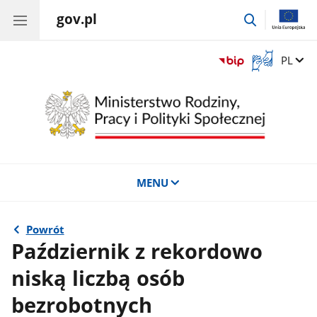
gov.pl
przejdź
do
wyszukiwar
Otwórz
Zmień 
PL
okno
z
tłumaczem
języka
migowego
MENU
Powrót
Październik z rekordowo
niską liczbą osób
bezrobotnych