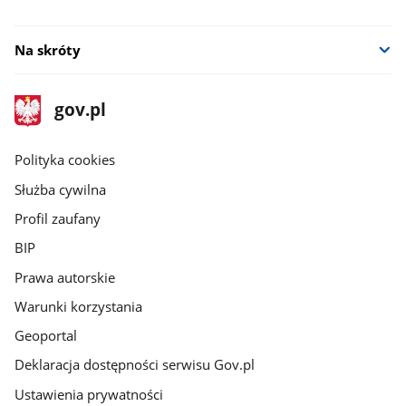
Na skróty
stopka
Strona
gov.pl
gov.pl
główna
gov.pl
Polityka cookies
Służba cywilna
Profil zaufany
BIP
Prawa autorskie
Warunki korzystania
Geoportal
Deklaracja dostępności serwisu Gov.pl
Ustawienia prywatności