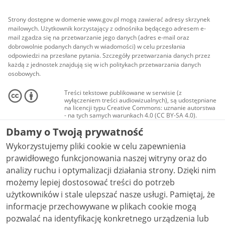
Strony dostępne w domenie www.gov.pl mogą zawierać adresy skrzynek
mailowych. Użytkownik korzystający z odnośnika będącego adresem e-
mail zgadza się na przetwarzanie jego danych (adres e-mail oraz
dobrowolnie podanych danych w wiadomości) w celu przesłania
odpowiedzi na przesłane pytania. Szczegóły przetwarzania danych przez
każdą z jednostek znajdują się w ich politykach przetwarzania danych
osobowych.
Treści tekstowe publikowane w serwisie (z
wyłączeniem treści audiowizualnych), są udostępniane
na licencji typu Creative Commons: uznanie autorstwa
- na tych samych warunkach 4.0 (CC BY-SA 4.0).
Materiały audiowizualne, w tym zdjęcia, materiały
Dbamy o Twoją prywatność
audio i wideo, są udostępniane na licencji typu
Creative Commons: uznanie autorstwa użycie
Wykorzystujemy pliki cookie w celu zapewnienia
niekomercyjne - bez utworów zależnych 4.0 (CC BY-
NC-ND 4.0), o ile nie jest to stwierdzone inaczej.
prawidłowego funkcjonowania naszej witryny oraz do
analizy ruchu i optymalizacji działania strony. Dzięki nim
możemy lepiej dostosować treści do potrzeb
użytkowników i stale ulepszać nasze usługi. Pamiętaj, że
informacje przechowywane w plikach cookie mogą
pozwalać na identyfikację konkretnego urządzenia lub