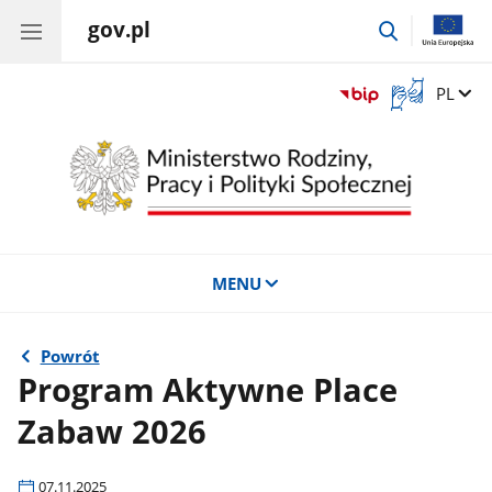
gov.pl
przejdź
do
wyszukiwar
Otwórz
Zmień 
PL
okno
z
tłumaczem
języka
migowego
MENU
Powrót
Program Aktywne Place
Zabaw 2026
07.11.2025