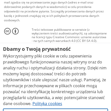
mail zgadza się na przetwarzanie jego danych (adres e-mail oraz
dobrowolnie podanych danych w wiadomości) w celu przesłania
odpowiedzi na przesłane pytania. Szczegóły przetwarzania danych przez
każdą z jednostek znajdują się w ich politykach przetwarzania danych
osobowych.
Treści tekstowe publikowane w serwisie (z
wyłączeniem treści audiowizualnych), są udostępniane
na licencji typu Creative Commons: uznanie autorstwa
- na tych samych warunkach 4.0 (CC BY-SA 4.0).
Materiały audiowizualne, w tym zdjęcia, materiały
Dbamy o Twoją prywatność
audio i wideo, są udostępniane na licencji typu
Creative Commons: uznanie autorstwa użycie
Wykorzystujemy pliki cookie w celu zapewnienia
niekomercyjne - bez utworów zależnych 4.0 (CC BY-
NC-ND 4.0), o ile nie jest to stwierdzone inaczej.
prawidłowego funkcjonowania naszej witryny oraz do
analizy ruchu i optymalizacji działania strony. Dzięki nim
możemy lepiej dostosować treści do potrzeb
użytkowników i stale ulepszać nasze usługi. Pamiętaj, że
informacje przechowywane w plikach cookie mogą
pozwalać na identyfikację konkretnego urządzenia lub
przeglądarki użytkownika, a więc potencjalnie stanowić
dane osobowe.
Polityka cookies