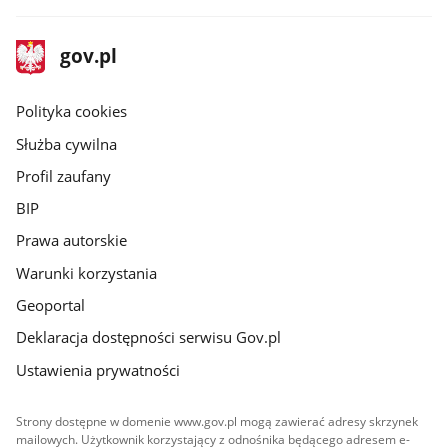
stopka
Strona
gov.pl
gov.pl
główna
gov.pl
Polityka cookies
Służba cywilna
Profil zaufany
BIP
Prawa autorskie
Warunki korzystania
Geoportal
Deklaracja dostępności serwisu Gov.pl
Ustawienia prywatności
Strony dostępne w domenie www.gov.pl mogą zawierać adresy skrzynek
mailowych. Użytkownik korzystający z odnośnika będącego adresem e-