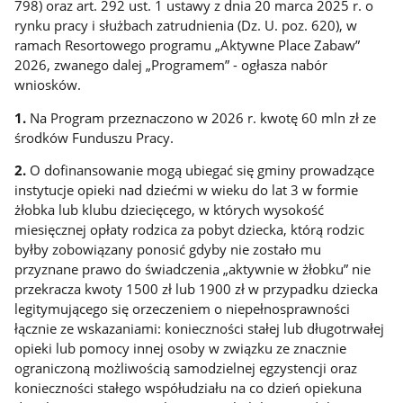
798) oraz art. 292 ust. 1 ustawy z dnia 20 marca 2025 r. o
rynku pracy i służbach zatrudnienia (Dz. U. poz. 620), w
ramach Resortowego programu „Aktywne Place Zabaw”
2026, zwanego dalej „Programem” - ogłasza nabór
wniosków.
1.
Na Program przeznaczono w 2026 r. kwotę 60 mln zł ze
środków Funduszu Pracy.
2.
O dofinansowanie mogą ubiegać się gminy prowadzące
instytucje opieki nad dziećmi w wieku do lat 3 w formie
żłobka lub klubu dziecięcego, w których wysokość
miesięcznej opłaty rodzica za pobyt dziecka, którą rodzic
byłby zobowiązany ponosić gdyby nie zostało mu
przyznane prawo do świadczenia „aktywnie w żłobku” nie
przekracza kwoty 1500 zł lub 1900 zł w przypadku dziecka
legitymującego się orzeczeniem o niepełnosprawności
łącznie ze wskazaniami: konieczności stałej lub długotrwałej
opieki lub pomocy innej osoby w związku ze znacznie
ograniczoną możliwością samodzielnej egzystencji oraz
konieczności stałego współudziału na co dzień opiekuna