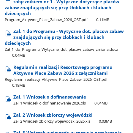
załącznikiem nr 1 - Wytyczne dotyczące placów
zabaw znajdujących się przy żłobkach i klubach
dziecięcych
Program​_Aktywne​_Place​_Zabaw​_2026​_OST.pdf
0.11MB
Zał. 1 do Programu - Wytyczne dot. placów zabaw
znajdujących się przy żłobkach i klubach
dziecięcych
Zał​_1​_do​_Programu​_Wytyczne​_dot​_placów​_zabaw​_zmiana.docx
0.04MB
Regulamin realizacji Resortowego programu
Aktywne Place Zabaw 2026 z załącznikami
Regulamin​_realizacji​_Aktywne​_Place​_Zabaw​_2026​_OST.pdf
0.18MB
Zał. 1 Wniosek o dofinansowanie
Zał. 1 Wniosek o dofinansowanie 2026.xls
0.04MB
Zał. 2 Wniosek zbiorczy wojewódzki
Zał. 2 Wniosek zbiorczy wojewódzki 2026.xls
0.03MB
Zał. 3 Wniosek wojewody w sprawie przekazania