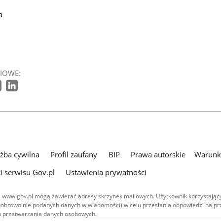
a
IOWE:
użba cywilna
Profil zaufany
BIP
Prawa autorskie
Warunki
i serwisu Gov.pl
Ustawienia prywatności
 www.gov.pl mogą zawierać adresy skrzynek mailowych. Użytkownik korzystający
dobrowolnie podanych danych w wiadomości) w celu przesłania odpowiedzi na prz
ach przetwarzania danych osobowych.