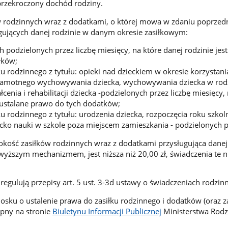
 przekroczony dochód rodziny.
w rodzinnych wraz z dodatkami, o której mowa w zdaniu poprzed
gujących danej rodzinie w danym okresie zasiłkowym:
 podzielonych przez liczbę miesięcy, na które danej rodzinie jest
łków;
u rodzinnego z tytułu: opieki nad dzieckiem w okresie korzystani
amotnego wychowywania dziecka, wychowywania dziecka w rodz
ałcenia i rehabilitacji dziecka -podzielonych przez liczbę miesięcy,
t ustalane prawo do tych dodatków;
u rodzinnego z tytułu: urodzenia dziecka, rozpoczęcia roku szkol
ecko nauki w szkole poza miejscem zamieszkania - podzielonych p
ość zasiłków rodzinnych wraz z dodatkami przysługująca danej 
wyższym mechanizmem, jest niższa niż 20,00 zł, świadczenia te n
gulują przepisy art. 5 ust. 3-3d ustawy o świadczeniach rodzin
sku o ustalenie prawa do zasiłku rodzinnego i dodatków (oraz 
ępny na stronie
Biuletynu Informacji Publicznej
Ministerstwa Rodz