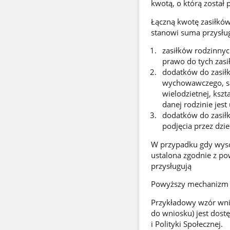
kwotą, o którą został
Łączną kwotę zasiłkó
stanowi suma przysłu
zasiłków rodzinnych
prawo do tych zasi
dodatków do zasiłk
wychowawczego, s
wielodzietnej, kszt
danej rodzinie jes
dodatków do zasiłk
podjęcia przez dzi
W przypadku gdy wysok
ustalona zgodnie z po
przysługują
Powyższy mechanizm re
Przykładowy wzór wnio
do wniosku) jest dost
i Polityki Społecznej.