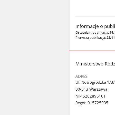
Informacje o publ
Ostatnia modyfikacja:
19.
Pierwsza publikacja:
22.11
stopka
Ministerstwo Rodzi
ADRES
Ul. Nowogrodzka 1/3
00-513 Warszawa
NIP 5262895101
Regon 015725935