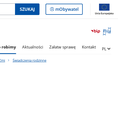
Logowanie
SZUKAJ
mObywatel
do
panelu
Otwórz
okno
z
tłumac
o robimy
Aktualności
Załatw sprawę
Kontakt
Zmień ję
PL
języka
migowe
ećmi
Świadczenia rodzinne