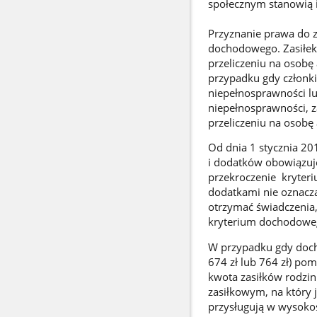
społecznym stanowią i
Przyznanie prawa do z
dochodowego. Zasiłek 
przeliczeniu na osobę
przypadku gdy członki
niepełnosprawności l
niepełnosprawności, z
przeliczeniu na osobę
Od dnia 1 stycznia 20
i dodatków obowiązu
przekroczenie kryteri
dodatkami nie oznacza
otrzymać świadczenia,
kryterium dochodowe
W przypadku gdy doch
674 zł lub 764 zł) po
kwota zasiłków rodzin
zasiłkowym, na który 
przysługują w wysokoś