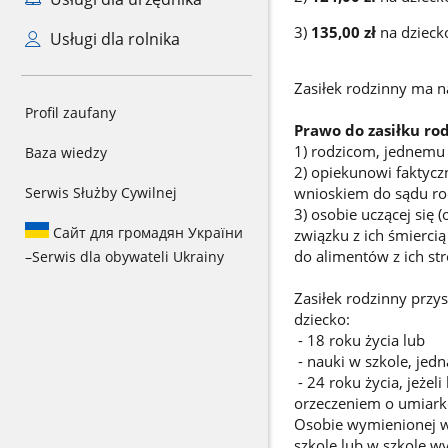
3)
135,00 zł
na dziecko
Usługi dla rolnika
Zasiłek rodzinny ma n
Profil zaufany
Prawo do zasiłku ro
1) rodzicom, jednemu
Baza wiedzy
2) opiekunowi faktyczn
Serwis Służby Cywilnej
wnioskiem do sądu rod
3) osobie uczącej się 
Сайт для громадян України
związku z ich śmierc
do alimentów z ich str
–
Serwis dla obywateli Ukrainy
Zasiłek rodzinny prz
dziecko:
- 18 roku życia lub
- nauki w szkole, jedn
- 24 roku życia, jeżel
orzeczeniem o umiark
Osobie wymienionej w
szkole lub w szkole wy