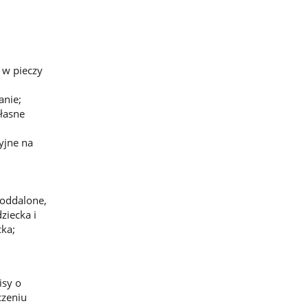
 w pieczy
anie;
własne
yjne na
 oddalone,
ziecka i
cka;
isy o
czeniu