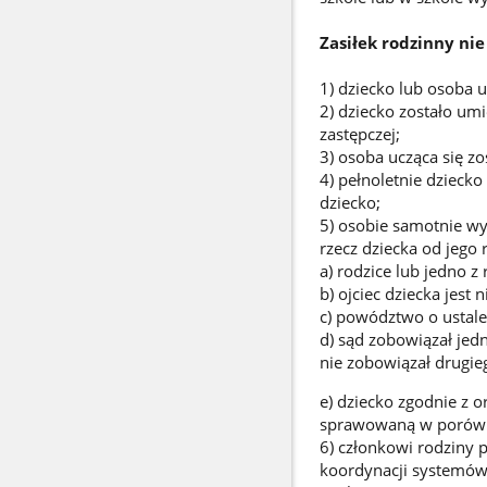
Zasiłek rodzinny nie 
1) dziecko lub osoba 
2) dziecko zostało um
zastępczej;
3) osoba ucząca się z
4) pełnoletnie dzieck
dziecko;
5) osobie samotnie wy
rzecz dziecka od jego 
a) rodzice lub jedno z 
b) ojciec dziecka jest 
c) powództwo o ustale
d) sąd zobowiązał jed
nie zobowiązał drugie
e) dziecko zgodnie z 
sprawowaną w porówny
6) członkowi rodziny p
koordynacji systemów