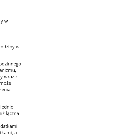
ny w
 rodziny w
rodzinnego
anizmu,
y wraz z
a może
zenia
iednio
iż łączna
dodatkami
tkami, a