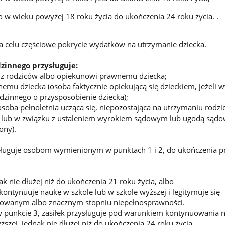
 w wieku powyżej 18 roku życia do ukończenia 24 roku życia. .
a celu częściowe pokrycie wydatków na utrzymanie dziecka.
dzinnego przysługuje:
 z rodziców albo opiekunowi prawnemu dziecka;
emu dziecka (osoba faktycznie opiekującą się dzieckiem, jeżeli w
zinnego o przysposobienie dziecka);
(osoba pełnoletnia ucząca się, niepozostająca na utrzymaniu rodz
ią lub w związku z ustaleniem wyrokiem sądowym lub ugodą sąd
ony).
ysługuje osobom wymienionym w punktach 1 i 2, do ukończenia p
ak nie dłużej niż do ukończenia 21 roku życia, albo
i kontynuuje naukę w szkole lub w szkole wyższej i legitymuje się
owanym albo znacznym stopniu niepełnosprawności.
 punkcie 3, zasiłek przysługuje pod warunkiem kontynuowania 
ższej, jednak nie dłużej niż do ukończenia 24 roku życia.