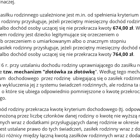
naczej.
asiłku rodzinnego uzależnione jest m.in. od spełnienia kryterium
rodzinny przysługuje, jeżeli przeciętny miesięczny dochód rodzi
 albo dochód osoby uczącej się nie przekracza kwoty
674,00 zł
. W
em rodziny jest dziecko legitymujące się orzeczeniem o
ub orzeczeniem o umiarkowanym albo o znacznym stopniu
asiłek rodzinny przysługuje, jeżeli przeciętny miesięczny dochód
 albo dochód osoby uczącej się nie przekracza kwoty
764,00 zł
.
16 r. przy ustalaniu dochodu rodziny uprawniającego do zasiłku 
je
tzw. mechanizm "złotówka za złotówkę
". Według tego mech
um dochodowego przez rodzinę ubiegającą się o zasiłek rodzinn
 wykluczenia jej z systemu świadczeń rodzinnych, ale rodzina t
 o które się ubiega odpowiednio pomniejszone o kwotę przekroc
go.
ód rodziny przekracza kwotę kryterium dochodowego (tj. odpow
mnożoną przez liczbę członków danej rodziny o kwotę nie wyższą n
nych wraz z dodatkami przysługujących danej rodzinie w okresie
jest ustalane prawo do tych świadczeń, zasiłek rodzinny wraz z 
ci różnicy między łączną kwotą zasiłków rodzinnych wraz z doda