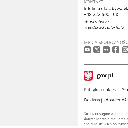
KONTAKT
Infolinia dla Obywatel
+48 222 500 108
W dni robocze
w godzinach: 8:15-16:15
MEDIA SPOŁECZNOŚC
stopka
Strona
gov.pl
gov.pl
główna
gov.pl
Polityka cookies
Sł
Deklaracja dostępnośc
Strony dostępne w domenie
danych (adres e-mail oraz 
znajdują się w ich polityk