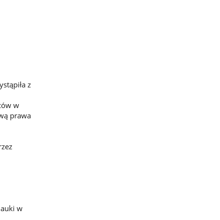
ystąpiła z
iców w
ową prawa
rzez
nauki w