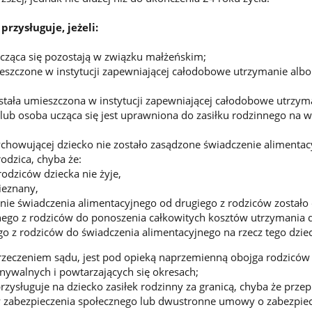
przysługuje, jeżeli:
ucząca się pozostają w związku małżeńskim;
ieszczone w instytucji zapewniającej całodobowe utrzymanie albo
ostała umieszczona w instytucji zapewniającej całodobowe utrzym
o lub osoba ucząca się jest uprawniona do zasiłku rodzinnego na 
chowującej dziecko nie zostało zasądzone świadczenie alimentac
rodzica, chyba że:
rodziców dziecka nie żyje,
nieznany,
nie świadczenia alimentacyjnego od drugiego z rodziców zostało
nego z rodziców do ponoszenia całkowitych kosztów utrzymania d
go z rodziców do świadczenia alimentacyjnego na rzecz tego dzie
orzeczeniem sądu, jest pod opieką naprzemienną obojga rodziców
walnych i powtarzających się okresach;
rzysługuje na dziecko zasiłek rodzinny za granicą, chyba że przep
 zabezpieczenia społecznego lub dwustronne umowy o zabezpie