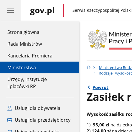
gov.pl
gov.pl
Serwis Rzeczypospolitej Polski
gov.pl
Strona główna
Rada Ministrów
Kancelaria Premiera
Ministerstwa
Ministerstwo Rodzin
Rodzaje i wysokość
Urzędy, instytucje
i placówki RP
Powrót
Zasiłek 
Usługi dla obywatela
Wysokość zasiłku ro
Usługi dla przedsiębiorcy
1)
95,00 zł
na dziecko
2)
124,00 zł
na dzieck
Usługi dla urzędnika