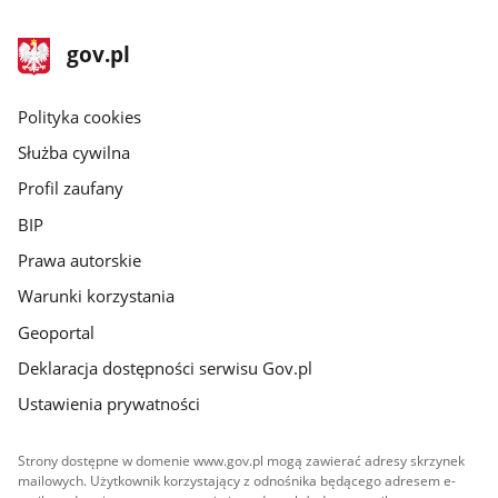
stopka
Strona
gov.pl
gov.pl
główna
gov.pl
Polityka cookies
Służba cywilna
Profil zaufany
BIP
Prawa autorskie
Warunki korzystania
Geoportal
Deklaracja dostępności serwisu Gov.pl
Ustawienia prywatności
Strony dostępne w domenie www.gov.pl mogą zawierać adresy skrzynek
mailowych. Użytkownik korzystający z odnośnika będącego adresem e-