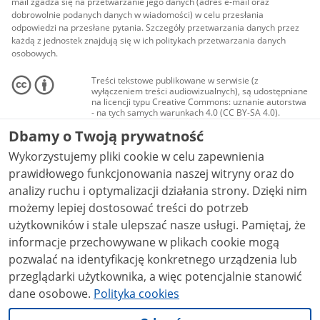
mail zgadza się na przetwarzanie jego danych (adres e-mail oraz
dobrowolnie podanych danych w wiadomości) w celu przesłania
odpowiedzi na przesłane pytania. Szczegóły przetwarzania danych przez
każdą z jednostek znajdują się w ich politykach przetwarzania danych
osobowych.
Treści tekstowe publikowane w serwisie (z
wyłączeniem treści audiowizualnych), są udostępniane
na licencji typu Creative Commons: uznanie autorstwa
- na tych samych warunkach 4.0 (CC BY-SA 4.0).
Materiały audiowizualne, w tym zdjęcia, materiały
Dbamy o Twoją prywatność
audio i wideo, są udostępniane na licencji typu
Creative Commons: uznanie autorstwa użycie
Wykorzystujemy pliki cookie w celu zapewnienia
niekomercyjne - bez utworów zależnych 4.0 (CC BY-
NC-ND 4.0), o ile nie jest to stwierdzone inaczej.
prawidłowego funkcjonowania naszej witryny oraz do
analizy ruchu i optymalizacji działania strony. Dzięki nim
możemy lepiej dostosować treści do potrzeb
użytkowników i stale ulepszać nasze usługi. Pamiętaj, że
informacje przechowywane w plikach cookie mogą
pozwalać na identyfikację konkretnego urządzenia lub
przeglądarki użytkownika, a więc potencjalnie stanowić
dane osobowe.
Polityka cookies