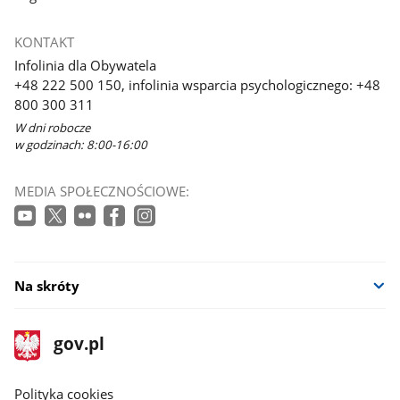
KONTAKT
Infolinia dla Obywatela
+48 222 500 150, infolinia wsparcia psychologicznego: +48
800 300 311
W dni robocze
w godzinach: 8:00-16:00
MEDIA SPOŁECZNOŚCIOWE:
Na skróty
stopka
Strona
gov.pl
gov.pl
główna
gov.pl
Polityka cookies