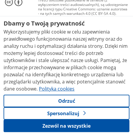
Treści tekstowe publikowane w serwisie (z
wyłączeniem treści audiowizualnych), są udostępniane
na licencji typu Creative Commons: uznanie autorstwa
- na tych samych warunkach 4.0 (CC BY-SA 4.0).
Materiały audiowizualne, w tym zdjęcia, materiały
Dbamy o Twoją prywatność
audio i wideo, są udostępniane na licencji typu
Creative Commons: uznanie autorstwa użycie
Wykorzystujemy pliki cookie w celu zapewnienia
niekomercyjne - bez utworów zależnych 4.0 (CC BY-
NC-ND 4.0), o ile nie jest to stwierdzone inaczej.
prawidłowego funkcjonowania naszej witryny oraz do
analizy ruchu i optymalizacji działania strony. Dzięki nim
możemy lepiej dostosować treści do potrzeb
użytkowników i stale ulepszać nasze usługi. Pamiętaj, że
informacje przechowywane w plikach cookie mogą
pozwalać na identyfikację konkretnego urządzenia lub
przeglądarki użytkownika, a więc potencjalnie stanowić
dane osobowe.
Polityka cookies
Odrzuć
Spersonalizuj
Zezwól na wszystkie