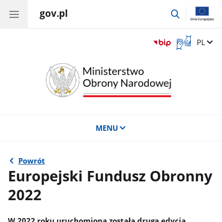
gov.pl
przejdź
do
wyszukiwar
Otwórz
Zmień 
PL
okno
z
tłumaczem
języka
migowego
MENU
Powrót
Europejski Fundusz Obronny
2022
W 2022 roku uruchomiona została druga edycja