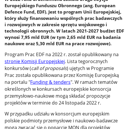
Europejskiego Funduszu Obronnego (ang. European
Defence Fund, EDF). Jest to program Unii Europejskiej,
który służy finansowaniu wspólnych prac badawczych
i rozwojowych w zakresie sprzętu wojskowego i
technologii obronnych. W latach 2021-2027 budżet EDF
wynosi 7,95 mld EUR (w tym 2,65 mld EUR na badania
naukowe oraz 5,30 mld EUR na prace rozwojowe).
Program Prac EDF na 2022 r. został opublikowany na
stronie Komisji Europejskiej
. Lista tegorocznych
konkursów (
call of proposals
) ujętych w Programie
Prac została opublikowana przez Komisję Europejską
na portalu "
Funding & tenders
". W ramach tematów
określonych w konkursach europejskie konsorcja
przemysłowo-naukowe mogą składać propozycje
projektów w terminie do 24 listopada 2022 r.
W przypadku udziału w konsorcjum europejskim
polskie podmioty przemysłowe i naukowo-badawcze
mogą zwracać się o poparcie MON dla projektów