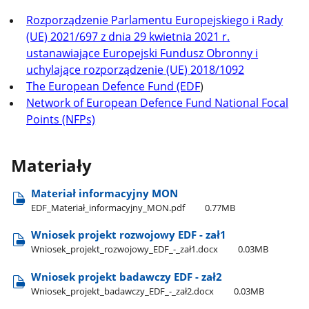
Rozporządzenie Parlamentu Europejskiego i Rady
(UE) 2021/697 z dnia 29 kwietnia 2021 r.
ustanawiające Europejski Fundusz Obronny i
uchylające rozporządzenie (UE) 2018/1092
The European Defence Fund (EDF
)
Network of European Defence Fund National Focal
Points (NFPs)
Materiały
Materiał informacyjny MON
EDF​_Materiał​_informacyjny​_MON.pdf
0.77MB
Wniosek projekt rozwojowy EDF - zał1
Wniosek​_projekt​_rozwojowy​_EDF​_-​_zał1.docx
0.03MB
Wniosek projekt badawczy EDF - zał2
Wniosek​_projekt​_badawczy​_EDF​_-​_zał2.docx
0.03MB