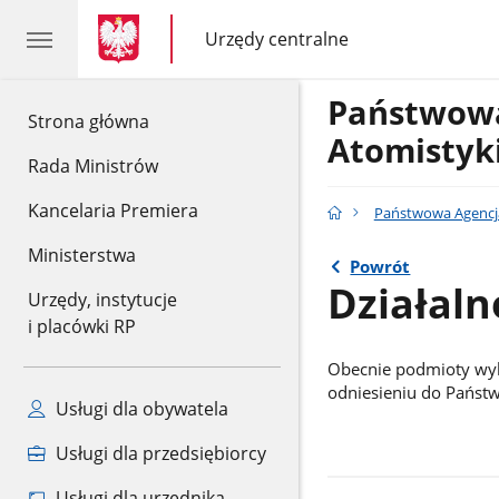
gov.pl
gov.pl
Urzędy centralne
gov.pl
Urzędy
centralne
Państwowa
gov.pl
Strona główna
Atomistyk
Rada Ministrów
Kancelaria Premiera
Państwowa Agencj
Ministerstwa
Powrót
Działal
Urzędy, instytucje
i placówki RP
Obecnie podmioty wyk
odniesieniu do Państw
Usługi dla obywatela
Usługi dla przedsiębiorcy
Usługi dla urzędnika