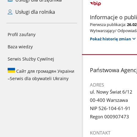
Usługi dla rolnika
Informacje o publ
Pierwsza publikacja:
26.02
Wytwarzający/ Odpowiada
Profil zaufany
Pokaż historię zmian
Baza wiedzy
Serwis Służby Cywilnej
stopka
Państwowa Agencj
Сайт для громадян України
–
Serwis dla obywateli Ukrainy
ADRES
ul. Nowy Świat 6/12
00-400 Warszawa
NIP 526-104-61-91
Regon 000907473
KONTAKT