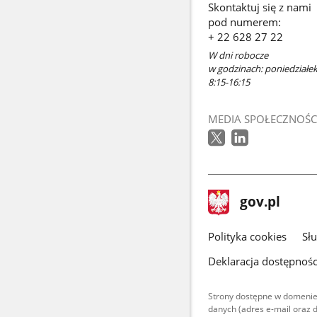
Skontaktuj się z nami
pod numerem:
+ 22 628 27 22
W dni robocze
w godzinach: poniedziałek 
8:15-16:15
MEDIA SPOŁECZNOŚC
stopka
Strona
gov.pl
gov.pl
główna
gov.pl
Polityka cookies
Sł
Deklaracja dostępnośc
Strony dostępne w domenie
danych (adres e-mail oraz 