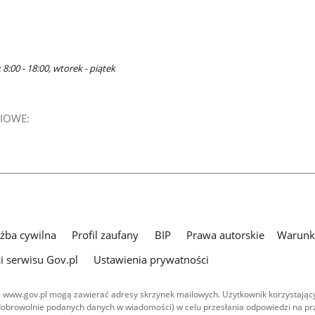
8:00 - 18:00, wtorek - piątek
IOWE:
użba cywilna
Profil zaufany
BIP
Prawa autorskie
Warunki
i serwisu Gov.pl
Ustawienia prywatności
 www.gov.pl mogą zawierać adresy skrzynek mailowych. Użytkownik korzystający
dobrowolnie podanych danych w wiadomości) w celu przesłania odpowiedzi na prz