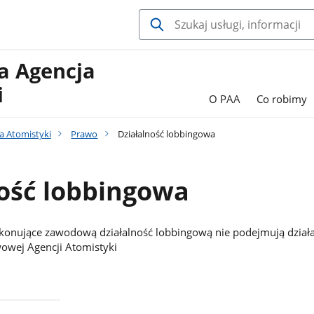
 Agencja
i
O PAA
Co robimy
a Atomistyki
Prawo
Działalność lobbingowa
ność lobbingowa
onujące zawodową działalność lobbingową nie podejmują dział
owej Agencji Atomistyki