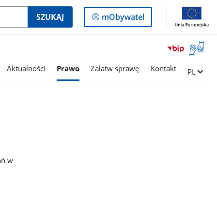
Logowanie
SZUKAJ
mObywatel
do
panelu
Otwórz
okno
z
Aktualności
Prawo
Załatw sprawę
Kontakt
Zmień ję
PL
tłumac
języka
migowe
ań w