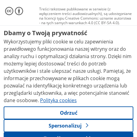
Treści tekstowe publikowane w serwisie (z
wyłączeniem treści audiowizualnych), są udostępniane
na licencji typu Creative Commons: uznanie autorstwa
- na tych samych warunkach 4.0 (CC BY-SA 4.0).
Materiały audiowizualne, w tym zdjęcia, materiały
Dbamy o Twoją prywatność
audio i wideo, są udostępniane na licencji typu
Creative Commons: uznanie autorstwa użycie
Wykorzystujemy pliki cookie w celu zapewnienia
niekomercyjne - bez utworów zależnych 4.0 (CC BY-
NC-ND 4.0), o ile nie jest to stwierdzone inaczej.
prawidłowego funkcjonowania naszej witryny oraz do
analizy ruchu i optymalizacji działania strony. Dzięki nim
możemy lepiej dostosować treści do potrzeb
użytkowników i stale ulepszać nasze usługi. Pamiętaj, że
informacje przechowywane w plikach cookie mogą
pozwalać na identyfikację konkretnego urządzenia lub
przeglądarki użytkownika, a więc potencjalnie stanowić
dane osobowe.
Polityka cookies
Odrzuć
Spersonalizuj