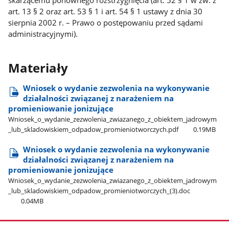
skarżącemu ponownego rozstrzygnięcia (art. 52 § 1 w zw. z
art. 13 § 2 oraz art. 53 § 1 i art. 54 § 1 ustawy z dnia 30
sierpnia 2002 r. – Prawo o postępowaniu przed sądami
administracyjnymi).
Materiały
Wniosek o wydanie zezwolenia na wykonywanie
działalności związanej z narażeniem na
promieniowanie jonizujące
Wniosek​_o​_wydanie​_zezwolenia​_zwiazanego​_z​_obiektem​_jadrowym​
_lub​_skladowiskiem​_odpadow​_promieniotworczych.pdf
0.19MB
Wniosek o wydanie zezwolenia na wykonywanie
działalności związanej z narażeniem na
promieniowanie jonizujące
Wniosek​_o​_wydanie​_zezwolenia​_zwiazanego​_z​_obiektem​_jadrowym​
_lub​_skladowiskiem​_odpadow​_promieniotworczych​_(3).doc
0.04MB