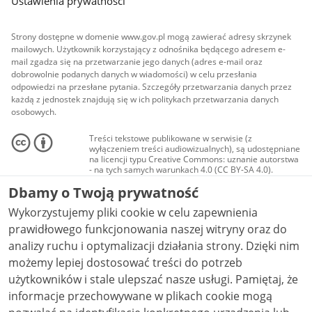
Ustawienia prywatności
Strony dostępne w domenie www.gov.pl mogą zawierać adresy skrzynek
mailowych. Użytkownik korzystający z odnośnika będącego adresem e-
mail zgadza się na przetwarzanie jego danych (adres e-mail oraz
dobrowolnie podanych danych w wiadomości) w celu przesłania
odpowiedzi na przesłane pytania. Szczegóły przetwarzania danych przez
każdą z jednostek znajdują się w ich politykach przetwarzania danych
osobowych.
Treści tekstowe publikowane w serwisie (z
wyłączeniem treści audiowizualnych), są udostępniane
na licencji typu Creative Commons: uznanie autorstwa
- na tych samych warunkach 4.0 (CC BY-SA 4.0).
Materiały audiowizualne, w tym zdjęcia, materiały
Dbamy o Twoją prywatność
audio i wideo, są udostępniane na licencji typu
Creative Commons: uznanie autorstwa użycie
Wykorzystujemy pliki cookie w celu zapewnienia
niekomercyjne - bez utworów zależnych 4.0 (CC BY-
NC-ND 4.0), o ile nie jest to stwierdzone inaczej.
prawidłowego funkcjonowania naszej witryny oraz do
analizy ruchu i optymalizacji działania strony. Dzięki nim
możemy lepiej dostosować treści do potrzeb
użytkowników i stale ulepszać nasze usługi. Pamiętaj, że
informacje przechowywane w plikach cookie mogą