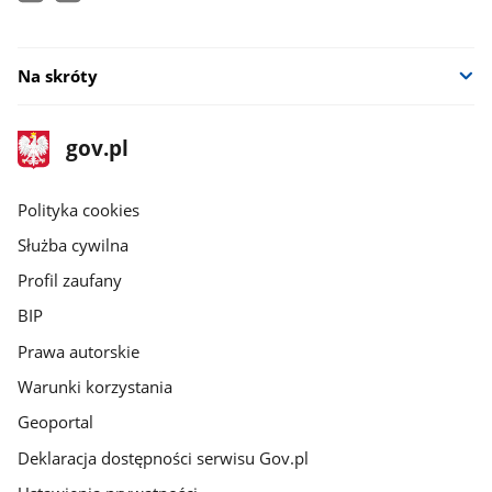
Na skróty
stopka
Strona
gov.pl
gov.pl
główna
gov.pl
Polityka cookies
Służba cywilna
Profil zaufany
BIP
Prawa autorskie
Warunki korzystania
Geoportal
Deklaracja dostępności serwisu Gov.pl