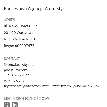
stopka
Państwowa Agencja Atomistyki
ADRES
ul. Nowy Świat 6/12
00-400 Warszawa
NIP 526-104-61-91
Regon 000907473
KONTAKT
Skontaktuj się z nami
pod numerem:
+ 22 628 27 22
W dni robocze
w godzinach: poniedziałek 8:00 - 18:00, wtorek - piątek 8:15-16:15
MEDIA SPOŁECZNOŚCIOWE: