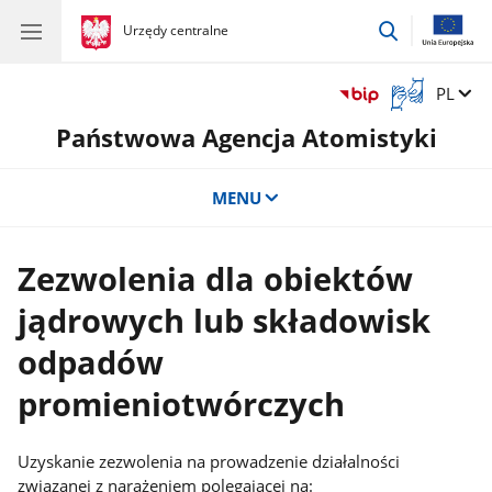
przejdź
gov.pl
Urzędy centralne
gov.pl
Urzędy
do
centralne
wyszukiwar
Otwórz
Zmień 
PL
okno
Państwowa Agencja Atomistyki
z
tłumaczem
języka
MENU
migowego
Zezwolenia dla obiektów
jądrowych lub składowisk
odpadów
promieniotwórczych
Uzyskanie zezwolenia na prowadzenie działalności
związanej z narażeniem polegającej na: