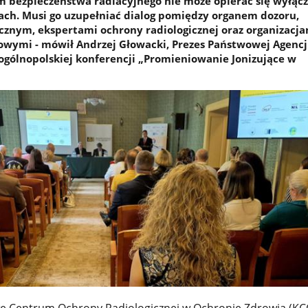
m bezpieczeństwa radiacyjnego nie może opierać się wyłącz
lach. Musi go uzupełniać dialog pomiędzy organem dozoru,
znym, ekspertami ochrony radiologicznej oraz organizacja
wymi - mówił Andrzej Głowacki, Prezes Państwowej Agencj
ogólnopolskiej konferencji „Promieniowanie Jonizujące w