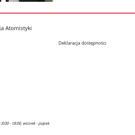
Pokaż
zdjęcie
2
z
a Atomistyki
galerii.
Deklaracja dostępności
8:00 - 18:00, wtorek - piątek