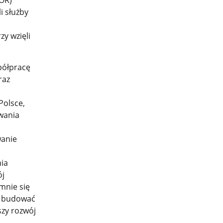
COR)
i służby
zy wzięli
półpracę
raz
Polsce,
wania
wanie
ia
ój
mnie się
że budować
szy rozwój