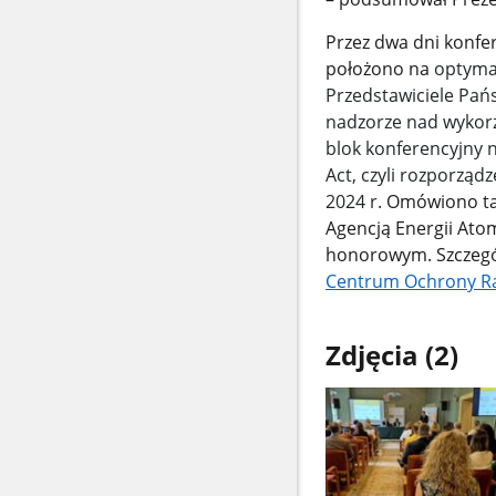
Przez dwa dni konfe
położono na
optymal
Przedstawiciele Pań
nadzorze nad wykorz
blok konferencyjny n
Act, czyli rozporząd
2024 r.
Omówiono ta
Agencją Energii At
honorowym. Szczegó
Centrum Ochrony Ra
Zdjęcia (2)