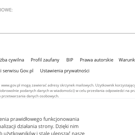
IOWE:
użba cywilna
Profil zaufany
BIP
Prawa autorskie
Warunki
i serwisu Gov.pl
Ustawienia prywatności
 www.gov.pl mogą zawierać adresy skrzynek mailowych. Użytkownik korzystający
dobrowolnie podanych danych w wiadomości) w celu przesłania odpowiedzi na prz
ach przetwarzania danych osobowych.
we publikowane w serwisie (z wyłączeniem treści audiowizualnych), są
 na licencji typu Creative Commons: uznanie autorstwa - na tych samych
 (CC BY-SA 4.0). Materiały audiowizualne, w tym zdjęcia, materiały audio i wideo
ienia prawidłowego funkcjonowania
ane na licencji typu Creative Commons: uznanie autorstwa użycie niekomercyjne 
ależnych 4.0 (CC BY-NC-ND 4.0), o ile nie jest to stwierdzone inaczej.
i działania strony. Dzięki nim
 użytkowników i stale ulepszać nasze