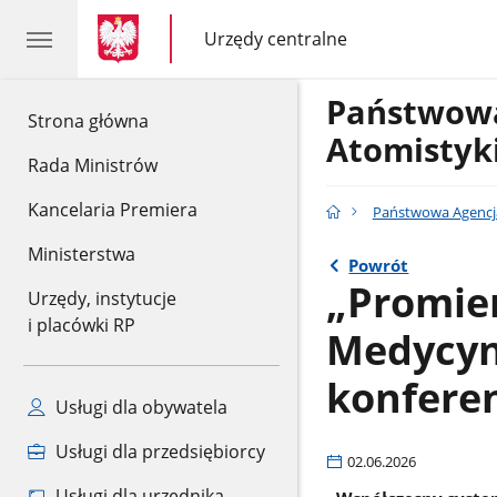
gov.pl
gov.pl
Urzędy centralne
gov.pl
Urzędy
centralne
Państwowa
gov.pl
Strona główna
Atomistyk
Rada Ministrów
Kancelaria Premiera
Państwowa Agencj
Ministerstwa
Powrót
„Promie
Urzędy, instytucje
i placówki RP
Medycyni
konferen
Usługi dla obywatela
Usługi dla przedsiębiorcy
02.06.2026
Usługi dla urzędnika