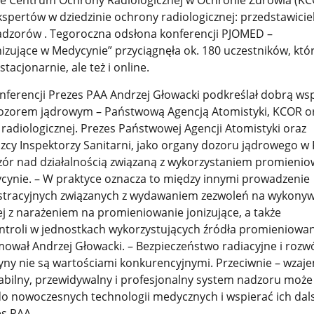
owe Centrum Ochrony Radiologicznej w Ochronie Zdrowia (K
kspertów w dziedzinie ochrony radiologicznej: przedstawiciel
dzorów . Tegoroczna odsłona konferencji PJOMED –
zujące w Medycynie” przyciągnęła ok. 180 uczestników, któr
tacjonarnie, ale też i online.
nferencji Prezes PAA Andrzej Głowacki podkreślał dobrą ws
ozorem jądrowym – Państwową Agencją Atomistyki, KCOR o
radiologicznej.
Prezes Państwowej Agencji Atomistyki oraz
y Inspektorzy Sanitarni, jako organy dozoru jądrowego w 
ór nad działalnością związaną z wykorzystaniem promienio
cynie. – W praktyce oznacza to między innymi prowadzenie
tracyjnych związanych z wydawaniem zezwoleń na wykony
ej z narażeniem na promieniowanie jonizujące, a także
troli w jednostkach wykorzystujących źródła promieniowan
mował Andrzej Głowacki. – Bezpieczeństwo radiacyjne i rozw
y nie są wartościami konkurencyjnymi. Przeciwnie – wzaje
stabilny, przewidywalny i profesjonalny system nadzoru mo
do nowoczesnych technologii medycznych i wspierać ich dal
s PAA.