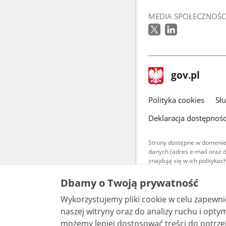
MEDIA SPOŁECZNOŚC
stopka
Strona
gov.pl
gov.pl
główna
gov.pl
Polityka cookies
Sł
Deklaracja dostępnośc
Strony dostępne w domenie
danych (adres e-mail oraz 
znajdują się w ich polityk
Treści teksto
Dbamy o Twoją prywatność
udostępniane
warunkach 4.0
Wykorzystujemy pliki cookie w celu zapewn
są udostępni
bez utworów z
naszej witryny oraz do analizy ruchu i optymalizacj
możemy lepiej dostosować treści do potrzeb