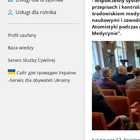
- Współczesny syste
przepisach i kontro
Usługi dla rolnika
środowiskiem medyc
naukowymi i zawodo
Atomistyki podczas 
Medycynie”.
Profil zaufany
Baza wiedzy
Serwis Służby Cywilnej
Сайт для громадян України
–
Serwis dla obywateli Ukrainy