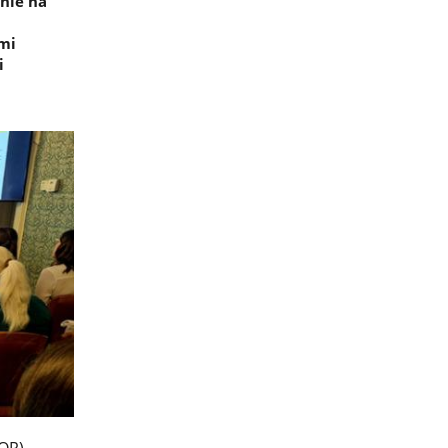
nie na
mi
i