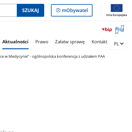
Logowanie
SZUKAJ
mObywatel
do
panelu
Otwórz
okno
z
Aktualności
Prawo
Załatw sprawę
Kontakt
Zmień ję
PL
tłumac
języka
ce w Medycynie” - ogólnopolska konferencja z udziałem PAA
migowe