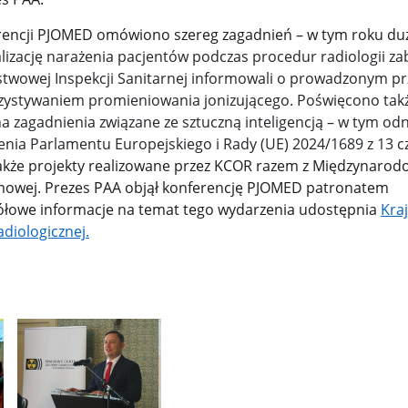
rencji PJOMED omówiono szereg zagadnień – w tym roku duż
izację narażenia pacjentów podczas procedur radiologii za
stwowej Inspekcji Sanitarnej informowali o prowadzonym prz
ystywaniem promieniowania jonizującego. Poświęcono takż
a zagadnienia związane ze sztuczną inteligencją – w tym od
zenia Parlamentu Europejskiego i Rady (UE) 2024/1689 z 13 
kże projekty realizowane przez KCOR razem z Międzynarod
omowej.
Prezes PAA objął konferencję PJOMED patronatem
łowe informacje na temat tego wydarzenia udostępnia
Kra
diologicznej.