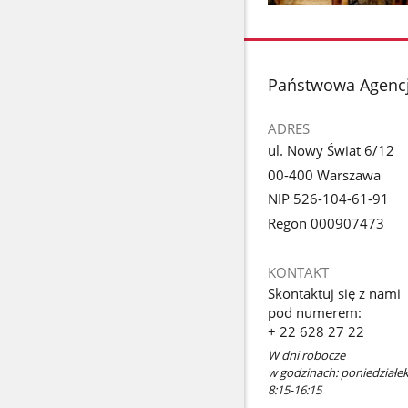
Pokaż
zdjęcie
1
z
stopka
Państwowa Agencj
galerii.
ADRES
ul. Nowy Świat 6/12
00-400 Warszawa
NIP 526-104-61-91
Regon 000907473
KONTAKT
Skontaktuj się z nami
pod numerem:
+ 22 628 27 22
W dni robocze
w godzinach: poniedziałek 
8:15-16:15