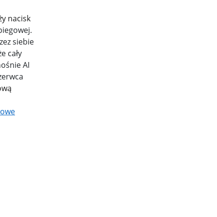
y nacisk
biegowej.
ez siebie
e cały
nośnie AI
czerwca
ową
jowe