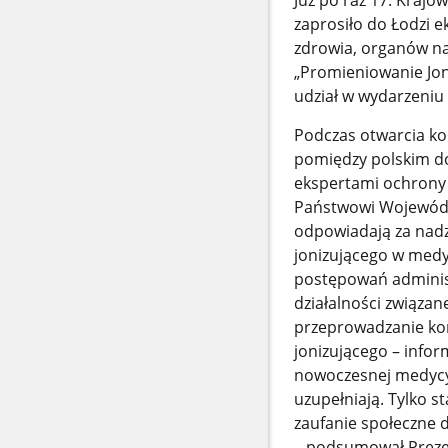
Już po raz 17. Kraj
zaprosiło do Łodzi e
zdrowia, organów na
„Promieniowanie Joni
udział w wydarzeniu s
Podczas otwarcia ko
pomiędzy polskim d
ekspertami ochrony 
Państwowi Wojewódzc
odpowiadają za nadz
jonizującego w medy
postępowań adminis
działalności związan
przeprowadzanie kon
jonizującego – infor
nowoczesnej medycyn
uzupełniają. Tylko 
zaufanie społeczne 
– podsumował Preze