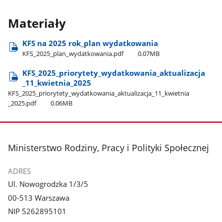
Materiały
KFS na 2025 rok​_plan wydatkowania
KFS​_2025​_plan​_wydatkowania.pdf
0.07MB
KFS​_2025​_priorytety​_wydatkowania​_aktualizacja​
_11​_kwietnia​_2025
KFS​_2025​_priorytety​_wydatkowania​_aktualizacja​_11​_kwietnia​
_2025.pdf
0.06MB
stopka
Ministerstwo Rodziny, Pracy i Polityki Społecznej
ADRES
Ul. Nowogrodzka 1/3/5
00-513 Warszawa
NIP 5262895101