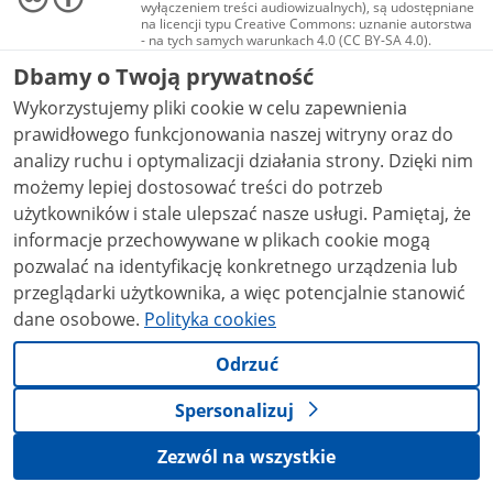
wyłączeniem treści audiowizualnych), są udostępniane
na licencji typu Creative Commons: uznanie autorstwa
- na tych samych warunkach 4.0 (CC BY-SA 4.0).
Materiały audiowizualne, w tym zdjęcia, materiały
Dbamy o Twoją prywatność
audio i wideo, są udostępniane na licencji typu
Creative Commons: uznanie autorstwa użycie
Wykorzystujemy pliki cookie w celu zapewnienia
niekomercyjne - bez utworów zależnych 4.0 (CC BY-
NC-ND 4.0), o ile nie jest to stwierdzone inaczej.
prawidłowego funkcjonowania naszej witryny oraz do
analizy ruchu i optymalizacji działania strony. Dzięki nim
możemy lepiej dostosować treści do potrzeb
użytkowników i stale ulepszać nasze usługi. Pamiętaj, że
informacje przechowywane w plikach cookie mogą
pozwalać na identyfikację konkretnego urządzenia lub
przeglądarki użytkownika, a więc potencjalnie stanowić
dane osobowe.
Polityka cookies
Odrzuć
Spersonalizuj
Zezwól na wszystkie