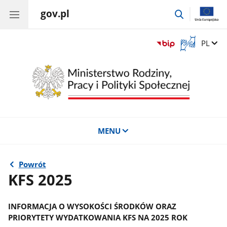
gov.pl
przejdź
do
wyszukiwar
Otwórz
Zmień 
PL
okno
z
tłumaczem
języka
migowego
MENU
Powrót
KFS 2025
INFORMACJA O WYSOKOŚCI ŚRODKÓW ORAZ
PRIORYTETY WYDATKOWANIA KFS NA 2025 ROK