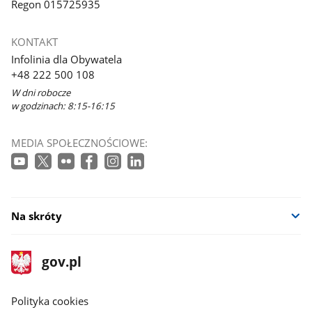
Regon 015725935
KONTAKT
Infolinia dla Obywatela
+48 222 500 108
W dni robocze
w godzinach: 8:15-16:15
MEDIA SPOŁECZNOŚCIOWE:
Na skróty
stopka
Strona
gov.pl
gov.pl
główna
gov.pl
Polityka cookies