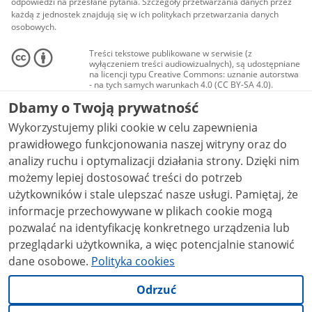
odpowiedzi na przesłane pytania. Szczegóły przetwarzania danych przez
każdą z jednostek znajdują się w ich politykach przetwarzania danych
osobowych.
Treści tekstowe publikowane w serwisie (z
wyłączeniem treści audiowizualnych), są udostępniane
na licencji typu Creative Commons: uznanie autorstwa
- na tych samych warunkach 4.0 (CC BY-SA 4.0).
Materiały audiowizualne, w tym zdjęcia, materiały
Dbamy o Twoją prywatność
audio i wideo, są udostępniane na licencji typu
Creative Commons: uznanie autorstwa użycie
Wykorzystujemy pliki cookie w celu zapewnienia
niekomercyjne - bez utworów zależnych 4.0 (CC BY-
NC-ND 4.0), o ile nie jest to stwierdzone inaczej.
prawidłowego funkcjonowania naszej witryny oraz do
analizy ruchu i optymalizacji działania strony. Dzięki nim
możemy lepiej dostosować treści do potrzeb
użytkowników i stale ulepszać nasze usługi. Pamiętaj, że
informacje przechowywane w plikach cookie mogą
pozwalać na identyfikację konkretnego urządzenia lub
przeglądarki użytkownika, a więc potencjalnie stanowić
dane osobowe.
Polityka cookies
Odrzuć