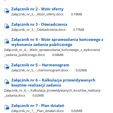
Załącznik nr 2 - Wzór oferty
Załącznik​_nr​_2​_-​_Wzór​_oferty.docx
3.19MB
Załącznik nr 3 - Oświadczenia
Załącznik​_nr​_3​_-​_Oświadczenia.docx
3.77MB
Załącznik nr 4 - Wzór sprawozdania końcowego z
wykonania zadania publicznego
Załącznik​_nr​_4​_-​_Wzór​_sprawozdania​_końcowego​_z​_wykonania​
_zadania​_publicznego.docx
0.04MB
Załącznik nr 5 – Harmonogram
Załącznik​_nr​_5​_–​_Harmonogram.docx
0.02MB
Załącznik nr 6 – Kalkulacja przewidywanych
kosztów realizacji zadania
Załącznik​_nr​_6​_–​_Kalkulacja​_przewidywanych​_kosztów​_realizacji​
_zadania.docx
0.02MB
Załącznik nr 7 - Plan działań
Załącznik​_nr​_7​_-​_Plan​_działań.docx
0.02MB