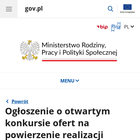
gov.pl
przejdź
do
wyszukiwar
Otwórz
Zmień 
PL
okno
z
tłumaczem
języka
migowego
MENU
Powrót
Ogłoszenie o otwartym
konkursie ofert na
powierzenie realizacji