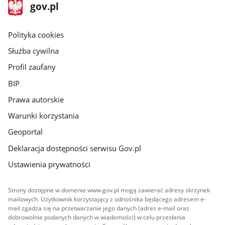
stopka
Strona
gov.pl
gov.pl
główna
gov.pl
Polityka cookies
Służba cywilna
Profil zaufany
BIP
Prawa autorskie
Warunki korzystania
Geoportal
Deklaracja dostępności serwisu Gov.pl
Ustawienia prywatności
Strony dostępne w domenie www.gov.pl mogą zawierać adresy skrzynek
mailowych. Użytkownik korzystający z odnośnika będącego adresem e-
mail zgadza się na przetwarzanie jego danych (adres e-mail oraz
dobrowolnie podanych danych w wiadomości) w celu przesłania