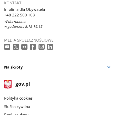
KONTAKT
Infolinia dla Obywatela
+48 222 500 108
W dni robocze
w godzinach: 8:15-16:15
MEDIA SPOŁECZNOŚCIOWE:
Na skróty
stopka
Strona
gov.pl
gov.pl
główna
gov.pl
Polityka cookies
Służba cywilna
Profil zaufany