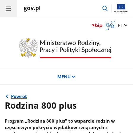
gov.pl
przejdź
do
wyszukiwar
Otwórz
Zmień 
PL
okno
z
tłumaczem
języka
migowego
MENU
Powrót
Rodzina 800 plus
Program „Rodzina 800 plus” to wsparcie rodzin w
częściowym pokryciu wydatków związanych z