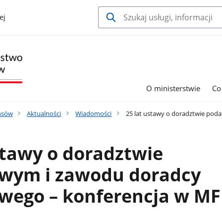
ej
O ministerstwie
Co
nsów
Aktualności
Wiadomości
25 lat ustawy o doradztwie pod
stawy o doradztwie
wym i zawodu doradcy
wego – konferencja w MF