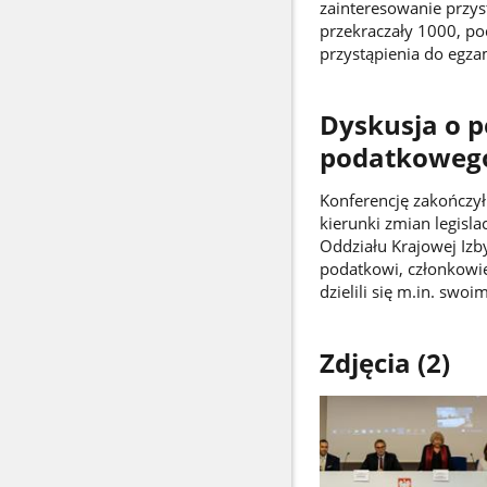
zainteresowanie przyst
przekraczały 1000, p
przystąpienia do egza
Dyskusja o 
podatkoweg
Konferencję zakończy
kierunki zmian legis
Oddziału Krajowej Izb
podatkowi, członkowie
dzielili się m.in. sw
Zdjęcia (2)