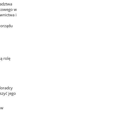
radztwa
tkowego w
wnictwa i
.
morządu
ą rolę
doradcy
szyć jego
aw