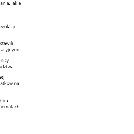
nia, jakie
gulacji
stawili
racyjnymi.
nicy
adztwa.
nej
datków na
aniu
chematach