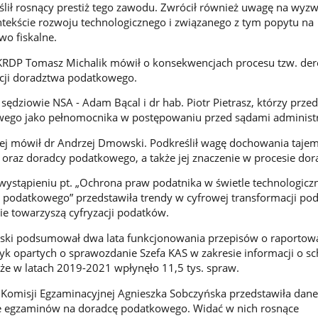
ślił rosnący prestiż tego zawodu. Zwrócił również uwagę na wyzwa
ntekście rozwoju technologicznego i związanego z tym popytu na
wo fiskalne.
KRDP Tomasz Michalik mówił o konsekwencjach procesu tzw. dere
cji doradztwa podatkowego.
 sędziowie NSA - Adam Bącal i dr hab. Piotr Pietrasz, którzy przed
wego jako pełnomocnika w postępowaniu przed sądami administ
j mówił dr Andrzej Dmowski. Podkreślił wagę dochowania tajem
 oraz doradcy podatkowego, a także jej znaczenie w procesie dor
wystąpieniu pt. „Ochrona praw podatnika w świetle technologicz
 podatkowego” przedstawiła trendy w cyfrowej transformacji po
ie towarzyszą cyfryzacji podatków.
wski podsumował dwa lata funkcjonowania przepisów o raportow
yk opartych o sprawozdanie Szefa KAS w zakresie informacji o s
e w latach 2019-2021 wpłynęło 11,5 tys. spraw.
 Komisji Egzaminacyjnej Agnieszka Sobczyńska przedstawiła dane
ce egzaminów na doradcę podatkowego. Widać w nich rosnące