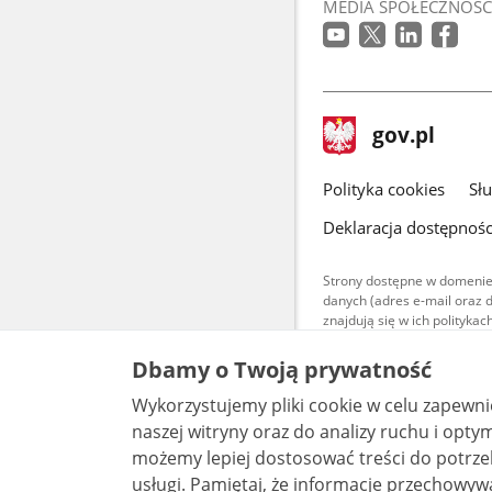
MEDIA SPOŁECZNOŚC
stopka
Strona
gov.pl
gov.pl
główna
gov.pl
Polityka cookies
Sł
Deklaracja dostępnośc
Strony dostępne w domenie
danych (adres e-mail oraz 
znajdują się w ich polityk
Treści teksto
Dbamy o Twoją prywatność
udostępniane
warunkach 4.0
Wykorzystujemy pliki cookie w celu zapewn
są udostępni
bez utworów z
naszej witryny oraz do analizy ruchu i optymalizacj
możemy lepiej dostosować treści do potrzeb
usługi. Pamiętaj, że informacje przechowywane w plikach cookie mogą pozwalać na