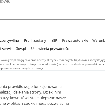
IOWE:
użba cywilna
Profil zaufany
BIP
Prawa autorskie
Warunki
i serwisu Gov.pl
Ustawienia prywatności
 www.gov.pl mogą zawierać adresy skrzynek mailowych. Użytkownik korzystający
dobrowolnie podanych danych w wiadomości) w celu przesłania odpowiedzi na prz
ach przetwarzania danych osobowych.
we publikowane w serwisie (z wyłączeniem treści audiowizualnych), są
 na licencji typu Creative Commons: uznanie autorstwa - na tych samych
 (CC BY-SA 4.0). Materiały audiowizualne, w tym zdjęcia, materiały audio i wideo
ienia prawidłowego funkcjonowania
ane na licencji typu Creative Commons: uznanie autorstwa użycie niekomercyjne 
ależnych 4.0 (CC BY-NC-ND 4.0), o ile nie jest to stwierdzone inaczej.
i działania strony. Dzięki nim
 użytkowników i stale ulepszać nasze