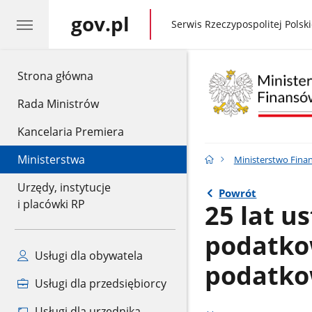
gov.pl
gov.pl
Serwis Rzeczypospolitej Polski
gov.pl
Strona główna
Rada Ministrów
Kancelaria Premiera
Ministerstwa
Ministerstwo Fina
Urzędy, instytucje
Powrót
i placówki RP
25 lat u
podatko
Usługi dla obywatela
podatko
Usługi dla przedsiębiorcy
Usługi dla urzędnika