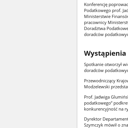
Konferencję poprowad
Podatkowego prof. Ja
Ministerstwie Finansó
pracownicy Ministers
Doradztwa Podatkoweg
doradców podatkowyc
Wystąpienia 
Spotkanie otworzył wic
doradców podatkowyc
Przewodniczący Krajo
Modzelewski przedsta
Prof. Jadwiga Glumińs
podatkowego” podkreśl
konkurencyjność na ry
Dyrektor Departament
Szymczyk mówił o zna