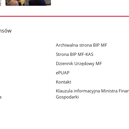
Pokaż
zdjęcie
2
z
ansów
galerii.
Archiwalna strona BIP MF
Strona BIP MF-KAS
Dziennik Urzędowy MF
ePUAP
Kontakt
Klauzula informacyjna Ministra Fina
a
Gospodarki