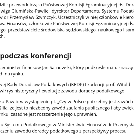
zili: przewodnicząca Państwowej Komisji Egzaminacyjnej ds. Do
dwiga Glumińska-Pawlic i dyrektor Departamentu Systemu Poda
w dr Przemysław Szymczyk. Uczestniczyli w niej członkowie kiero
twa Finansów, członkowie Państwowej Komisji Egzaminacyjnej ds
o, przedstawiciele środowiska sędziowskiego, naukowego i sa
h.
podczas konferencji
eminister finansów Jan Sarnowski, który podkreślił m.in. znacząc
h na rynku.
wej Rady Doradców Podatkowych (KRDP) I kadencji prof. Witold
wił rys historyczny i ewolucję zawodu doradcy podatkowego.
ka-Pawlic w wystąpieniu pt. „Czy w Polsce potrzebny jest zawód 
iła, że jest to niezbędny zawód zaufania publicznego i aby zwięk
nku, zasadne jest rozszerzenie jego uprawnień.
u Systemu Podatkowego w Ministerstwie Finansów dr Przemysł
czeniu zawodu doradcy podatkowego z perspektywy procesu