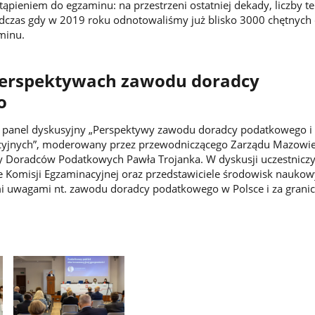
ąpieniem do egzaminu: na przestrzeni ostatniej dekady, liczby te
odczas gdy w 2019 roku odnotowaliśmy już blisko 3000 chętnych
minu.
perspektywach zawodu doradcy
o
ł panel dyskusyjny „Perspektywy zawodu doradcy podatkowego i
lacyjnych”, moderowany przez przewodniczącego Zarządu Mazowi
y Doradców Podatkowych Pawła Trojanka. W dyskusji uczestniczy
 Komisji Egzaminacyjnej oraz przedstawiciele środowisk naukow
oimi uwagami nt. zawodu doradcy podatkowego w Polsce i za granic