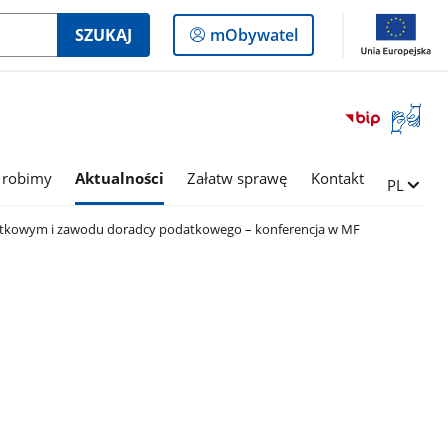
Logowanie
SZUKAJ
mObywatel
do
panelu
Otwórz
okno
z
tłumac
 robimy
Aktualności
Załatw sprawę
Kontakt
Zmień ję
PL
języka
migowe
atkowym i zawodu doradcy podatkowego – konferencja w MF