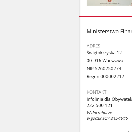
Pokaż
zdjęcie
1
z
stopka
Ministerstwo Fin
galerii.
ADRES
Świętokrzyska 12
00-916 Warszawa
NIP 5260250274
Regon 000002217
KONTAKT
Infolinia dla Obywatel
222 500 121
W dni robocze
w godzinach: 8:15-16:15