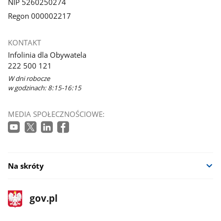
NIP 5260250274
Regon 000002217
KONTAKT
Infolinia dla Obywatela
222 500 121
W dni robocze
w godzinach: 8:15-16:15
MEDIA SPOŁECZNOŚCIOWE:
Na skróty
stopka
Strona
gov.pl
gov.pl
główna