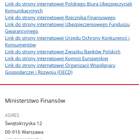
Link do strony internetowej Polskiego Biura Ubezpieczycieli
Komunikacyjnych
Link do strony internetowej Rzecznika Finansowego
Link do strony internetowej Ubezpieczeniowego Funduszu
Gwarancyjnego
Link do strony internetowej Urzędu Ochrony Konkurencji i
Konsumentów
Link do strony internetowej Związku Banków Polskich
Link do strony internetowej Komisji Europejskiej
Link do strony internetowej Organizacji Współpracy
Gospodarczej i Rozwoju (OECD)
stopka
Ministerstwo Finansów
ADRES
Świętokrzyska 12
00-916 Warszawa