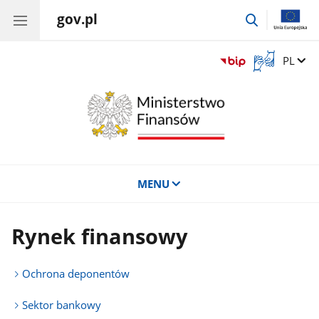
gov.pl
przejdź
do
wyszukiwar
Otwórz
Zmień 
PL
okno
z
tłumaczem
języka
migowego
MENU
Rynek finansowy
Ochrona deponentów
Sektor bankowy