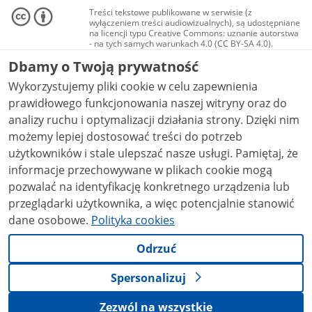
Treści tekstowe publikowane w serwisie (z
wyłączeniem treści audiowizualnych), są udostępniane
na licencji typu Creative Commons: uznanie autorstwa
- na tych samych warunkach 4.0 (CC BY-SA 4.0).
Materiały audiowizualne, w tym zdjęcia, materiały
Dbamy o Twoją prywatność
audio i wideo, są udostępniane na licencji typu
Creative Commons: uznanie autorstwa użycie
Wykorzystujemy pliki cookie w celu zapewnienia
niekomercyjne - bez utworów zależnych 4.0 (CC BY-
NC-ND 4.0), o ile nie jest to stwierdzone inaczej.
prawidłowego funkcjonowania naszej witryny oraz do
analizy ruchu i optymalizacji działania strony. Dzięki nim
możemy lepiej dostosować treści do potrzeb
użytkowników i stale ulepszać nasze usługi. Pamiętaj, że
informacje przechowywane w plikach cookie mogą
pozwalać na identyfikację konkretnego urządzenia lub
przeglądarki użytkownika, a więc potencjalnie stanowić
dane osobowe.
Polityka cookies
Odrzuć
Spersonalizuj
Zezwól na wszystkie