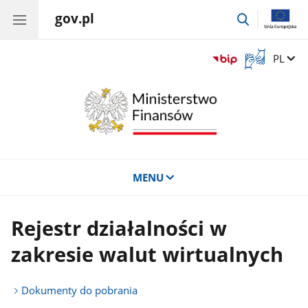
gov.pl
przejdź
do
wyszukiwar
Otwórz
Zmień 
PL
okno
z
tłumaczem
języka
migowego
MENU
Rejestr działalności w
zakresie walut wirtualnych
Dokumenty do pobrania