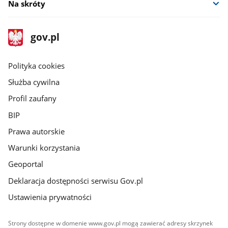
Na skróty
stopka
Strona
gov.pl
gov.pl
główna
gov.pl
Polityka cookies
Służba cywilna
Profil zaufany
BIP
Prawa autorskie
Warunki korzystania
Geoportal
Deklaracja dostępności serwisu Gov.pl
Ustawienia prywatności
Strony dostępne w domenie www.gov.pl mogą zawierać adresy skrzynek