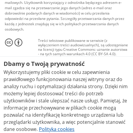
mailowych. Użytkownik korzystający z odnośnika będącego adresem e-
mail zgadza się na przetwarzanie jego danych (adres e-mail oraz
dobrowolnie podanych danych w wiadomości) w celu przesłania
odpowiedzi na przesłane pytania. Szczegóły przetwarzania danych przez
każdą z jednostek znajdują się w ich politykach przetwarzania danych
osobowych.
Treści tekstowe publikowane w serwisie (z
wyłączeniem treści audiowizualnych), są udostępniane
na licencji typu Creative Commons: uznanie autorstwa
- na tych samych warunkach 4.0 (CC BY-SA 4.0).
Materiały audiowizualne, w tym zdjęcia, materiały
Dbamy o Twoją prywatność
audio i wideo, są udostępniane na licencji typu
Creative Commons: uznanie autorstwa użycie
Wykorzystujemy pliki cookie w celu zapewnienia
niekomercyjne - bez utworów zależnych 4.0 (CC BY-
NC-ND 4.0), o ile nie jest to stwierdzone inaczej.
prawidłowego funkcjonowania naszej witryny oraz do
analizy ruchu i optymalizacji działania strony. Dzięki nim
możemy lepiej dostosować treści do potrzeb
użytkowników i stale ulepszać nasze usługi. Pamiętaj, że
informacje przechowywane w plikach cookie mogą
pozwalać na identyfikację konkretnego urządzenia lub
przeglądarki użytkownika, a więc potencjalnie stanowić
dane osobowe.
Polityka cookies