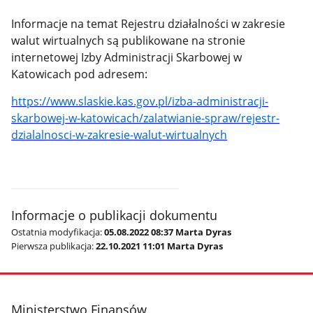
Informacje na temat Rejestru działalności w zakresie
walut wirtualnych są publikowane na stronie
internetowej Izby Administracji Skarbowej w
Katowicach pod adresem:
https://www.slaskie.kas.gov.pl/izba-administracji-
skarbowej-w-katowicach/zalatwianie-spraw/rejestr-
dzialalnosci-w-zakresie-walut-wirtualnych
Informacje o publikacji dokumentu
Ostatnia modyfikacja:
05.08.2022 08:37 Marta Dyras
Pierwsza publikacja:
22.10.2021 11:01 Marta Dyras
stopka
Ministerstwo Finansów