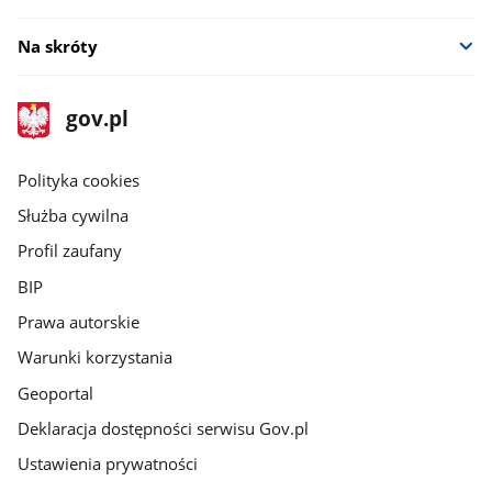
Na skróty
stopka
Strona
gov.pl
gov.pl
główna
gov.pl
Polityka cookies
Służba cywilna
Profil zaufany
BIP
Prawa autorskie
Warunki korzystania
Geoportal
Deklaracja dostępności serwisu Gov.pl
Ustawienia prywatności