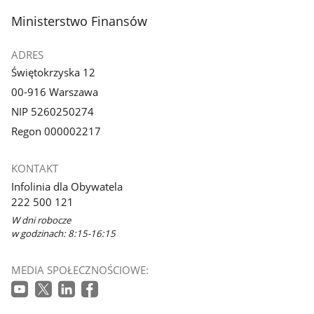
stopka
Ministerstwo Finansów
ADRES
Świętokrzyska 12
00-916 Warszawa
NIP 5260250274
Regon 000002217
KONTAKT
Infolinia dla Obywatela
222 500 121
W dni robocze
w godzinach: 8:15-16:15
MEDIA SPOŁECZNOŚCIOWE: