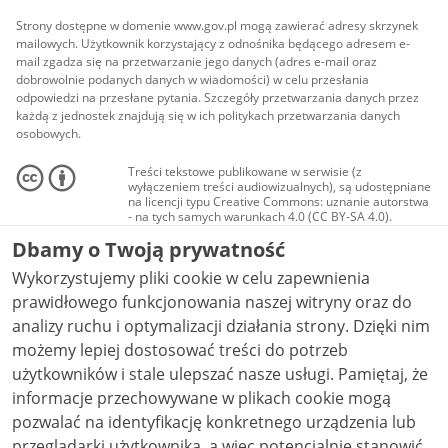
Strony dostępne w domenie www.gov.pl mogą zawierać adresy skrzynek
mailowych. Użytkownik korzystający z odnośnika będącego adresem e-
mail zgadza się na przetwarzanie jego danych (adres e-mail oraz
dobrowolnie podanych danych w wiadomości) w celu przesłania
odpowiedzi na przesłane pytania. Szczegóły przetwarzania danych przez
każdą z jednostek znajdują się w ich politykach przetwarzania danych
osobowych.
Treści tekstowe publikowane w serwisie (z
wyłączeniem treści audiowizualnych), są udostępniane
na licencji typu Creative Commons: uznanie autorstwa
- na tych samych warunkach 4.0 (CC BY-SA 4.0).
Materiały audiowizualne, w tym zdjęcia, materiały
Dbamy o Twoją prywatność
audio i wideo, są udostępniane na licencji typu
Creative Commons: uznanie autorstwa użycie
Wykorzystujemy pliki cookie w celu zapewnienia
niekomercyjne - bez utworów zależnych 4.0 (CC BY-
NC-ND 4.0), o ile nie jest to stwierdzone inaczej.
prawidłowego funkcjonowania naszej witryny oraz do
analizy ruchu i optymalizacji działania strony. Dzięki nim
możemy lepiej dostosować treści do potrzeb
użytkowników i stale ulepszać nasze usługi. Pamiętaj, że
informacje przechowywane w plikach cookie mogą
pozwalać na identyfikację konkretnego urządzenia lub
przeglądarki użytkownika, a więc potencjalnie stanowić