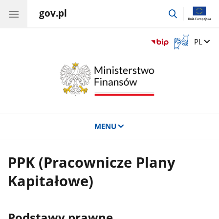
gov.pl
przejdź
do
wyszukiwar
Otwórz
Zmień 
PL
okno
z
tłumaczem
języka
migowego
MENU
PPK (Pracownicze Plany
Kapitałowe)
Podstawy prawne