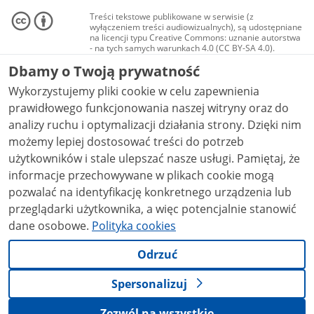
Treści tekstowe publikowane w serwisie (z
wyłączeniem treści audiowizualnych), są udostępniane
na licencji typu Creative Commons: uznanie autorstwa
- na tych samych warunkach 4.0 (CC BY-SA 4.0).
Materiały audiowizualne, w tym zdjęcia, materiały
Dbamy o Twoją prywatność
audio i wideo, są udostępniane na licencji typu
Creative Commons: uznanie autorstwa użycie
Wykorzystujemy pliki cookie w celu zapewnienia
niekomercyjne - bez utworów zależnych 4.0 (CC BY-
NC-ND 4.0), o ile nie jest to stwierdzone inaczej.
prawidłowego funkcjonowania naszej witryny oraz do
analizy ruchu i optymalizacji działania strony. Dzięki nim
możemy lepiej dostosować treści do potrzeb
użytkowników i stale ulepszać nasze usługi. Pamiętaj, że
informacje przechowywane w plikach cookie mogą
pozwalać na identyfikację konkretnego urządzenia lub
przeglądarki użytkownika, a więc potencjalnie stanowić
dane osobowe.
Polityka cookies
Odrzuć
Spersonalizuj
Zezwól na wszystkie