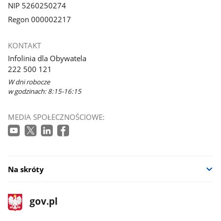
NIP 5260250274
Regon 000002217
KONTAKT
Infolinia dla Obywatela
222 500 121
W dni robocze
w godzinach: 8:15-16:15
MEDIA SPOŁECZNOŚCIOWE:
Na skróty
stopka
Strona
gov.pl
gov.pl
główna