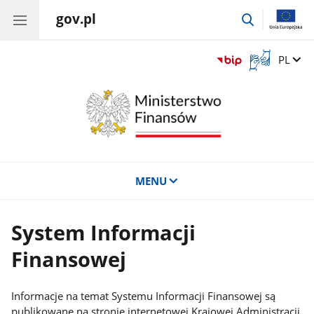
gov.pl
przejdź
do
wyszukiwar
Otwórz
Zmień 
PL
okno
z
tłumaczem
języka
migowego
MENU
System Informacji
Finansowej
Informacje na temat Systemu Informacji Finansowej są
publikowane na stronie internetowej Krajowej Administracji