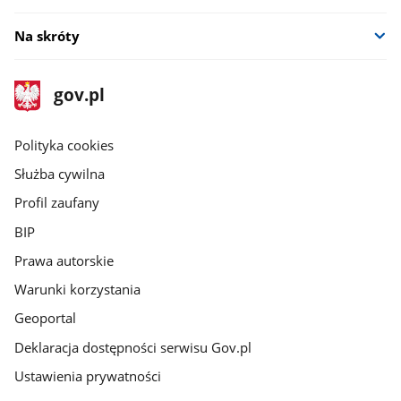
Na skróty
stopka
Strona
gov.pl
gov.pl
główna
gov.pl
Polityka cookies
Służba cywilna
Profil zaufany
BIP
Prawa autorskie
Warunki korzystania
Geoportal
Deklaracja dostępności serwisu Gov.pl
Ustawienia prywatności