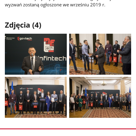
wyzwań zostaną ogłoszone we wrześniu 2019 r.
Zdjęcia (4)
Pokaż
Pokaż
zdjęcie
zdjęcie
1
2
z
z
galerii.
galerii.
Pokaż
Pokaż
zdjęcie
zdjęcie
3
4