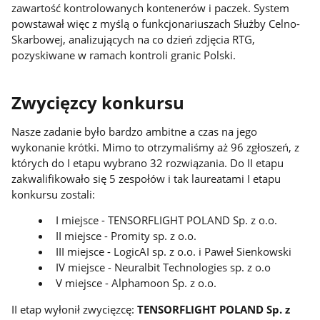
zawartość kontrolowanych kontenerów i paczek. System
powstawał więc z myślą o funkcjonariuszach Służby Celno-
Skarbowej, analizujących na co dzień zdjęcia RTG,
pozyskiwane w ramach kontroli granic Polski.
Zwycięzcy konkursu
Nasze zadanie było bardzo ambitne a czas na jego
wykonanie krótki. Mimo to otrzymaliśmy aż 96 zgłoszeń, z
których do I etapu wybrano 32 rozwiązania. Do II etapu
zakwalifikowało się 5 zespołów i tak laureatami I etapu
konkursu zostali:
I miejsce - TENSORFLIGHT POLAND Sp. z o.o.
II miejsce - Promity sp. z o.o.
III miejsce - LogicAI sp. z o.o. i Paweł Sienkowski
IV miejsce - Neuralbit Technologies sp. z o.o
V miejsce - Alphamoon Sp. z o.o.
II etap wyłonił zwycięzcę:
TENSORFLIGHT POLAND Sp. z