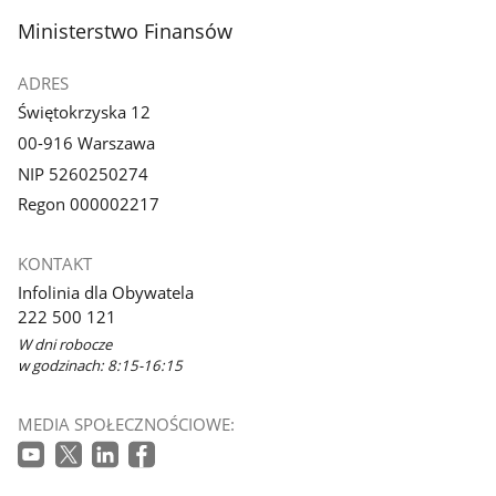
z
z
stopka
Ministerstwo Finansów
galerii.
galerii.
ADRES
Świętokrzyska 12
00-916 Warszawa
NIP 5260250274
Regon 000002217
KONTAKT
Infolinia dla Obywatela
222 500 121
W dni robocze
w godzinach: 8:15-16:15
MEDIA SPOŁECZNOŚCIOWE: