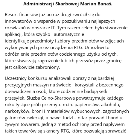
Administracji Skarbowej Marian Banaś.
Resort finansów już po raz drugi zwrócił się do
innowatorów o wsparcie w poszukiwaniu najlepszych
rozwiązań w obszarze IT. Tym razem celem było stworzenie
aplikacji, która szybko i automatycznie
identyfikuje przedmioty i zbiory przedmiotów w zdjęciach
wykonywanych przez urządzenia RTG. Umożliwi to
odróżnienie przedmiotów codziennego użytku od tych,
które stwarzają zagrożenie lub ich przewóz przez granicę
jest całkowicie zabroniony.
Uczestnicy konkursu analizowali obrazy z najbardziej
precyzyjnych maszyn na świecie i korzystali z bezcennego
doświadczenia osób, które codziennie badają setki
przesyłek. Służba Celno-Skarbowa powstrzymuje każdego
roku tysiące prób przemytu m.in. papierosów, alkoholu,
narkotyków, broni i materiałów wybuchowych, zagrożonych
gatunków zwierząt, a nawet ludzi – ofiar porwań i handlu
żywym towarem. Jedną z metod ochrony przed napływem
takich towarów są skanery RTG, które pozwalają sprawdzić