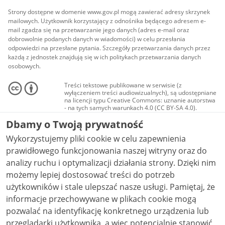
Strony dostępne w domenie www.gov.pl mogą zawierać adresy skrzynek
mailowych. Użytkownik korzystający z odnośnika będącego adresem e-
mail zgadza się na przetwarzanie jego danych (adres e-mail oraz
dobrowolnie podanych danych w wiadomości) w celu przesłania
odpowiedzi na przesłane pytania. Szczegóły przetwarzania danych przez
każdą z jednostek znajdują się w ich politykach przetwarzania danych
osobowych.
Treści tekstowe publikowane w serwisie (z
wyłączeniem treści audiowizualnych), są udostępniane
na licencji typu Creative Commons: uznanie autorstwa
- na tych samych warunkach 4.0 (CC BY-SA 4.0).
Materiały audiowizualne, w tym zdjęcia, materiały
Dbamy o Twoją prywatność
audio i wideo, są udostępniane na licencji typu
Creative Commons: uznanie autorstwa użycie
Wykorzystujemy pliki cookie w celu zapewnienia
niekomercyjne - bez utworów zależnych 4.0 (CC BY-
NC-ND 4.0), o ile nie jest to stwierdzone inaczej.
prawidłowego funkcjonowania naszej witryny oraz do
analizy ruchu i optymalizacji działania strony. Dzięki nim
możemy lepiej dostosować treści do potrzeb
użytkowników i stale ulepszać nasze usługi. Pamiętaj, że
informacje przechowywane w plikach cookie mogą
pozwalać na identyfikację konkretnego urządzenia lub
przeglądarki użytkownika, a więc potencjalnie stanowić