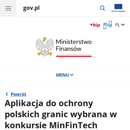
gov.pl
przejdź
do
wyszukiwar
Otwórz
Zmień 
PL
okno
z
tłumaczem
języka
migowego
MENU
Powrót
Aplikacja do ochrony
polskich granic wybrana w
konkursie MinFinTech