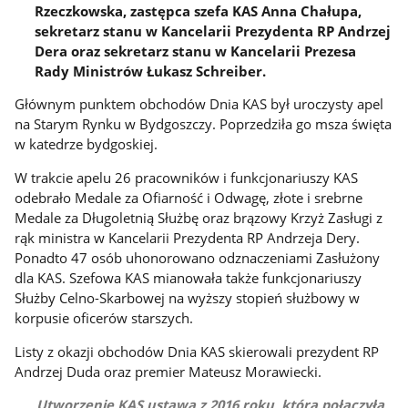
Rzeczkowska, zastępca szefa KAS Anna Chałupa,
sekretarz stanu w Kancelarii Prezydenta RP Andrzej
Dera oraz sekretarz stanu w Kancelarii Prezesa
Rady Ministrów Łukasz Schreiber.
Głównym punktem obchodów Dnia KAS był uroczysty apel
na Starym Rynku w Bydgoszczy. Poprzedziła go msza święta
w katedrze bydgoskiej.
W trakcie apelu 26 pracowników i funkcjonariuszy KAS
odebrało Medale za Ofiarność i Odwagę, złote i srebrne
Medale za Długoletnią Służbę oraz brązowy Krzyż Zasługi z
rąk ministra w Kancelarii Prezydenta RP Andrzeja Dery.
Ponadto 47 osób uhonorowano odznaczeniami Zasłużony
dla KAS. Szefowa KAS mianowała także funkcjonariuszy
Służby Celno-Skarbowej na wyższy stopień służbowy w
korpusie oficerów starszych.
Listy z okazji obchodów Dnia KAS skierowali prezydent RP
Andrzej Duda oraz premier Mateusz Morawiecki.
Utworzenie KAS ustawą z 2016 roku, która połączyła