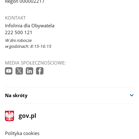
Regon 000002217
KONTAKT
Infolinia dla Obywatela
222 500 121
W dni robocze
w godzinach: 8:15-16:15
MEDIA SPOŁECZNOŚCIOWE:
Na skróty
stopka
Strona
gov.pl
gov.pl
główna
gov.pl
Polityka cookies