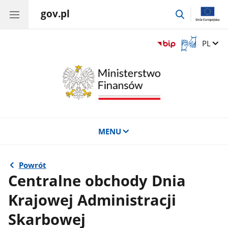
gov.pl
przejdź
do
wyszukiwar
Otwórz
Zmień 
PL
okno
z
tłumaczem
języka
migowego
MENU
Powrót
Centralne obchody Dnia
Krajowej Administracji
Skarbowej