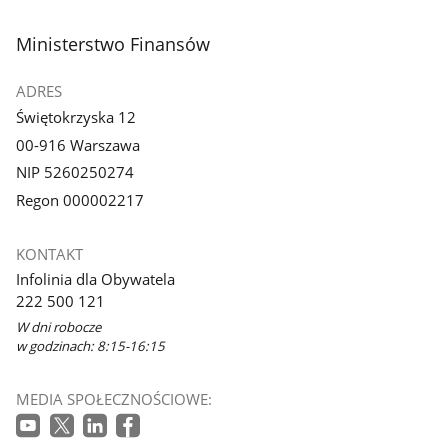
stopka
Ministerstwo Finansów
ADRES
Świętokrzyska 12
00-916 Warszawa
NIP 5260250274
Regon 000002217
KONTAKT
Infolinia dla Obywatela
222 500 121
W dni robocze
w godzinach: 8:15-16:15
MEDIA SPOŁECZNOŚCIOWE: