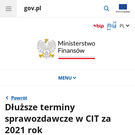
gov.pl
przejdź
do
wyszukiwar
Otwórz
Zmień 
PL
okno
z
tłumaczem
języka
migowego
MENU
Powrót
Dłuższe terminy
sprawozdawcze w CIT za
2021 rok