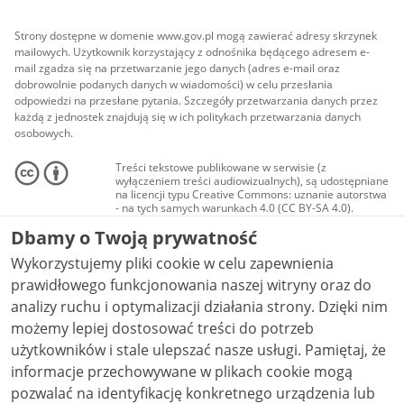
Strony dostępne w domenie www.gov.pl mogą zawierać adresy skrzynek
mailowych. Użytkownik korzystający z odnośnika będącego adresem e-
mail zgadza się na przetwarzanie jego danych (adres e-mail oraz
dobrowolnie podanych danych w wiadomości) w celu przesłania
odpowiedzi na przesłane pytania. Szczegóły przetwarzania danych przez
każdą z jednostek znajdują się w ich politykach przetwarzania danych
osobowych.
Treści tekstowe publikowane w serwisie (z
wyłączeniem treści audiowizualnych), są udostępniane
na licencji typu Creative Commons: uznanie autorstwa
- na tych samych warunkach 4.0 (CC BY-SA 4.0).
Materiały audiowizualne, w tym zdjęcia, materiały
Dbamy o Twoją prywatność
audio i wideo, są udostępniane na licencji typu
Creative Commons: uznanie autorstwa użycie
Wykorzystujemy pliki cookie w celu zapewnienia
niekomercyjne - bez utworów zależnych 4.0 (CC BY-
NC-ND 4.0), o ile nie jest to stwierdzone inaczej.
prawidłowego funkcjonowania naszej witryny oraz do
analizy ruchu i optymalizacji działania strony. Dzięki nim
możemy lepiej dostosować treści do potrzeb
użytkowników i stale ulepszać nasze usługi. Pamiętaj, że
informacje przechowywane w plikach cookie mogą
pozwalać na identyfikację konkretnego urządzenia lub