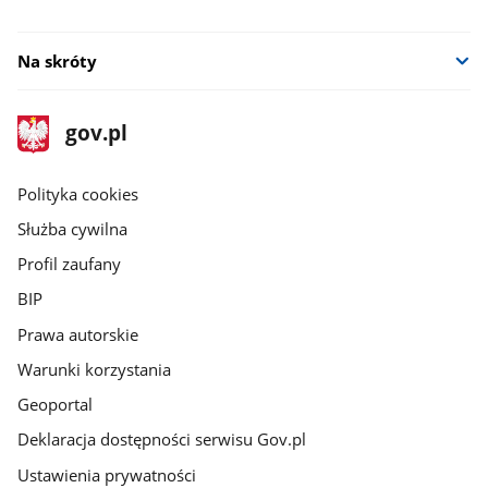
Na skróty
stopka
Strona
gov.pl
gov.pl
główna
gov.pl
Polityka cookies
Służba cywilna
Profil zaufany
BIP
Prawa autorskie
Warunki korzystania
Geoportal
Deklaracja dostępności serwisu Gov.pl
Ustawienia prywatności