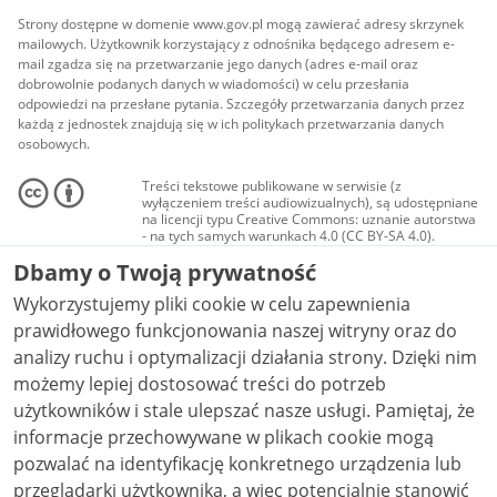
Strony dostępne w domenie www.gov.pl mogą zawierać adresy skrzynek
mailowych. Użytkownik korzystający z odnośnika będącego adresem e-
mail zgadza się na przetwarzanie jego danych (adres e-mail oraz
dobrowolnie podanych danych w wiadomości) w celu przesłania
odpowiedzi na przesłane pytania. Szczegóły przetwarzania danych przez
każdą z jednostek znajdują się w ich politykach przetwarzania danych
osobowych.
Treści tekstowe publikowane w serwisie (z
wyłączeniem treści audiowizualnych), są udostępniane
na licencji typu Creative Commons: uznanie autorstwa
- na tych samych warunkach 4.0 (CC BY-SA 4.0).
Materiały audiowizualne, w tym zdjęcia, materiały
Dbamy o Twoją prywatność
audio i wideo, są udostępniane na licencji typu
Creative Commons: uznanie autorstwa użycie
Wykorzystujemy pliki cookie w celu zapewnienia
niekomercyjne - bez utworów zależnych 4.0 (CC BY-
NC-ND 4.0), o ile nie jest to stwierdzone inaczej.
prawidłowego funkcjonowania naszej witryny oraz do
analizy ruchu i optymalizacji działania strony. Dzięki nim
możemy lepiej dostosować treści do potrzeb
użytkowników i stale ulepszać nasze usługi. Pamiętaj, że
informacje przechowywane w plikach cookie mogą
pozwalać na identyfikację konkretnego urządzenia lub
przeglądarki użytkownika, a więc potencjalnie stanowić