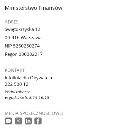
stopka
Ministerstwo Finansów
ADRES
Świętokrzyska 12
00-916 Warszawa
NIP 5260250274
Regon 000002217
KONTAKT
Infolinia dla Obywatela
222 500 121
W dni robocze
w godzinach: 8:15-16:15
MEDIA SPOŁECZNOŚCIOWE: