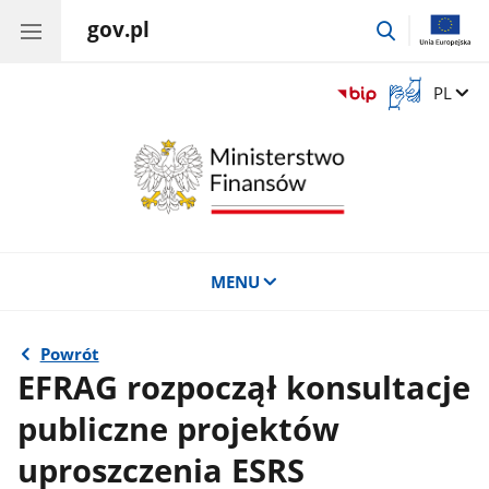
gov.pl
przejdź
do
wyszukiwar
Otwórz
Zmień 
PL
okno
z
tłumaczem
języka
migowego
MENU
Powrót
EFRAG rozpoczął konsultacje
publiczne projektów
uproszczenia ESRS