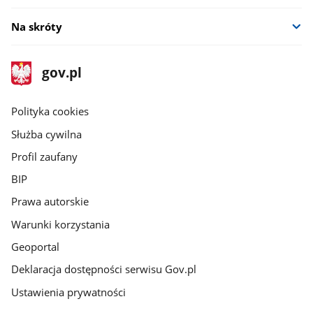
Na skróty
stopka
Strona
gov.pl
gov.pl
główna
gov.pl
Polityka cookies
Służba cywilna
Profil zaufany
BIP
Prawa autorskie
Warunki korzystania
Geoportal
Deklaracja dostępności serwisu Gov.pl
Ustawienia prywatności