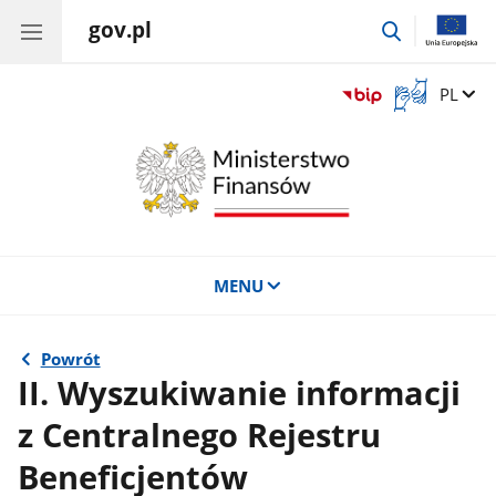
gov.pl
przejdź
do
wyszukiwar
Otwórz
Zmień 
PL
okno
z
tłumaczem
języka
migowego
MENU
Powrót
II. Wyszukiwanie informacji
z Centralnego Rejestru
Beneficjentów