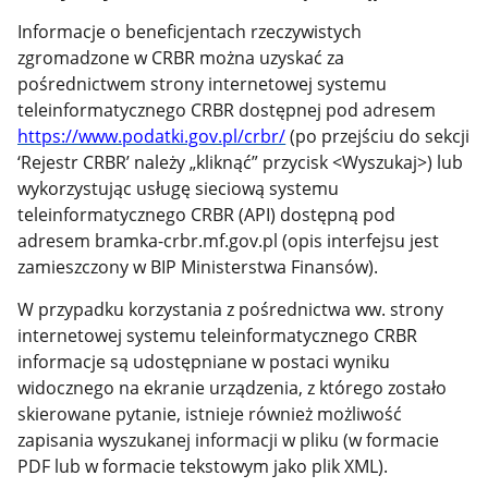
Informacje o beneficjentach rzeczywistych
zgromadzone w CRBR można uzyskać za
pośrednictwem strony internetowej systemu
teleinformatycznego CRBR dostępnej pod adresem
https://www.podatki.gov.pl/crbr/
(po przejściu do sekcji
‘Rejestr CRBR’ należy „kliknąć” przycisk <Wyszukaj>) lub
wykorzystując usługę sieciową systemu
teleinformatycznego CRBR (API) dostępną pod
adresem bramka-crbr.mf.gov.pl (opis interfejsu jest
zamieszczony w BIP Ministerstwa Finansów).
W przypadku korzystania z pośrednictwa ww. strony
internetowej systemu teleinformatycznego CRBR
informacje są udostępniane w postaci wyniku
widocznego na ekranie urządzenia, z którego zostało
skierowane pytanie, istnieje również możliwość
zapisania wyszukanej informacji w pliku (w formacie
PDF lub w formacie tekstowym jako plik XML).