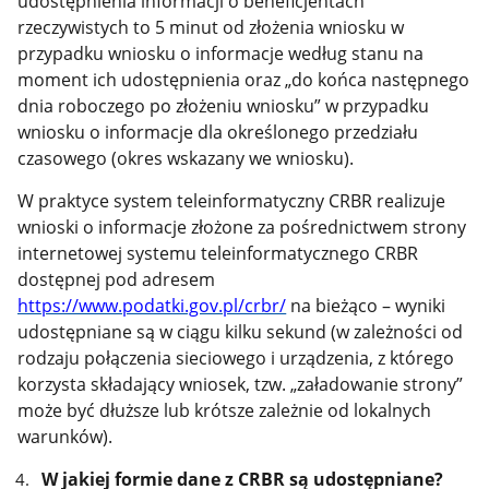
udostępnienia informacji o beneficjentach
rzeczywistych to 5 minut od złożenia wniosku w
przypadku wniosku o informacje według stanu na
moment ich udostępnienia oraz „do końca następnego
dnia roboczego po złożeniu wniosku” w przypadku
wniosku o informacje dla określonego przedziału
czasowego (okres wskazany we wniosku).
W praktyce system teleinformatyczny CRBR realizuje
wnioski o informacje złożone za pośrednictwem strony
internetowej systemu teleinformatycznego CRBR
dostępnej pod adresem
https://www.podatki.gov.pl/crbr/
na bieżąco – wyniki
udostępniane są w ciągu kilku sekund (w zależności od
rodzaju połączenia sieciowego i urządzenia, z którego
korzysta składający wniosek, tzw. „załadowanie strony”
może być dłuższe lub krótsze zależnie od lokalnych
warunków).
W jakiej formie dane z CRBR są udostępniane?