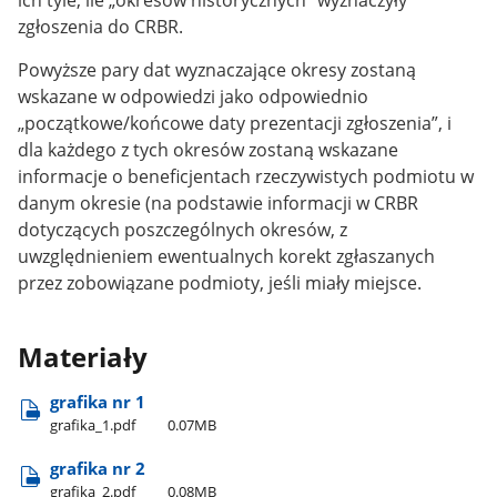
ich tyle, ile „okresów historycznych” wyznaczyły
zgłoszenia do CRBR.
Powyższe pary dat wyznaczające okresy zostaną
wskazane w odpowiedzi jako odpowiednio
„początkowe/końcowe daty prezentacji zgłoszenia”, i
dla każdego z tych okresów zostaną wskazane
informacje o
beneficjentach
rzeczywistych podmiotu w
danym okresie (na podstawie informacji w CRBR
dotyczących poszczególnych okresów, z
uwzględnieniem ewentualnych korekt zgłaszanych
przez zobowiązane podmioty, jeśli miały miejsce.
Materiały
grafika nr 1
grafika​_1.pdf
0.07MB
grafika nr 2
grafika​_2.pdf
0.08MB