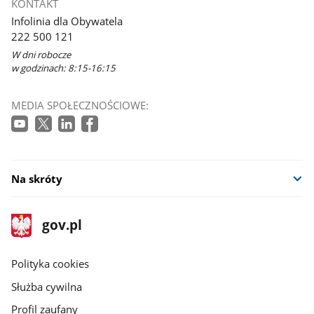
KONTAKT
Infolinia dla Obywatela
222 500 121
W dni robocze
w godzinach: 8:15-16:15
MEDIA SPOŁECZNOŚCIOWE:
Na skróty
stopka
Strona
gov.pl
gov.pl
główna
gov.pl
Polityka cookies
Służba cywilna
Profil zaufany