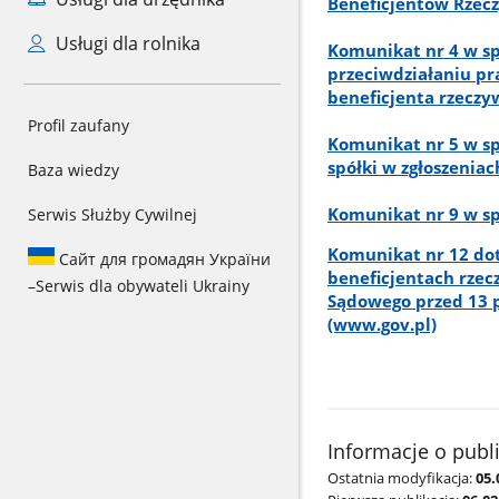
Beneficjentów Rzeczy
Usługi dla rolnika
Komunikat nr 4 w sp
przeciwdziałaniu pr
beneficjenta rzeczy
Profil zaufany
Komunikat nr 5 w s
spółki w zgłoszenia
Baza wiedzy
Komunikat nr 9 w sp
Serwis Służby Cywilnej
Komunikat nr 12 dot
Сайт для громадян України
beneficjentach rzec
–
Serwis dla obywateli Ukrainy
Sądowego przed 13 pa
(www.gov.pl)
Informacje o publ
Ostatnia modyfikacja:
05.