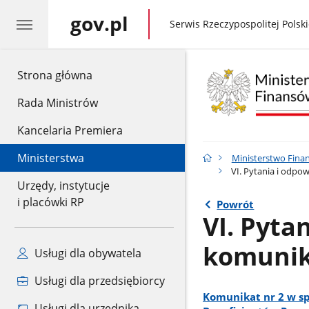
gov.pl
gov.pl
Serwis Rzeczypospolitej Polski
gov.pl
Strona główna
Rada Ministrów
Kancelaria Premiera
Ministerstwa
Ministerstwo Fina
VI. Pytania i odpo
Urzędy, instytucje
i placówki RP
Powrót
VI. Pyta
komunik
Usługi dla obywatela
Usługi dla przedsiębiorcy
Komunikat nr 2 w sp
Usługi dla urzędnika