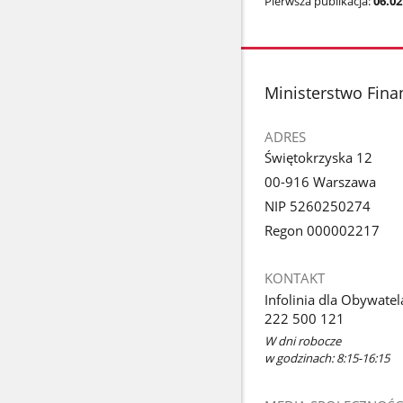
Pierwsza publikacja:
06.02
stopka
Ministerstwo Fin
ADRES
Świętokrzyska 12
00-916 Warszawa
NIP 5260250274
Regon 000002217
KONTAKT
Infolinia dla Obywatel
222 500 121
W dni robocze
w godzinach: 8:15-16:15