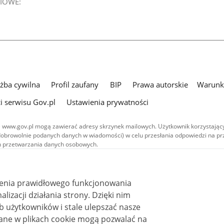
IOWE:
użba cywilna
Profil zaufany
BIP
Prawa autorskie
Warunki
i serwisu Gov.pl
Ustawienia prywatności
 www.gov.pl mogą zawierać adresy skrzynek mailowych. Użytkownik korzystający
dobrowolnie podanych danych w wiadomości) w celu przesłania odpowiedzi na prz
ach przetwarzania danych osobowych.
we publikowane w serwisie (z wyłączeniem treści audiowizualnych), są
 na licencji typu Creative Commons: uznanie autorstwa - na tych samych
 (CC BY-SA 4.0). Materiały audiowizualne, w tym zdjęcia, materiały audio i wideo
ienia prawidłowego funkcjonowania
ane na licencji typu Creative Commons: uznanie autorstwa użycie niekomercyjne 
ależnych 4.0 (CC BY-NC-ND 4.0), o ile nie jest to stwierdzone inaczej.
i działania strony. Dzięki nim
 użytkowników i stale ulepszać nasze