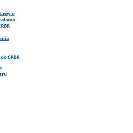
stawy o
talania
 CRBR
ania
i do CRBR
o
tru