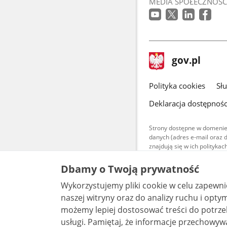
MEDIA SPOŁECZNOŚC
stopka
Strona
gov.pl
gov.pl
główna
gov.pl
Polityka cookies
Sł
Deklaracja dostępnośc
Strony dostępne w domenie
danych (adres e-mail oraz 
znajdują się w ich polityk
Treści teksto
Dbamy o Twoją prywatność
udostępniane
warunkach 4.0
Wykorzystujemy pliki cookie w celu zapewn
są udostępni
bez utworów z
naszej witryny oraz do analizy ruchu i optymalizacj
możemy lepiej dostosować treści do potrzeb
usługi. Pamiętaj, że informacje przechowywane w plikach cookie mogą pozwalać na