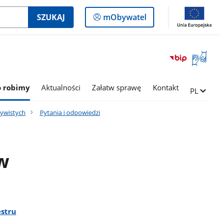
Logowanie
SZUKAJ
mObywatel
do
panelu
Otwórz
okno
z
tłumac
o robimy
Aktualności
Załatw sprawę
Kontakt
Zmień ję
PL
języka
migowe
zywistych
Pytania i odpowiedzi
 w
estru