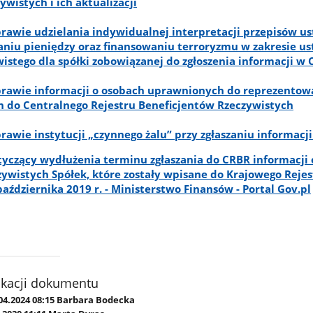
wistych i ich aktualizacji
rawie udzielania indywidualnej interpretacji przepisów u
aniu pieniędzy oraz finansowaniu terroryzmu w zakresie us
wistego dla spółki zobowiązanej do zgłoszenia informacji w
prawie informacji o osobach uprawnionych do reprezentow
ch do Centralnego Rejestru Beneficjentów Rzeczywistych
rawie instytucji „czynnego żalu” przy zgłaszaniu informacj
yczący wydłużenia terminu zgłaszania do CRBR informacji 
zywistych Spółek, które zostały wpisane do Krajowego Rejes
ździernika 2019 r. - Ministerstwo Finansów - Portal Gov.pl
ikacji dokumentu
04.2024 08:15 Barbara Bodecka