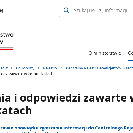
ej
O ministerstwie
C
nsów
Co robimy
Rejestry
Centralny Rejestr Beneficjentów Rzec
wiedzi zawarte w komunikatach
nia i odpowiedzi zawarte
atach
rawie obowiązku zgłaszania informacji do Centralnego Rej