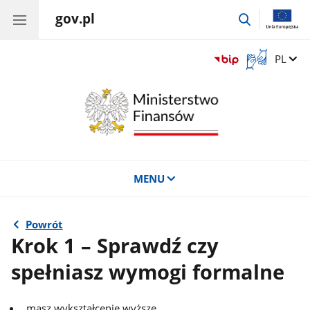
gov.pl
przejdź
do
wyszukiwar
Otwórz
Zmień 
PL
okno
z
tłumaczem
języka
migowego
MENU
Powrót
Krok 1 – Sprawdź czy
spełniasz wymogi formalne
masz wykształcenie wyższe