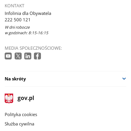
KONTAKT
Infolinia dla Obywatela
222 500 121
W dni robocze
w godzinach: 8:15-16:15
MEDIA SPOŁECZNOŚCIOWE:
Na skróty
stopka
Strona
gov.pl
gov.pl
główna
gov.pl
Polityka cookies
Służba cywilna