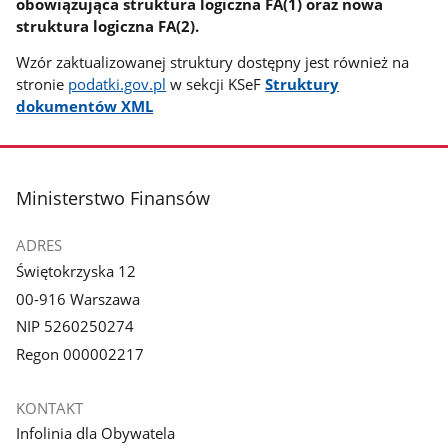
obowiązująca struktura logiczna FA(1) oraz nowa
struktura logiczna FA(2).
Wzór zaktualizowanej struktury dostępny jest również na
stronie
podatki.gov.pl
w sekcji KSeF
Struktury
dokumentów XML
stopka
Ministerstwo Finansów
ADRES
Świętokrzyska 12
00-916 Warszawa
NIP 5260250274
Regon 000002217
KONTAKT
Infolinia dla Obywatela