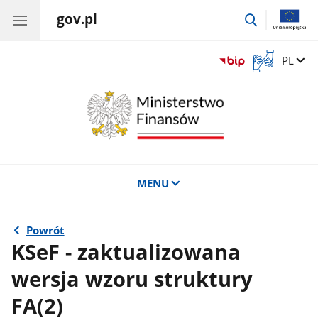
gov.pl
przejdź
do
wyszukiwar
Otwórz
Zmień 
PL
okno
z
tłumaczem
języka
migowego
MENU
Powrót
KSeF - zaktualizowana
wersja wzoru struktury
FA(2)