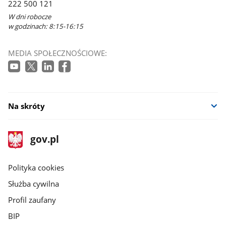
222 500 121
W dni robocze
w godzinach: 8:15-16:15
MEDIA SPOŁECZNOŚCIOWE:
Na skróty
stopka
Strona
gov.pl
gov.pl
główna
gov.pl
Polityka cookies
Służba cywilna
Profil zaufany
BIP