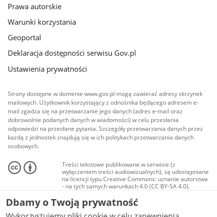
Prawa autorskie
Warunki korzystania
Geoportal
Deklaracja dostępności serwisu Gov.pl
Ustawienia prywatności
Strony dostępne w domenie www.gov.pl mogą zawierać adresy skrzynek
mailowych. Użytkownik korzystający z odnośnika będącego adresem e-
mail zgadza się na przetwarzanie jego danych (adres e-mail oraz
dobrowolnie podanych danych w wiadomości) w celu przesłania
odpowiedzi na przesłane pytania. Szczegóły przetwarzania danych przez
każdą z jednostek znajdują się w ich politykach przetwarzania danych
osobowych.
Treści tekstowe publikowane w serwisie (z
wyłączeniem treści audiowizualnych), są udostępniane
na licencji typu Creative Commons: uznanie autorstwa
- na tych samych warunkach 4.0 (CC BY-SA 4.0).
Materiały audiowizualne, w tym zdjęcia, materiały
Dbamy o Twoją prywatność
audio i wideo, są udostępniane na licencji typu
Creative Commons: uznanie autorstwa użycie
Wykorzystujemy pliki cookie w celu zapewnienia
niekomercyjne - bez utworów zależnych 4.0 (CC BY-