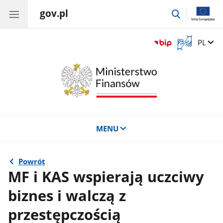
gov.pl
przejdź
do
wyszukiwar
Otwórz
Zmień 
PL
okno
z
tłumaczem
języka
migowego
MENU
Powrót
MF i KAS wspierają uczciwy
biznes i walczą z
przestępczością