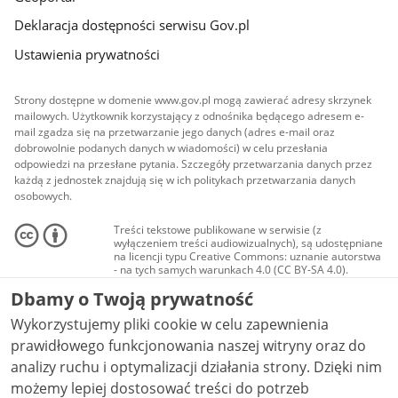
Deklaracja dostępności serwisu Gov.pl
Ustawienia prywatności
Strony dostępne w domenie www.gov.pl mogą zawierać adresy skrzynek
mailowych. Użytkownik korzystający z odnośnika będącego adresem e-
mail zgadza się na przetwarzanie jego danych (adres e-mail oraz
dobrowolnie podanych danych w wiadomości) w celu przesłania
odpowiedzi na przesłane pytania. Szczegóły przetwarzania danych przez
każdą z jednostek znajdują się w ich politykach przetwarzania danych
osobowych.
Treści tekstowe publikowane w serwisie (z
wyłączeniem treści audiowizualnych), są udostępniane
na licencji typu Creative Commons: uznanie autorstwa
- na tych samych warunkach 4.0 (CC BY-SA 4.0).
Materiały audiowizualne, w tym zdjęcia, materiały
Dbamy o Twoją prywatność
audio i wideo, są udostępniane na licencji typu
Creative Commons: uznanie autorstwa użycie
Wykorzystujemy pliki cookie w celu zapewnienia
niekomercyjne - bez utworów zależnych 4.0 (CC BY-
NC-ND 4.0), o ile nie jest to stwierdzone inaczej.
prawidłowego funkcjonowania naszej witryny oraz do
analizy ruchu i optymalizacji działania strony. Dzięki nim
możemy lepiej dostosować treści do potrzeb