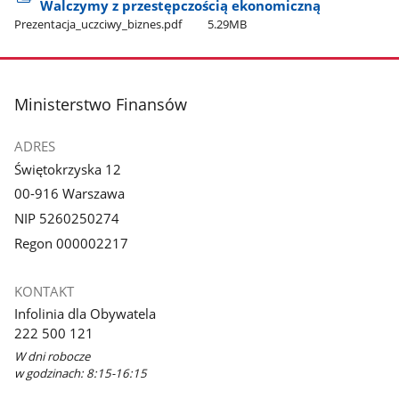
Walczymy z przestępczością ekonomiczną
Prezentacja​_uczciwy​_biznes.pdf
5.29MB
stopka
Ministerstwo Finansów
ADRES
Świętokrzyska 12
00-916 Warszawa
NIP 5260250274
Regon 000002217
KONTAKT
Infolinia dla Obywatela
222 500 121
W dni robocze
w godzinach: 8:15-16:15