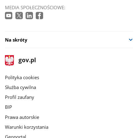
MEDIA SPOŁECZNOŚCIOWE:
Na skróty
stopka
Strona
gov.pl
gov.pl
główna
gov.pl
Polityka cookies
Służba cywilna
Profil zaufany
BIP
Prawa autorskie
Warunki korzystania
Geoportal