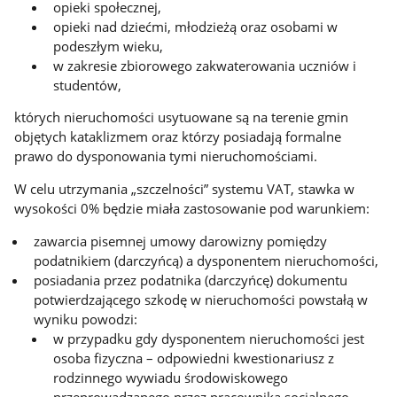
opieki społecznej,
opieki nad dziećmi, młodzieżą oraz osobami w
podeszłym wieku,
w zakresie zbiorowego zakwaterowania uczniów i
studentów,
których nieruchomości usytuowane są na terenie gmin
objętych kataklizmem oraz którzy posiadają formalne
prawo do dysponowania tymi nieruchomościami.
W celu utrzymania „szczelności” systemu VAT, stawka w
wysokości 0% będzie miała zastosowanie pod warunkiem:
zawarcia pisemnej umowy darowizny pomiędzy
podatnikiem (darczyńcą) a dysponentem nieruchomości,
posiadania przez podatnika (darczyńcę) dokumentu
potwierdzającego szkodę w nieruchomości powstałą w
wyniku powodzi:
w przypadku gdy dysponentem nieruchomości jest
osoba fizyczna – odpowiedni kwestionariusz z
rodzinnego wywiadu środowiskowego
przeprowadzanego przez pracownika socjalnego,