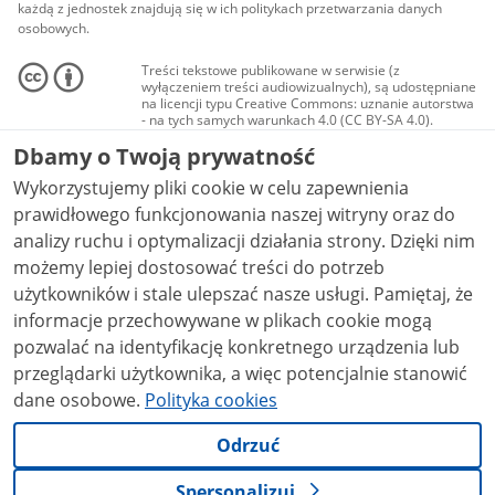
każdą z jednostek znajdują się w ich politykach przetwarzania danych
osobowych.
Treści tekstowe publikowane w serwisie (z
wyłączeniem treści audiowizualnych), są udostępniane
na licencji typu Creative Commons: uznanie autorstwa
- na tych samych warunkach 4.0 (CC BY-SA 4.0).
Materiały audiowizualne, w tym zdjęcia, materiały
Dbamy o Twoją prywatność
audio i wideo, są udostępniane na licencji typu
Creative Commons: uznanie autorstwa użycie
Wykorzystujemy pliki cookie w celu zapewnienia
niekomercyjne - bez utworów zależnych 4.0 (CC BY-
NC-ND 4.0), o ile nie jest to stwierdzone inaczej.
prawidłowego funkcjonowania naszej witryny oraz do
analizy ruchu i optymalizacji działania strony. Dzięki nim
możemy lepiej dostosować treści do potrzeb
użytkowników i stale ulepszać nasze usługi. Pamiętaj, że
informacje przechowywane w plikach cookie mogą
pozwalać na identyfikację konkretnego urządzenia lub
przeglądarki użytkownika, a więc potencjalnie stanowić
dane osobowe.
Polityka cookies
Odrzuć
Spersonalizuj