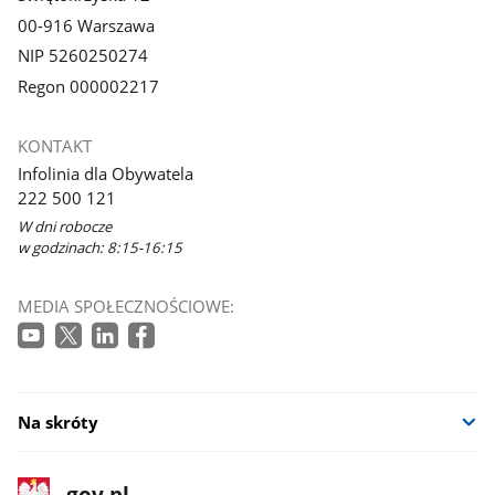
00-916 Warszawa
NIP 5260250274
Regon 000002217
KONTAKT
Infolinia dla Obywatela
222 500 121
W dni robocze
w godzinach: 8:15-16:15
MEDIA SPOŁECZNOŚCIOWE:
Na skróty
stopka
Strona
gov.pl