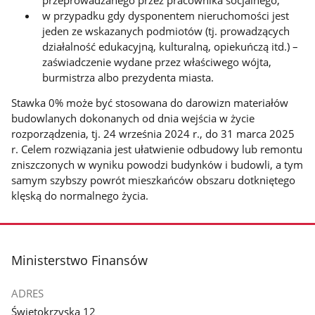
w przypadku gdy dysponentem nieruchomości jest
jeden ze wskazanych podmiotów (tj. prowadzących
działalność edukacyjną, kulturalną, opiekuńczą itd.) –
zaświadczenie wydane przez właściwego wójta,
burmistrza albo prezydenta miasta.
Stawka 0% może być stosowana do darowizn materiałów
budowlanych dokonanych od dnia wejścia w życie
rozporządzenia, tj. 24 września 2024 r., do 31 marca 2025
r. Celem rozwiązania jest ułatwienie odbudowy lub remontu
zniszczonych w wyniku powodzi budynków i budowli, a tym
samym szybszy powrót mieszkańców obszaru dotkniętego
klęską do normalnego życia.
stopka
Ministerstwo Finansów
ADRES
Świętokrzyska 12