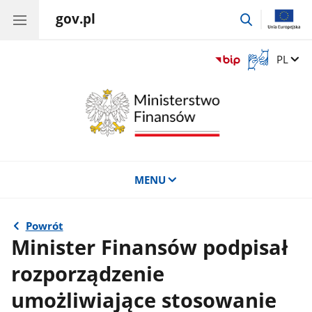
gov.pl
przejdź
do
wyszukiwar
Otwórz
Zmień 
PL
okno
z
tłumaczem
języka
migowego
MENU
Powrót
Minister Finansów podpisał
rozporządzenie
umożliwiające stosowanie