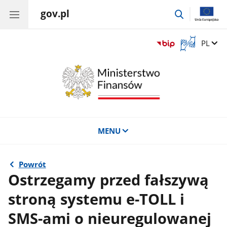
gov.pl
przejdź
do
wyszukiwar
Otwórz
Zmień 
PL
okno
z
tłumaczem
języka
migowego
MENU
Powrót
Ostrzegamy przed fałszywą
stroną systemu e-TOLL i
SMS-ami o nieuregulowanej