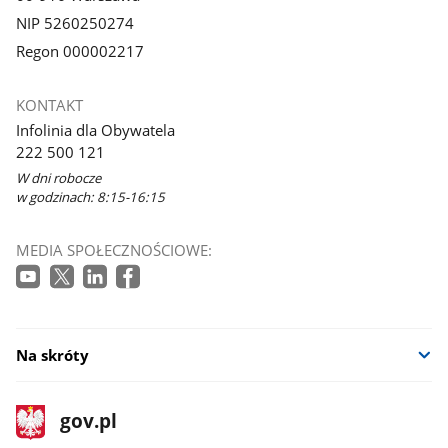
NIP 5260250274
Regon 000002217
KONTAKT
Infolinia dla Obywatela
222 500 121
W dni robocze
w godzinach: 8:15-16:15
MEDIA SPOŁECZNOŚCIOWE:
Na skróty
stopka
Strona
gov.pl
gov.pl
główna