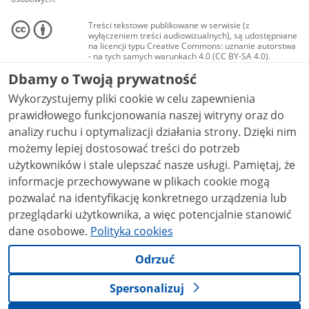
Treści tekstowe publikowane w serwisie (z
wyłączeniem treści audiowizualnych), są udostępniane
na licencji typu Creative Commons: uznanie autorstwa
- na tych samych warunkach 4.0 (CC BY-SA 4.0).
Materiały audiowizualne, w tym zdjęcia, materiały
Dbamy o Twoją prywatność
audio i wideo, są udostępniane na licencji typu
Creative Commons: uznanie autorstwa użycie
Wykorzystujemy pliki cookie w celu zapewnienia
niekomercyjne - bez utworów zależnych 4.0 (CC BY-
NC-ND 4.0), o ile nie jest to stwierdzone inaczej.
prawidłowego funkcjonowania naszej witryny oraz do
analizy ruchu i optymalizacji działania strony. Dzięki nim
możemy lepiej dostosować treści do potrzeb
użytkowników i stale ulepszać nasze usługi. Pamiętaj, że
informacje przechowywane w plikach cookie mogą
pozwalać na identyfikację konkretnego urządzenia lub
przeglądarki użytkownika, a więc potencjalnie stanowić
dane osobowe.
Polityka cookies
Odrzuć
Spersonalizuj