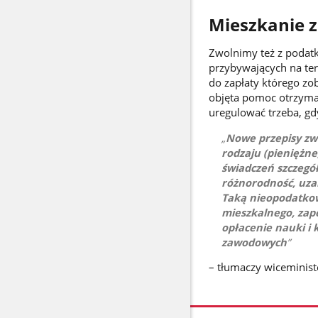
Mieszkanie z
Zwolnimy też z podat
przybywających na ter
do zapłaty którego zo
objęta pomoc otrzyma
uregulować trzeba, gd
Nowe przepisy zwo
rodzaju (pieniężne
świadczeń szczegó
różnorodność, uzal
Taką nieopodatko
mieszkalnego, zape
opłacenie nauki i 
zawodowych
– tłumaczy wiceminist