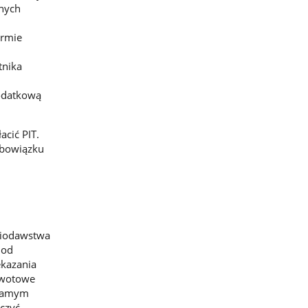
anych
ormie
tnika
podatkową
cić PIT.
obowiązku
rwiodawstwa
 od
ekazania
 kwotowe
 samym
czyć