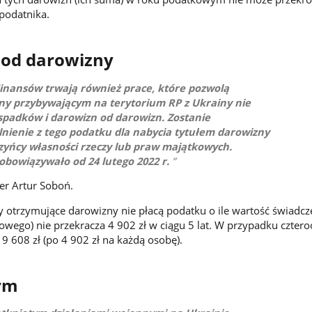
podatnika.
 od darowizny
Finansów trwają również prace, które pozwolą
y przybywającym na terytorium RP z Ukrainy nie
 spadków i darowizn od darowizn. Zostanie
ienie z tego podatku dla nabycia tytułem darowizny
czyńcy własności rzeczy lub praw majątkowych.
obowiązywało od 24 lutego 2022 r.
er Artur Soboń.
by otrzymujące darowizny nie płacą podatku o ile wartość świadcz
zowego) nie przekracza 4 902 zł w ciągu 5 lat. W przypadku czte
19 608 zł (po 4 902 zł na każdą osobę).
irm