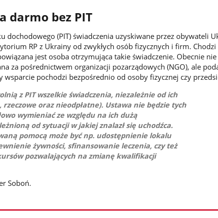
a darmo bez PIT
ku dochodowego (PIT) świadczenia uzyskiwane przez obywateli U
ytorium RP z Ukrainy od zwykłych osób fizycznych i firm. Chodzi
bowiązana jest osoba otrzymująca takie świadczenie. Obecnie nie 
na za pośrednictwem organizacji pozarządowych (NGO), ale pod
y wsparcie pochodzi bezpośrednio od osoby fizycznej czy przedsi
lnią z PIT wszelkie świadczenia, niezależnie od ich
, rzeczowe oraz nieodpłatne). Ustawa nie będzie tych
łowo wymieniać ze względu na ich dużą
eżnioną od sytuacji w jakiej znalazł się uchodźca.
waną pomocą może być np. udostępnienie lokalu
wnienie żywności, sfinansowanie leczenia, czy też
kursów pozwalających na zmianę kwalifikacji
er Soboń.