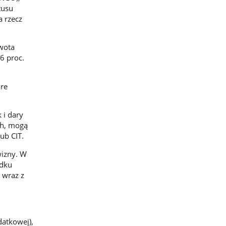
tusu
a rzecz
wota
6 proc.
óre
 i dary
ch, mogą
ub CIT.
wizny. W
adku
 wraz z
datkowej),