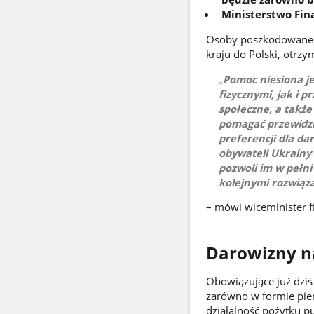
Ministerstwo Fin
Osoby poszkodowane w 
kraju do Polski, otrz
Pomoc niesiona j
fizycznymi, jak i p
społeczne, a także
pomagać przewidzi
preferencji dla d
obywateli Ukrainy 
pozwoli im w pełni
kolejnymi rozwią
– mówi wiceminister 
Darowizny n
Obowiązujące już dziś
zarówno w formie pien
działalność pożytku p