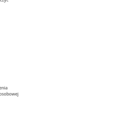
enia
roosobowej