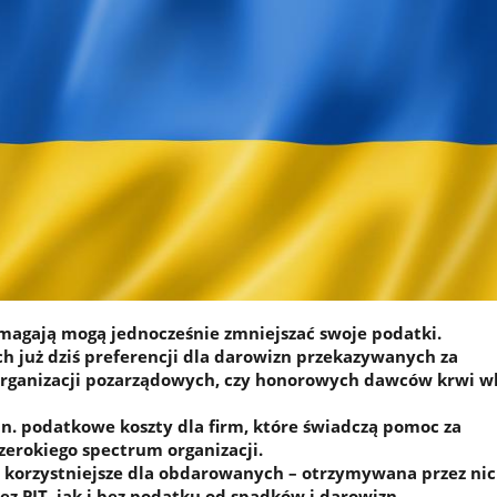
omagają mogą jednocześnie zmniejszać swoje podatki.
h już dziś preferencji dla darowizn przekazywanych za
rganizacji pozarządowych, czy honorowych dawców krwi w
in. podatkowe koszty dla firm, które świadczą pomoc za
erokiego spectrum organizacji.
ż korzystniejsze dla obdarowanych – otrzymywana przez ni
z PIT, jak i bez podatku od spadków i darowizn.