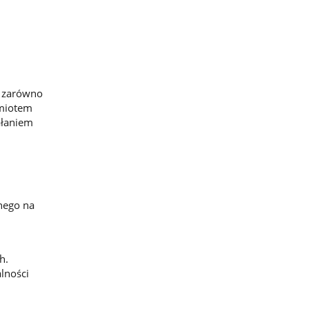
– zarówno
dmiotem
ałaniem
nego na
h.
alności