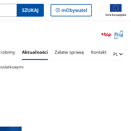
Logowanie
SZUKAJ
mObywatel
do
panelu
Otwórz
okno
z
tłumac
 robimy
Aktualności
Załatw sprawę
Kontakt
Zmień ję
PL
języka
migowe
i podatkowymi