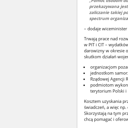
Pomoc osobom dot
przekazywana jest
zaliczanie takiej 
spectrum organiza
– dodaje wiceminister
Trwają prace nad roz
w PIT i CIT – wydatkó
darowizny w okresie o
skutkom działań woje
organizacjom poza
jednostkom samorz
Rządowej Agencji R
podmiotom wykonuj
terytorium Polski i
Kosztem uzyskania pr
świadczeń, a więc np
Skorzystają na tym prz
chcą pomagać i ofero