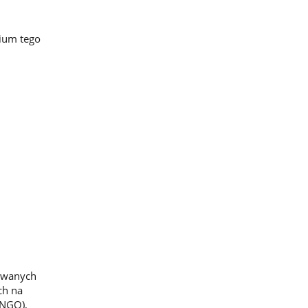
rium tego
zywanych
ch na
(NGO),