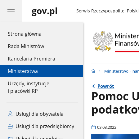
gov.pl
gov.pl
Serwis Rzeczypospolitej Polski
gov.pl
Strona główna
Rada Ministrów
Kancelaria Premiera
Ministerstwa
Ministerstwo Fina
Urzędy, instytucje
Powrót
i placówki RP
Pomoc Uk
podatk
Usługi dla obywatela
Usługi dla przedsiębiorcy
03.03.2022
Usługi dla urzędnika