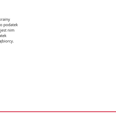
krainy
 o podatek
jest nim
atek
ębiorcy.