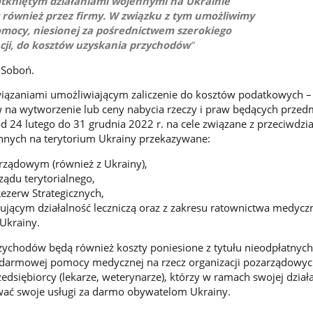
kniętym działaniami wojennymi na Ukrainie
 również przez firmy. W związku z tym umożliwimy
pomocy, niesionej za pośrednictwem szerokiego
cji, do kosztów uzyskania przychodów
 Soboń.
wiązaniami umożliwiającym zaliczenie do kosztów podatkowych 
w na wytworzenie lub ceny nabycia rzeczy i praw będących prze
d 24 lutego do 31 grudnia 2022 r. na cele związane z przeciwdzi
nnych na terytorium Ukrainy przekazywane:
rządowym (również z Ukrainy),
ądu terytorialnego,
ezerw Strategicznych,
ącym działalność leczniczą oraz z zakresu ratownictwa medycz
 Ukrainy.
zychodów będą również koszty poniesione z tytułu nieodpłatnych
. darmowej pomocy medycznej na rzecz organizacji pozarządowyc
edsiębiorcy (lekarze, weterynarze), którzy w ramach swojej dział
wać swoje usługi za darmo obywatelom Ukrainy.