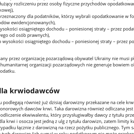
służący rozliczeniu przez osoby fizyczne przychodów opodatkow
kowej),
przeznaczony dla podatników, którzy wybrali opodatkowanie w f
hodów ewidencjonowanych),
wysokości osiągniętego dochodu – poniesionej straty – przez poda
ego od osób prawnych),
o wysokości osiągniętego dochodu – poniesionej straty – przez 
ny przez organizację pozarządową obywatel Ukrainy nie musi pła
 humanitarnej organizacji pozarządowych nie generuje bowiem 
odatku.
 dla krwiodawców
 podlegają również już dzisiaj darowizny przekazane na cele k
honorowych dawców krwi. Taka darowizna również odliczana jest
odliczenie ekwiwalentu, który przysługiwałby dawcy z tytułu prz
dla krwi i osocza jest jedną z ulg z tytułu darowizn, zatem limity
przypadku łącznie z darowizną na rzecz pożytku publicznego. Tym
ch tych darowizn (ich suma) w roku podatkowym nie może przekro