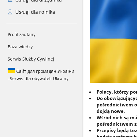
Usługi dla rolnika
Profil zaufany
Baza wiedzy
Serwis Służby Cywilnej
Сайт для громадян України
–
Serwis dla obywateli Ukrainy
Polacy, którzy p
Do obowiązującyc
pośrednictwem o
dojdą nowe.
Wśród nich są m.
pośrednictwem sz
Przepisy będą te
będzie zarówno be