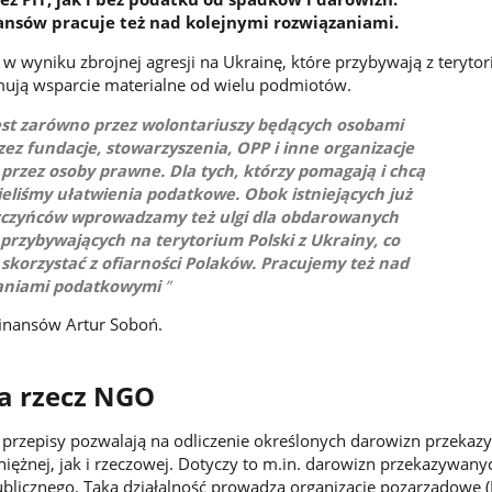
ansów pracuje też nad kolejnymi rozwiązaniami.
wyniku zbrojnej agresji na Ukrainę, które przybywają z teryto
ymują wsparcie materialne od wielu podmiotów.
est zarówno przez wolontariuszy będących osobami
rzez fundacje, stowarzyszenia, OPP i inne organizacje
 przez osoby prawne. Dla tych, którzy pomagają i chcą
eliśmy ułatwienia podatkowe. Obok istniejących już
arczyńców wprowadzamy też ulgi dla obdarowanych
przybywających na terytorium Polski z Ukrainy, co
 skorzystać z ofiarności Polaków. Pracujemy też nad
zaniami podatkowymi
finansów Artur Soboń.
a rzecz NGO
 przepisy pozwalają na odliczenie określonych darowizn przeka
iężnej, jak i rzeczowej. Dotyczy to m.in. darowizn przekazywany
ublicznego. Taką działalność prowadzą organizacje pozarządowe 