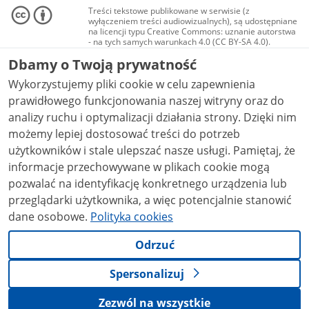
Treści tekstowe publikowane w serwisie (z
wyłączeniem treści audiowizualnych), są udostępniane
na licencji typu Creative Commons: uznanie autorstwa
- na tych samych warunkach 4.0 (CC BY-SA 4.0).
Materiały audiowizualne, w tym zdjęcia, materiały
Dbamy o Twoją prywatność
audio i wideo, są udostępniane na licencji typu
Creative Commons: uznanie autorstwa użycie
Wykorzystujemy pliki cookie w celu zapewnienia
niekomercyjne - bez utworów zależnych 4.0 (CC BY-
NC-ND 4.0), o ile nie jest to stwierdzone inaczej.
prawidłowego funkcjonowania naszej witryny oraz do
analizy ruchu i optymalizacji działania strony. Dzięki nim
możemy lepiej dostosować treści do potrzeb
użytkowników i stale ulepszać nasze usługi. Pamiętaj, że
informacje przechowywane w plikach cookie mogą
pozwalać na identyfikację konkretnego urządzenia lub
przeglądarki użytkownika, a więc potencjalnie stanowić
dane osobowe.
Polityka cookies
Odrzuć
Spersonalizuj
Zezwól na wszystkie