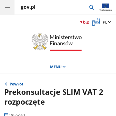
gov.pl
przejdź
do
wyszukiwar
Otwórz
Zmień 
PL
okno
z
tłumaczem
języka
migowego
MENU
Powrót
Prekonsultacje SLIM VAT 2
rozpoczęte
18.02.2021