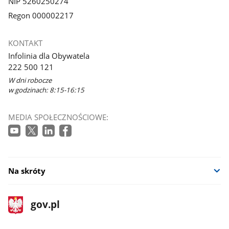
NIP 5260250274
Regon 000002217
KONTAKT
Infolinia dla Obywatela
222 500 121
W dni robocze
w godzinach: 8:15-16:15
MEDIA SPOŁECZNOŚCIOWE:
Na skróty
stopka
Strona
gov.pl
gov.pl
główna