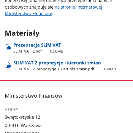
Polityki Regionalnej dotycząca przetwarzania danych
osobowych znajduje się
na stronie internetowej
Ministerstwa Finansów
.
Materiały
Prezentacja SLIM VAT
SLIM​_VAT​_2.pdf
0.50MB
SLIM VAT 2 propozycje i kierunki zmian
SLIM​_VAT​_2​_propozycje​_i​_kierunki​_zmian.pdf
0.68MB
stopka
Ministerstwo Finansów
ADRES
Świętokrzyska 12
00-916 Warszawa