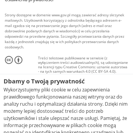
Strony dostępne w domenie www.gov.pl mogą zawierać adresy skrzynek
mailowych. Użytkownik korzystający z odnośnika będącego adresem e-
mail zgadza się na przetwarzanie jego danych (adres e-mail oraz
dobrowolnie podanych danych w wiadomości) w celu przesłania
odpowiedzi na przesłane pytania. Szczegóły przetwarzania danych przez
każdą z jednostek znajdują się w ich politykach przetwarzania danych
osobowych.
Treści tekstowe publikowane w serwisie (z
wyłączeniem treści audiowizualnych), są udostępniane
na licencji typu Creative Commons: uznanie autorstwa
- na tych samych warunkach 4.0 (CC BY-SA 4.0).
Materiały audiowizualne, w tym zdjęcia, materiały
Dbamy o Twoją prywatność
audio i wideo, są udostępniane na licencji typu
Creative Commons: uznanie autorstwa użycie
Wykorzystujemy pliki cookie w celu zapewnienia
niekomercyjne - bez utworów zależnych 4.0 (CC BY-
NC-ND 4.0), o ile nie jest to stwierdzone inaczej.
prawidłowego funkcjonowania naszej witryny oraz do
analizy ruchu i optymalizacji działania strony. Dzięki nim
możemy lepiej dostosować treści do potrzeb
użytkowników i stale ulepszać nasze usługi. Pamiętaj, że
informacje przechowywane w plikach cookie mogą
pozwalać na identyfikację konkretnego urządzenia lub