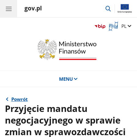
gov.pl
przejdź
do
wyszukiwar
Otwórz
Zmień 
PL
okno
z
tłumaczem
języka
migowego
MENU
Powrót
Przyjęcie mandatu
negocjacyjnego w sprawie
zmian w sprawozdawczości