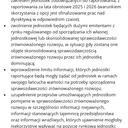
zakresem jednostek zobowiązanych do raportowania, z
raportowania za lata obrotowe 2025 i 2026 (warunkiem
skorzystania z opcji jest sfinalizowanie prac nad
dyrektywą w odpowiednim czasie);
zwolnienie jednostek będących dużymi emitentami z
rynku regulowanego od sporządzania ich własnej
jednostkowej lub skonsolidowanej sprawozdawczości
zrównoważonego rozwoju, w sytuacji gdy zostaną one
objęte skonsolidowaną sprawozdawczością
zrównoważonego rozwoju przez ich jednostkę
dominującą;
wprowadzenie limitu informacji, których jednostki
raportujące będą mogły żądać od jednostek w ramach
swojego łańcucha wartości na potrzeby sporządzenia
sprawozdawczości zrównoważonego rozwoju;
uzupełnienie przepisów umożliwiających jednostkom
pomijanie w sprawozdawczości zrównoważonego
rozwoju w szczególności informacji niejawnych,
informacji stanowiących tajemnicę przedsiębiorstwa
oraz informacji wrażliwych, których ujawnienie mogłoby
niekorzystnie wpływać na pozycję rynkową jednostki;