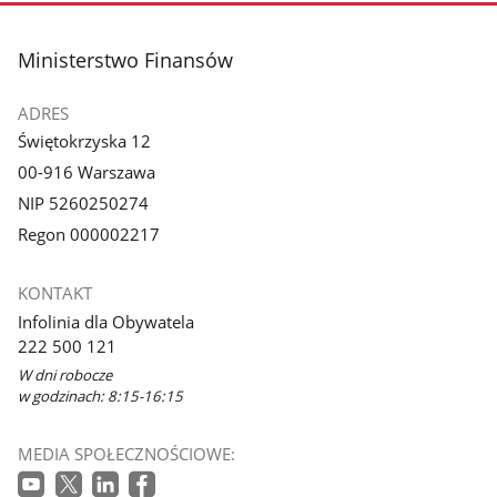
stopka
Ministerstwo Finansów
ADRES
Świętokrzyska 12
00-916 Warszawa
NIP 5260250274
Regon 000002217
KONTAKT
Infolinia dla Obywatela
222 500 121
W dni robocze
w godzinach: 8:15-16:15
MEDIA SPOŁECZNOŚCIOWE: