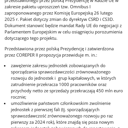
przedstawionego przez polską Prezydencję w Radzie UE w
zakresie pakietu uproszczeń tzw. Omnibus I
zaproponowanego przez Komisję Europejską 26 lutego
2025 r. Pakiet dotyczy zmian do dyrektyw CSRD i CS3D.
Dokument stanowić będzie mandat Rady UE do negocjacji z
Parlamentem Europejskim w celu osiągnięciu porozumienia
dotyczącego tego projektu.
Przedstawiona przez polską Prezydencję i zatwierdzona
przez COREPER II propozycja przewiduje m. in.:
zawężenie zakresu jednostek zobowiązanych do
sporządzania sprawozdawczości zrównoważonego
rozwoju do jednostek i grup kapitałowych, w których
zatrudnienie przekracza 1000 pracowników oraz
przychody netto ze sprzedaży przekraczają 450 mln euro
rocznie;
umożliwienie państwom członkowskim zwolnienie
jednostek z pierwszej fali (tj. sporządzających
sprawozdawczość zrównoważonego rozwoju po raz
pierwszy za 2024 rok), które znajdą się poza nowym