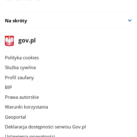
Na skróty
stopka
Strona
gov.pl
gov.pl
główna
gov.pl
Polityka cookies
Służba cywilna
Profil zaufany
BIP
Prawa autorskie
Warunki korzystania
Geoportal
Deklaracja dostępności serwisu Gov.pl
Ustawienia prywatności