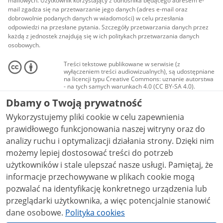
mailowych. Użytkownik korzystający z odnośnika będącego adresem e-
mail zgadza się na przetwarzanie jego danych (adres e-mail oraz
dobrowolnie podanych danych w wiadomości) w celu przesłania
odpowiedzi na przesłane pytania. Szczegóły przetwarzania danych przez
każdą z jednostek znajdują się w ich politykach przetwarzania danych
osobowych.
Treści tekstowe publikowane w serwisie (z
wyłączeniem treści audiowizualnych), są udostępniane
na licencji typu Creative Commons: uznanie autorstwa
- na tych samych warunkach 4.0 (CC BY-SA 4.0).
Materiały audiowizualne, w tym zdjęcia, materiały
Dbamy o Twoją prywatność
audio i wideo, są udostępniane na licencji typu
Creative Commons: uznanie autorstwa użycie
Wykorzystujemy pliki cookie w celu zapewnienia
niekomercyjne - bez utworów zależnych 4.0 (CC BY-
NC-ND 4.0), o ile nie jest to stwierdzone inaczej.
prawidłowego funkcjonowania naszej witryny oraz do
analizy ruchu i optymalizacji działania strony. Dzięki nim
możemy lepiej dostosować treści do potrzeb
użytkowników i stale ulepszać nasze usługi. Pamiętaj, że
informacje przechowywane w plikach cookie mogą
pozwalać na identyfikację konkretnego urządzenia lub
przeglądarki użytkownika, a więc potencjalnie stanowić
dane osobowe.
Polityka cookies