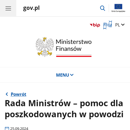
gov.pl
przejdź
do
wyszukiwar
Otwórz
Zmień 
PL
okno
z
tłumaczem
języka
migowego
MENU
Powrót
Rada Ministrów – pomoc dla
poszkodowanych w powodzi
25.09.2024