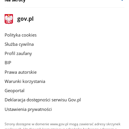
stopka
Strona
gov.pl
gov.pl
główna
gov.pl
Polityka cookies
Służba cywilna
Profil zaufany
BIP
Prawa autorskie
Warunki korzystania
Geoportal
Deklaracja dostępności serwisu Gov.pl
Ustawienia prywatności
Strony dostępne w domenie www.gov.pl mogą zawierać adresy skrzynek