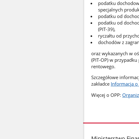
podatku dochodowe
specjalnych produk
podatku od dochod
podatku od dochod
(PIT-39),
ryczałtu od przych
dochodów z zagrani
oraz wykazanych w oś
(PIT-OP) w przypadku
rentowego.
Szczegółowe informacj
zakładce
Informacja o
Więcej o OPP:
Organiz
stopka
Ministerstwo Fin