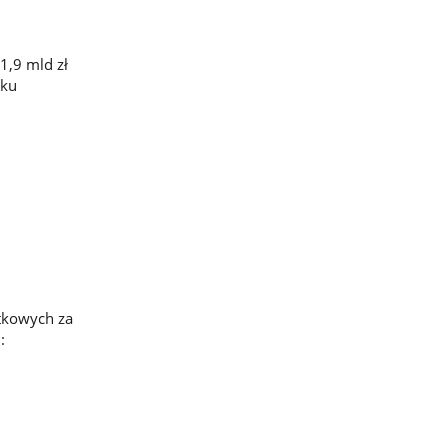
1,9 mld zł
tku
tkowych za
: