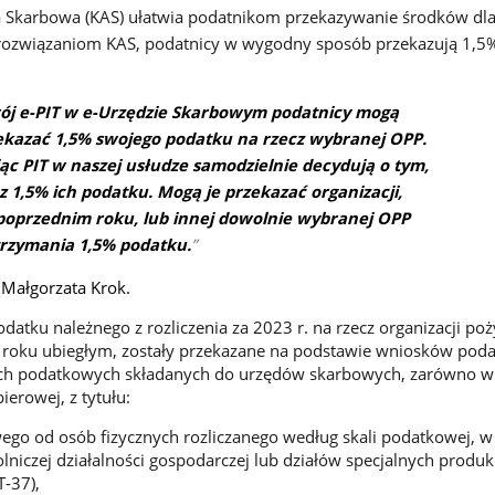
a Skarbowa (KAS) ułatwia podatnikom przekazywanie środków dl
ozwiązaniom KAS, podatnicy w wygodny sposób przekazują 1,5
wój e-PIT w e-Urzędzie Skarbowym podatnicy mogą
zekazać 1,5% swojego podatku na rzecz wybranej OPP.
jąc PIT w naszej usłudze samodzielnie decydują o tym,
 z 1,5% ich podatku. Mogą je przekazać organizacji,
 poprzednim roku, lub innej dowolnie wybranej OPP
rzymania 1,5% podatku.
 Małgorzata Krok.
odatku należnego z rozliczenia za 2023 r. na rzecz organizacji po
w roku ubiegłym, zostały przekazane na podstawie wniosków pod
ch podatkowych składanych do urzędów skarbowych, zarówno w
pierowej, z tytułu:
go od osób fizycznych rozliczanego według skali podatkowej, w
niczej działalności gospodarczej lub działów specjalnych produkc
T-37),