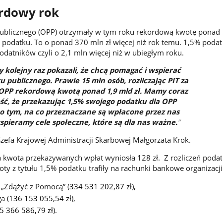
ordowy rok
publicznego (OPP) otrzymały w tym roku rekordową kwotę ponad 
% podatku. To o ponad 370 mln zł więcej niż rok temu. 1,5% poda
odatników czyli o 2,1 mln więcej niż w ubiegłym roku.
 kolejny raz pokazali, że chcą pomagać i wspierać
u publicznego. Prawie 15 mln osób, rozliczając PIT za
 OPP rekordową kwotą ponad 1,9 mld zł. Mamy coraz
ć, że przekazując 1,5% swojego podatku dla OPP
 tym, na co przeznaczane są wpłacone przez nas
wspieramy cele społeczne, które są dla nas ważne.
Szefa Krajowej Administracji Skarbowej Małgorzata Krok.
a kwota przekazywanych wpłat wyniosła 128 zł. Z rozliczeń poda
ty z tytułu 1,5% podatku trafiły na rachunki bankowe organizacji
 „Zdążyć z Pomocą” (
334 531 202,87 zł),
a (
136 153 055,54 zł
),
5 366 586,79 zł
).