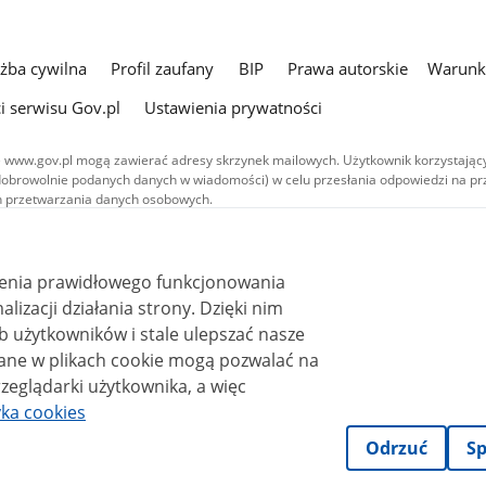
użba cywilna
Profil zaufany
BIP
Prawa autorskie
Warunki
i serwisu Gov.pl
Ustawienia prywatności
 www.gov.pl mogą zawierać adresy skrzynek mailowych. Użytkownik korzystający
dobrowolnie podanych danych w wiadomości) w celu przesłania odpowiedzi na prz
ach przetwarzania danych osobowych.
we publikowane w serwisie (z wyłączeniem treści audiowizualnych), są
 na licencji typu Creative Commons: uznanie autorstwa - na tych samych
 (CC BY-SA 4.0). Materiały audiowizualne, w tym zdjęcia, materiały audio i wideo
ienia prawidłowego funkcjonowania
ane na licencji typu Creative Commons: uznanie autorstwa użycie niekomercyjne 
ależnych 4.0 (CC BY-NC-ND 4.0), o ile nie jest to stwierdzone inaczej.
i działania strony. Dzięki nim
 użytkowników i stale ulepszać nasze
zeglądarki użytkownika, a więc
yka cookies
Odrzuć
Sp