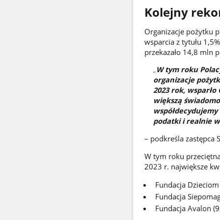
Kolejny rek
Organizacje pożytku 
wsparcia z tytułu 1,5
przekazało 14,8 mln p
W tym roku Polacy
organizacje pożytk
2023 rok, wsparło
większą świadomoś
współdecydujemy o
podatki i realnie 
– podkreśla zastępca 
W tym roku przeciętn
2023 r. największe kwo
Fundacja Dzieciom
Fundacja Siepomag
Fundacja Avalon (
9