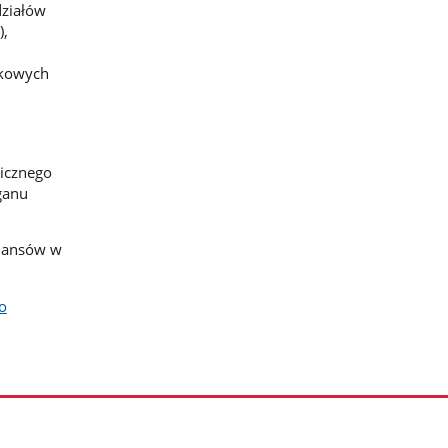
działów
),
tkowych
licznego
ganu
inansów w
o