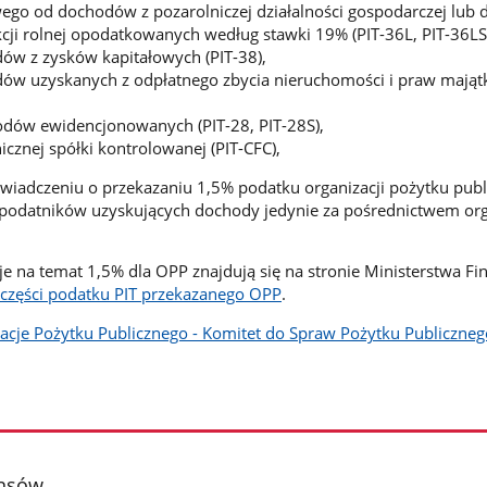
go od dochodów z pozarolniczej działalności gospodarczej lub 
cji rolnej opodatkowanych według stawki 19% (PIT-36L, PIT-36LS
ów z zysków kapitałowych (PIT-38),
ów uzyskanych z odpłatnego zbycia nieruchomości i praw mają
odów ewidencjonowanych (PIT-28, PIT-28S),
cznej spółki kontrolowanej (PIT-CFC),
wiadczeniu o przekazaniu 1,5% podatku organizacji pożytku pub
 podatników uzyskujących dochody jedynie za pośrednictwem or
e na temat 1,5% dla OPP znajdują się na stronie Ministerstwa F
 części podatku PIT przekazanego OPP
.
acje Pożytku Publicznego - Komitet do Spraw Pożytku Publiczneg
ansów