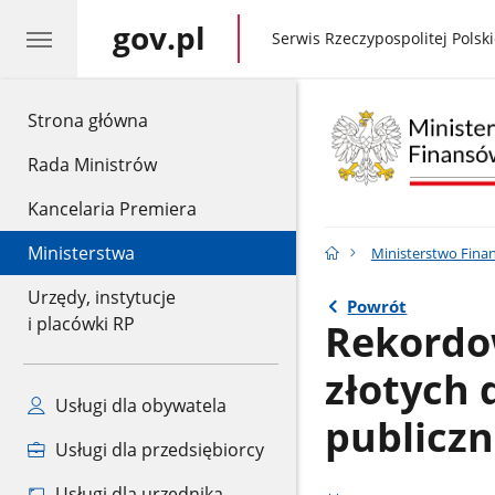
gov.pl
gov.pl
Serwis Rzeczypospolitej Polski
gov.pl
Strona główna
Rada Ministrów
Kancelaria Premiera
Ministerstwa
Ministerstwo Fina
Urzędy, instytucje
Powrót
i placówki RP
Rekordo
złotych 
Usługi dla obywatela
publicz
Usługi dla przedsiębiorcy
Usługi dla urzędnika