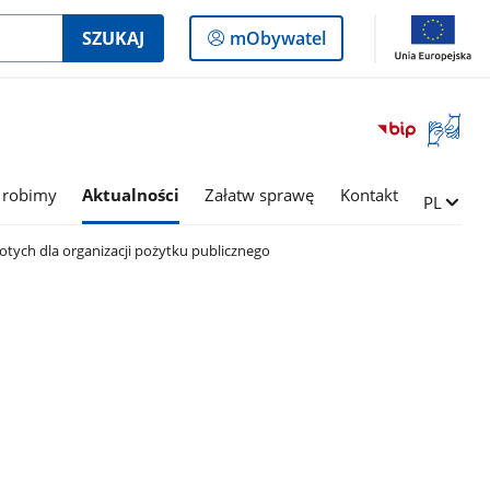
Logowanie
SZUKAJ
mObywatel
do
panelu
Otwórz
okno
z
tłumac
 robimy
Aktualności
Załatw sprawę
Kontakt
Zmień ję
PL
języka
migowe
otych dla organizacji pożytku publicznego