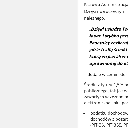
Krajowa Administracj
Dzięki nowoczesnym r
należnego.
Dzięki usłudze T
łatwo i szybko pr
Podatnicy rozlicza
gdzie trafią środki
którą wspierali w
uprawnionej do ot
– dodaje wiceminister
Środki z tytułu 1,5% p
publicznego, tak jak 
zawartych w zeznania
elektronicznej jak i pa
podatku dochodowe
dochodów z pozarol
(PIT-36, PIT-36S, PI