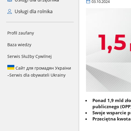
03.10.2024
Usługi dla rolnika
Profil zaufany
Baza wiedzy
Serwis Służby Cywilnej
Сайт для громадян України
–
Serwis dla obywateli Ukrainy
Ponad 1,9 mld zło
publicznego (OPP)
Swoje wsparcie p
Przeciętna kwota