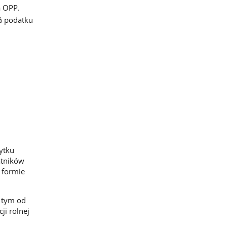
a OPP.
% podatku
żytku
atników
 formie
 tym od
ji rolnej