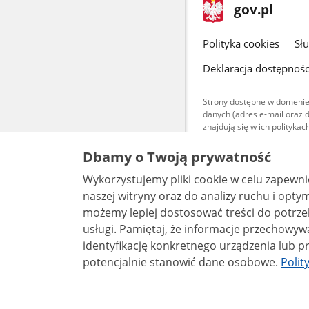
stopka
Strona
gov.pl
gov.pl
główna
gov.pl
Polityka cookies
Sł
Deklaracja dostępnośc
Strony dostępne w domenie
danych (adres e-mail oraz 
znajdują się w ich polityk
Treści teksto
Dbamy o Twoją prywatność
udostępniane
warunkach 4.0
Wykorzystujemy pliki cookie w celu zapewn
są udostępni
bez utworów z
naszej witryny oraz do analizy ruchu i optymalizacj
możemy lepiej dostosować treści do potrzeb
usługi. Pamiętaj, że informacje przechowywane w plikach cookie mogą pozwalać na
identyfikację konkretnego urządzenia lub pr
potencjalnie stanowić dane osobowe.
Polit