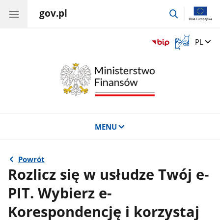
gov.pl
przejdź
do
wyszukiwar
Otwórz
Zmień 
PL
okno
z
tłumaczem
języka
migowego
MENU
Powrót
Rozlicz się w usłudze Twój e-
PIT. Wybierz e-
Korespondencję i korzystaj