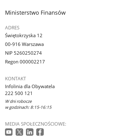
stopka
Ministerstwo Finansów
ADRES
Świętokrzyska 12
00-916 Warszawa
NIP 5260250274
Regon 000002217
KONTAKT
Infolinia dla Obywatela
222 500 121
W dni robocze
w godzinach: 8:15-16:15
MEDIA SPOŁECZNOŚCIOWE: