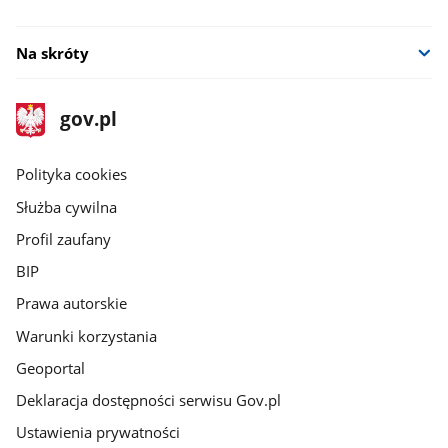
Na skróty
stopka
Strona
gov.pl
gov.pl
główna
gov.pl
Polityka cookies
Służba cywilna
Profil zaufany
BIP
Prawa autorskie
Warunki korzystania
Geoportal
Deklaracja dostępności serwisu Gov.pl
Ustawienia prywatności