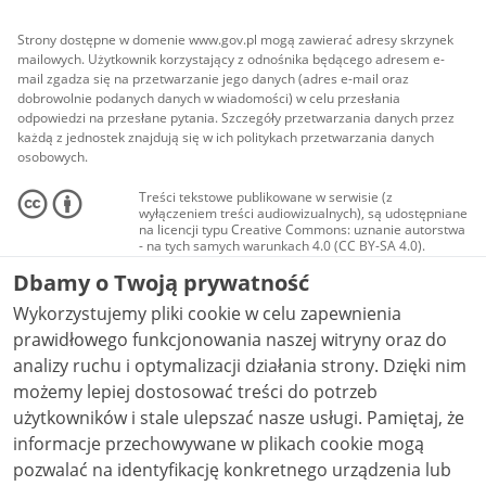
Strony dostępne w domenie www.gov.pl mogą zawierać adresy skrzynek
mailowych. Użytkownik korzystający z odnośnika będącego adresem e-
mail zgadza się na przetwarzanie jego danych (adres e-mail oraz
dobrowolnie podanych danych w wiadomości) w celu przesłania
odpowiedzi na przesłane pytania. Szczegóły przetwarzania danych przez
każdą z jednostek znajdują się w ich politykach przetwarzania danych
osobowych.
Treści tekstowe publikowane w serwisie (z
wyłączeniem treści audiowizualnych), są udostępniane
na licencji typu Creative Commons: uznanie autorstwa
- na tych samych warunkach 4.0 (CC BY-SA 4.0).
Materiały audiowizualne, w tym zdjęcia, materiały
Dbamy o Twoją prywatność
audio i wideo, są udostępniane na licencji typu
Creative Commons: uznanie autorstwa użycie
Wykorzystujemy pliki cookie w celu zapewnienia
niekomercyjne - bez utworów zależnych 4.0 (CC BY-
NC-ND 4.0), o ile nie jest to stwierdzone inaczej.
prawidłowego funkcjonowania naszej witryny oraz do
analizy ruchu i optymalizacji działania strony. Dzięki nim
możemy lepiej dostosować treści do potrzeb
użytkowników i stale ulepszać nasze usługi. Pamiętaj, że
informacje przechowywane w plikach cookie mogą
pozwalać na identyfikację konkretnego urządzenia lub