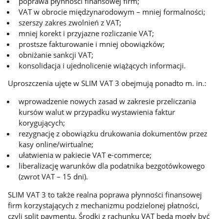
poprawa płynności finansowej firm;
VAT w obrocie międzynarodowym – mniej formalności;
szerszy zakres zwolnień z VAT;
mniej korekt i przyjazne rozliczanie VAT;
prostsze fakturowanie i mniej obowiązków;
obniżanie sankcji VAT;
konsolidacja i ujednolicenie wiążących informacji.
Uproszczenia ujęte w SLIM VAT 3 obejmują ponadto m. in.:
wprowadzenie nowych zasad w zakresie przeliczania
kursów walut w przypadku wystawienia faktur
korygujących;
rezygnację z obowiązku drukowania dokumentów przez
kasy online/wirtualne;
ułatwienia w pakiecie VAT e-commerce;
liberalizację warunków dla podatnika bezgotówkowego
(zwrot VAT – 15 dni).
SLIM VAT 3 to także realna poprawa płynności finansowej
firm korzystających z mechanizmu podzielonej płatności,
czyli split paymentu. Środki z rachunku VAT będą mogły być