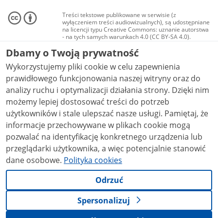
Treści tekstowe publikowane w serwisie (z
wyłączeniem treści audiowizualnych), są udostępniane
na licencji typu Creative Commons: uznanie autorstwa
- na tych samych warunkach 4.0 (CC BY-SA 4.0).
Materiały audiowizualne, w tym zdjęcia, materiały
Dbamy o Twoją prywatność
audio i wideo, są udostępniane na licencji typu
Creative Commons: uznanie autorstwa użycie
Wykorzystujemy pliki cookie w celu zapewnienia
niekomercyjne - bez utworów zależnych 4.0 (CC BY-
NC-ND 4.0), o ile nie jest to stwierdzone inaczej.
prawidłowego funkcjonowania naszej witryny oraz do
analizy ruchu i optymalizacji działania strony. Dzięki nim
możemy lepiej dostosować treści do potrzeb
użytkowników i stale ulepszać nasze usługi. Pamiętaj, że
informacje przechowywane w plikach cookie mogą
pozwalać na identyfikację konkretnego urządzenia lub
przeglądarki użytkownika, a więc potencjalnie stanowić
dane osobowe.
Polityka cookies
Odrzuć
Spersonalizuj