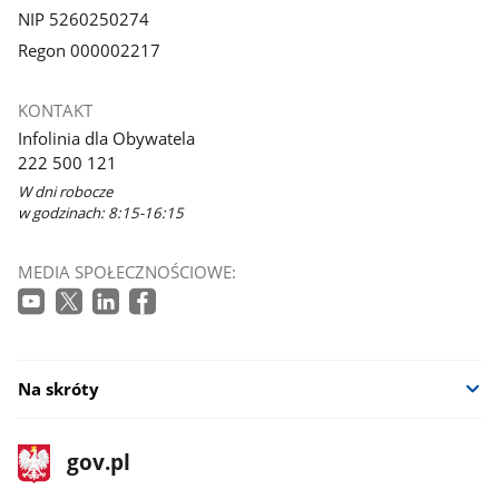
NIP 5260250274
Regon 000002217
KONTAKT
Infolinia dla Obywatela
222 500 121
W dni robocze
w godzinach: 8:15-16:15
MEDIA SPOŁECZNOŚCIOWE:
Na skróty
stopka
Strona
gov.pl
gov.pl
główna