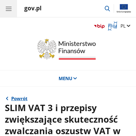
gov.pl
przejdź
do
wyszukiwar
Otwórz
Zmień 
PL
okno
z
tłumaczem
języka
migowego
MENU
Powrót
SLIM VAT 3 i przepisy
zwiększające skuteczność
zwalczania oszustw VAT w