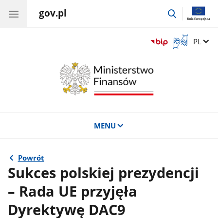
gov.pl
przejdź
do
wyszukiwar
Otwórz
Zmień 
PL
okno
z
tłumaczem
języka
migowego
MENU
Powrót
Sukces polskiej prezydencji
– Rada UE przyjęła
Dyrektywę DAC9