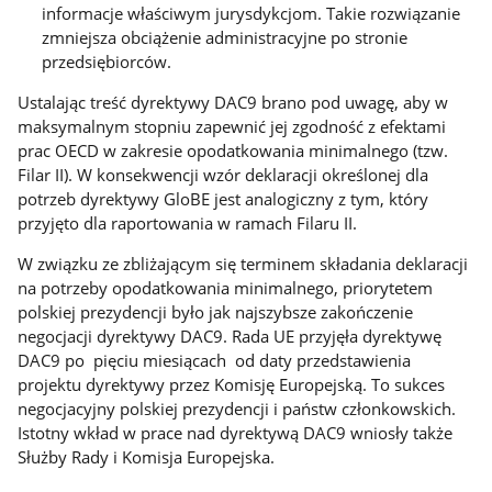
informacje właściwym jurysdykcjom. Takie rozwiązanie
zmniejsza obciążenie administracyjne po stronie
przedsiębiorców.
Ustalając treść dyrektywy DAC9 brano pod uwagę, aby w
maksymalnym stopniu zapewnić jej zgodność z efektami
prac OECD w zakresie opodatkowania minimalnego (tzw.
Filar II). W konsekwencji wzór deklaracji określonej dla
potrzeb dyrektywy GloBE jest analogiczny z tym, który
przyjęto dla raportowania w ramach Filaru II.
W związku ze zbliżającym się terminem składania deklaracji
na potrzeby opodatkowania minimalnego, priorytetem
polskiej prezydencji było jak najszybsze zakończenie
negocjacji dyrektywy DAC9. Rada UE przyjęła dyrektywę
DAC9 po pięciu miesiącach od daty przedstawienia
projektu dyrektywy przez Komisję Europejską. To sukces
negocjacyjny polskiej prezydencji i państw członkowskich.
Istotny wkład w prace nad dyrektywą DAC9 wniosły także
Służby Rady i Komisja Europejska.