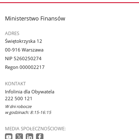
stopka
Ministerstwo Finansów
ADRES
Świętokrzyska 12
00-916 Warszawa
NIP 5260250274
Regon 000002217
KONTAKT
Infolinia dla Obywatela
222 500 121
W dni robocze
w godzinach: 8:15-16:15
MEDIA SPOŁECZNOŚCIOWE: