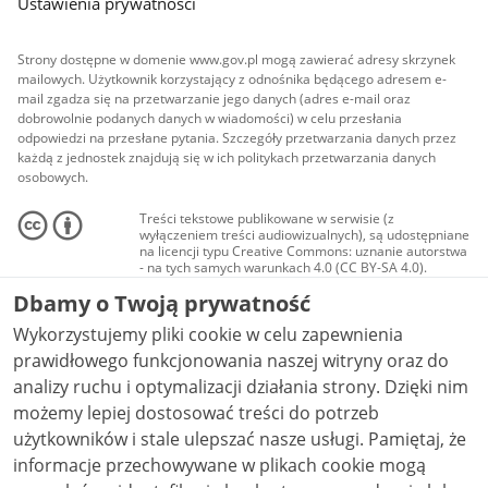
Ustawienia prywatności
Strony dostępne w domenie www.gov.pl mogą zawierać adresy skrzynek
mailowych. Użytkownik korzystający z odnośnika będącego adresem e-
mail zgadza się na przetwarzanie jego danych (adres e-mail oraz
dobrowolnie podanych danych w wiadomości) w celu przesłania
odpowiedzi na przesłane pytania. Szczegóły przetwarzania danych przez
każdą z jednostek znajdują się w ich politykach przetwarzania danych
osobowych.
Treści tekstowe publikowane w serwisie (z
wyłączeniem treści audiowizualnych), są udostępniane
na licencji typu Creative Commons: uznanie autorstwa
- na tych samych warunkach 4.0 (CC BY-SA 4.0).
Materiały audiowizualne, w tym zdjęcia, materiały
Dbamy o Twoją prywatność
audio i wideo, są udostępniane na licencji typu
Creative Commons: uznanie autorstwa użycie
Wykorzystujemy pliki cookie w celu zapewnienia
niekomercyjne - bez utworów zależnych 4.0 (CC BY-
NC-ND 4.0), o ile nie jest to stwierdzone inaczej.
prawidłowego funkcjonowania naszej witryny oraz do
analizy ruchu i optymalizacji działania strony. Dzięki nim
możemy lepiej dostosować treści do potrzeb
użytkowników i stale ulepszać nasze usługi. Pamiętaj, że
informacje przechowywane w plikach cookie mogą