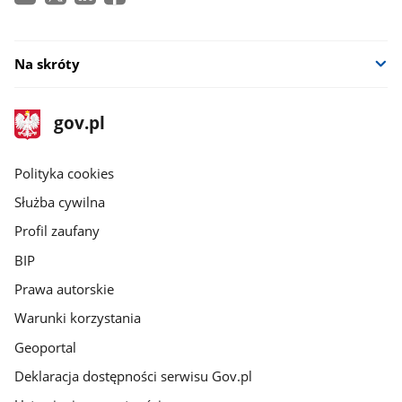
Na skróty
stopka
Strona
gov.pl
gov.pl
główna
gov.pl
Polityka cookies
Służba cywilna
Profil zaufany
BIP
Prawa autorskie
Warunki korzystania
Geoportal
Deklaracja dostępności serwisu Gov.pl