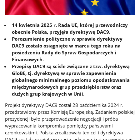
14 kwietnia 2025 r. Rada UE, której przewodniczy
obecnie Polska, przyjęła dyrektywę DAC9.
Porozumienie polityczne w sprawie dyrektywy
DAC9 zostało osiągnięte w marcu tego roku na
posiedzeniu Rady do Spraw Gospodarczych i
Finansowych.
Przepisy DAC9 są ściśle związane z tzw. dyrektywą
GloBE, tj. dyrektywą w sprawie zapewnienia
globalnego minimalnego poziomu opodatkowania
międzynarodowych grup przedsiębiorstw oraz
dużych grup krajowych w Unii
.
Projekt dyrektywy DAC9 został 28 października 2024 r.
przedstawiony przez Komisję Europejską. Zadaniem polskiej
prezydencji było przeprowadzenie negocjacji i próba
wypracowania kompromisu pomiędzy państwami
członkowskimi. Polska zrealizowała ten cel i dyrektywa
DAC9 została przyjęta w czasie, gdy nasz kraj przewodniczy