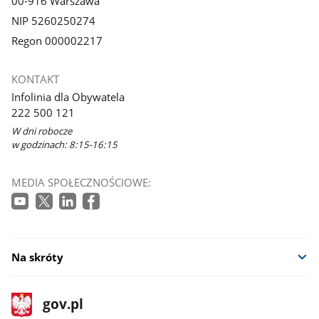
00-916 Warszawa
NIP 5260250274
Regon 000002217
KONTAKT
Infolinia dla Obywatela
222 500 121
W dni robocze
w godzinach: 8:15-16:15
MEDIA SPOŁECZNOŚCIOWE:
Na skróty
stopka
Strona
gov.pl
gov.pl