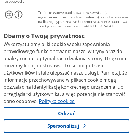
osobowych.
Treści tekstowe publikowane w serwisie (z
wyłączeniem treści audiowizualnych), są udostępniane
na licencji typu Creative Commons: uznanie autorstwa
- na tych samych warunkach 4.0 (CC BY-SA 4.0).
Materiały audiowizualne, w tym zdjęcia, materiały
Dbamy o Twoją prywatność
audio i wideo, są udostępniane na licencji typu
Creative Commons: uznanie autorstwa użycie
Wykorzystujemy pliki cookie w celu zapewnienia
niekomercyjne - bez utworów zależnych 4.0 (CC BY-
NC-ND 4.0), o ile nie jest to stwierdzone inaczej.
prawidłowego funkcjonowania naszej witryny oraz do
analizy ruchu i optymalizacji działania strony. Dzięki nim
możemy lepiej dostosować treści do potrzeb
użytkowników i stale ulepszać nasze usługi. Pamiętaj, że
informacje przechowywane w plikach cookie mogą
pozwalać na identyfikację konkretnego urządzenia lub
przeglądarki użytkownika, a więc potencjalnie stanowić
dane osobowe.
Polityka cookies
Odrzuć
Spersonalizuj