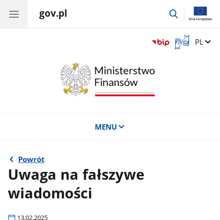
gov.pl
przejdź
do
wyszukiwar
Otwórz
Zmień 
PL
okno
z
tłumaczem
języka
migowego
MENU
Powrót
Uwaga na fałszywe
wiadomości
13.02.2025