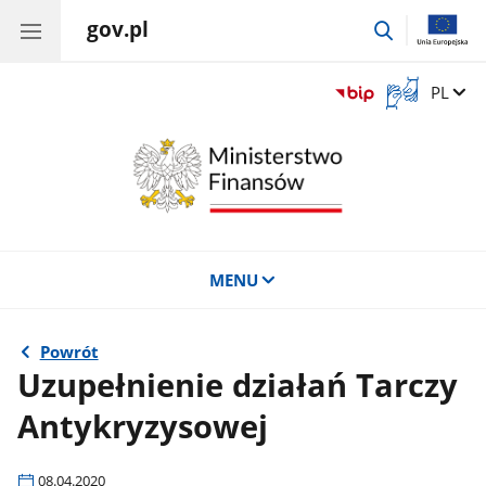
gov.pl
przejdź
do
wyszukiwar
Otwórz
Zmień 
PL
okno
z
tłumaczem
języka
migowego
MENU
Powrót
Uzupełnienie działań Tarczy
Antykryzysowej
08.04.2020