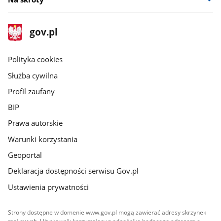
stopka
Strona
gov.pl
gov.pl
główna
gov.pl
Polityka cookies
Służba cywilna
Profil zaufany
BIP
Prawa autorskie
Warunki korzystania
Geoportal
Deklaracja dostępności serwisu Gov.pl
Ustawienia prywatności
Strony dostępne w domenie www.gov.pl mogą zawierać adresy skrzynek