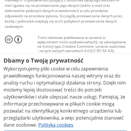
mailowych. Użytkownik korzystający z odnośnika będącego adresem e-
mail zgadza się na przetwarzanie jego danych (adres e-mail oraz
dobrowolnie podanych danych w wiadomości) w celu przesłania
odpowiedzi na przesłane pytania. Szczegóły przetwarzania danych przez
każdą z jednostek znajdują się w ich politykach przetwarzania danych
osobowych.
Treści tekstowe publikowane w serwisie (z
wyłączeniem treści audiowizualnych), są udostępniane
na licencji typu Creative Commons: uznanie autorstwa
- na tych samych warunkach 4.0 (CC BY-SA 4.0).
Materiały audiowizualne, w tym zdjęcia, materiały
Dbamy o Twoją prywatność
audio i wideo, są udostępniane na licencji typu
Creative Commons: uznanie autorstwa użycie
Wykorzystujemy pliki cookie w celu zapewnienia
niekomercyjne - bez utworów zależnych 4.0 (CC BY-
NC-ND 4.0), o ile nie jest to stwierdzone inaczej.
prawidłowego funkcjonowania naszej witryny oraz do
analizy ruchu i optymalizacji działania strony. Dzięki nim
możemy lepiej dostosować treści do potrzeb
użytkowników i stale ulepszać nasze usługi. Pamiętaj, że
informacje przechowywane w plikach cookie mogą
pozwalać na identyfikację konkretnego urządzenia lub
przeglądarki użytkownika, a więc potencjalnie stanowić
dane osobowe.
Polityka cookies