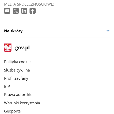
MEDIA SPOŁECZNOŚCIOWE:
Na skróty
stopka
Strona
gov.pl
gov.pl
główna
gov.pl
Polityka cookies
Służba cywilna
Profil zaufany
BIP
Prawa autorskie
Warunki korzystania
Geoportal