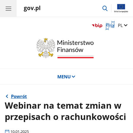
gov.pl
przejdź
do
wyszukiwar
Otwórz
Zmień 
PL
okno
z
tłumaczem
języka
migowego
MENU
Powrót
Webinar na temat zmian w
przepisach o rachunkowości
10.01.2025