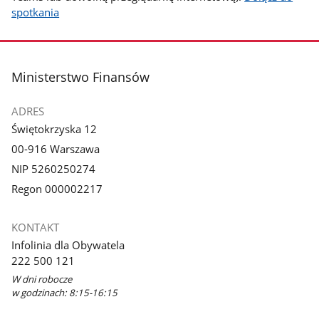
spotkania
stopka
Ministerstwo Finansów
ADRES
Świętokrzyska 12
00-916 Warszawa
NIP 5260250274
Regon 000002217
KONTAKT
Infolinia dla Obywatela
222 500 121
W dni robocze
w godzinach: 8:15-16:15