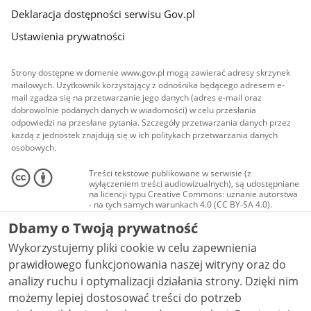
Deklaracja dostępności serwisu Gov.pl
Ustawienia prywatności
Strony dostępne w domenie www.gov.pl mogą zawierać adresy skrzynek
mailowych. Użytkownik korzystający z odnośnika będącego adresem e-
mail zgadza się na przetwarzanie jego danych (adres e-mail oraz
dobrowolnie podanych danych w wiadomości) w celu przesłania
odpowiedzi na przesłane pytania. Szczegóły przetwarzania danych przez
każdą z jednostek znajdują się w ich politykach przetwarzania danych
osobowych.
Treści tekstowe publikowane w serwisie (z
wyłączeniem treści audiowizualnych), są udostępniane
na licencji typu Creative Commons: uznanie autorstwa
- na tych samych warunkach 4.0 (CC BY-SA 4.0).
Materiały audiowizualne, w tym zdjęcia, materiały
Dbamy o Twoją prywatność
audio i wideo, są udostępniane na licencji typu
Creative Commons: uznanie autorstwa użycie
Wykorzystujemy pliki cookie w celu zapewnienia
niekomercyjne - bez utworów zależnych 4.0 (CC BY-
NC-ND 4.0), o ile nie jest to stwierdzone inaczej.
prawidłowego funkcjonowania naszej witryny oraz do
analizy ruchu i optymalizacji działania strony. Dzięki nim
możemy lepiej dostosować treści do potrzeb