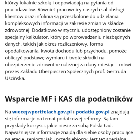
którzy lokalnie szkolą i odpowiadają na pytania od
pracodawców. Również pracownicy naszych sal obsługi
klientów oraz infolinia są przeszkolone do udzielania
kompleksowych informacji w zakresie zmian w składce
zdrowotnej. Dodatkowo w styczniu udostępniony zostanie
specjalny kalkulator, który po wprowadzeniu niezbędnych
danych, takich jak okres rozliczeniowy, forma
opodatkowania, kwota dochodu lub przychodu, pomoże
obliczyć podstawę wymiaru i kwotę składki na
ubezpieczenie zdrowotne należnej za dany miesiąc – mówi
prezes Zakładu Ubezpieczeń Społecznych prof. Gertruda
Uścińska.
Wsparcie MF i KAS dla podatników
Na
wiecejwportfelach.gov.pl
i
podatki.gov.pl
znajdują
się informacje na temat podatkowej reformy. Są tam
przykłady korzyści, jakie niesie za sobą Polski Ład.
Najważniejsze informacje znajdą dla siebie osoby pracujące
na etacie, seniorzy jak i przedsiębiorcy. Jest też specjalna