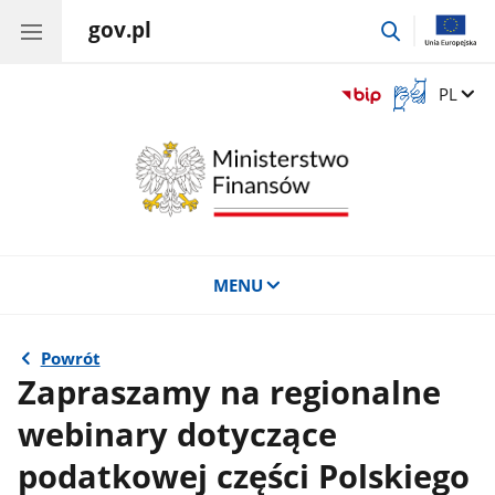
gov.pl
przejdź
do
wyszukiwar
Otwórz
Zmień 
PL
okno
z
tłumaczem
języka
migowego
MENU
Powrót
Zapraszamy na regionalne
webinary dotyczące
podatkowej części Polskiego