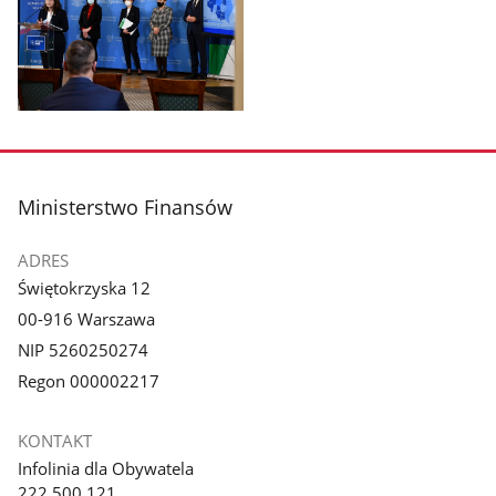
1
2
z
z
galerii.
galerii.
Pokaż
zdjęcie
3
z
stopka
Ministerstwo Finansów
galerii.
ADRES
Świętokrzyska 12
00-916 Warszawa
NIP 5260250274
Regon 000002217
KONTAKT
Infolinia dla Obywatela
222 500 121