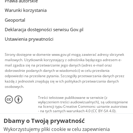
Prawa autorskie
Warunki korzystania
Geoportal
Deklaracja dostępności serwisu Gov.pl
Ustawienia prywatności
Strony dostępne w domenie www.gov.pl mogą zawierać adresy skrzynek
mailowych. Użytkownik korzystający z odnośnika będącego adresem e-
mail zgadza się na przetwarzanie jego danych (adres e-mail oraz
dobrowolnie podanych danych w wiadomości) w celu przesłania
odpowiedzi na przesłane pytania. Szczegóły przetwarzania danych przez
każdą z jednostek znajdują się w ich politykach przetwarzania danych
osobowych.
Treści tekstowe publikowane w serwisie (z
wyłączeniem treści audiowizualnych), są udostępniane
na licencji typu Creative Commons: uznanie autorstwa
- na tych samych warunkach 4.0 (CC BY-SA 4.0).
Materiały audiowizualne, w tym zdjęcia, materiały
Dbamy o Twoją prywatność
audio i wideo, są udostępniane na licencji typu
Creative Commons: uznanie autorstwa użycie
Wykorzystujemy pliki cookie w celu zapewnienia
niekomercyjne - bez utworów zależnych 4.0 (CC BY-