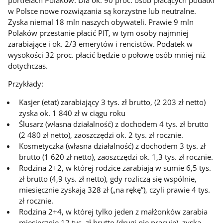
w Polsce nowe rozwiązania są korzystne lub neutralne.
Zyska niemal 18 mln naszych obywateli. Prawie 9 mln
Polaków przestanie płacić PIT, w tym osoby najmniej
zarabiające i ok. 2/3 emerytów i rencistów. Podatek w
wysokości 32 proc. płacić będzie o połowę osób mniej niż
dotychczas.
Przykłady:
Kasjer (etat) zarabiający 3 tys. zł brutto, (2 203 zł netto)
zyska ok. 1 840 zł w ciągu roku
Ślusarz (własna działalność) z dochodem 4 tys. zł brutto
(2 480 zł netto), zaoszczędzi ok. 2 tys. zł rocznie.
Kosmetyczka (własna działalność) z dochodem 3 tys. zł
brutto (1 620 zł netto), zaoszczędzi ok. 1,3 tys. zł rocznie.
Rodzina 2+2, w której rodzice zarabiają w sumie 6,5 tys.
zł brutto (4,9 tys. zł netto), gdy rozliczą się wspólnie,
miesięcznie zyskają 328 zł („na rękę”), czyli prawie 4 tys.
zł rocznie.
Rodzina 2+4, w której tylko jeden z małżonków zarabia
miesięcznie 12 tys. zł brutto (drugi nie pracuje), zyska