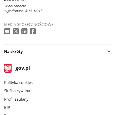
W dni robocze
w godzinach: 8:15-16:15
MEDIA SPOŁECZNOŚCIOWE:
Na skróty
stopka
Strona
gov.pl
gov.pl
główna
gov.pl
Polityka cookies
Służba cywilna
Profil zaufany
BIP