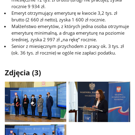
rocznie 9 934 zł.
Emeryt otrzymujący emeryturę w kwocie 3,2 tys. zł
brutto (2 660 zł netto), zyska 1 600 zł rocznie.
Małżeństwo emerytów, z których jedna osoba otrzymuje
emeryturę minimalną, a druga emeryturę na poziomie
średniej, zyska 2 997 zł „na rękę” rocznie.
Senior z miesięcznym przychodem z pracy ok. 3 tys. zł
(ok. 36 tys. zł rocznie) w ogóle nie zapłaci podatku.
Zdjęcia (3)
Pokaż
Pokaż
zdjęcie
zdjęcie