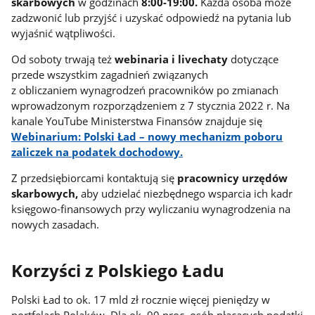
skarbowych
w godzinach
8:00-19:00.
Każda osoba może
zadzwonić lub przyjść i uzyskać odpowiedź na pytania lub
wyjaśnić wątpliwości.
Od soboty trwają też
webinaria i livechaty
dotyczące
przede wszystkim zagadnień związanych
z obliczaniem wynagrodzeń pracowników po zmianach
wprowadzonym rozporządzeniem z 7 stycznia 2022 r. Na
kanale YouTube Ministerstwa Finansów znajduje się
Webinarium: Polski Ład – nowy mechanizm poboru
zaliczek na podatek dochodowy.
Z przedsiębiorcami kontaktują się
pracownicy urzędów
skarbowych,
aby udzielać niezbędnego wsparcia ich kadr
księgowo-finansowych przy wyliczaniu wynagrodzenia na
nowych zasadach.
Korzyści z Polskiego Ładu
Polski Ład to ok. 17 mld zł rocznie więcej pieniędzy w
portfelach Polaków. Dla ok. 90 proc. osób płacących podatki