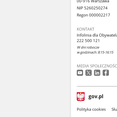
00-916 Warszawa
NIP 5260250274
Regon 000002217
KONTAKT
Infolinia dla Obywatel
222 500 121
W dni robocze
w godzinach: 8:15-16:15
MEDIA SPOŁECZNOŚC
stopka
Strona
gov.pl
gov.pl
główna
gov.pl
Polityka cookies
Sł