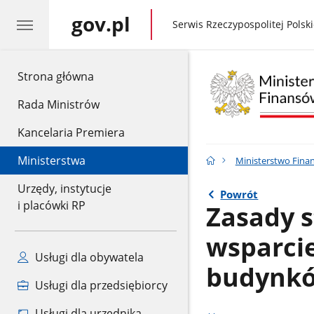
gov.pl
gov.pl
Serwis Rzeczypospolitej Polski
gov.pl
Strona główna
Rada Ministrów
Kancelaria Premiera
Ministerstwa
Ministerstwo Fina
Urzędy, instytucje
Powrót
i placówki RP
Zasady s
wsparci
Usługi dla obywatela
budynkó
Usługi dla przedsiębiorcy
Usługi dla urzędnika