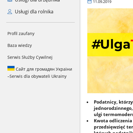
11.09.2019
Usługi dla rolnika
Profil zaufany
Baza wiedzy
Serwis Służby Cywilnej
Сайт для громадян України
–
Serwis dla obywateli Ukrainy
Podatnicy, którz
jednorodzinnego, 
ulgi termomodern
Kwota odliczenia
przedsięwzięć t