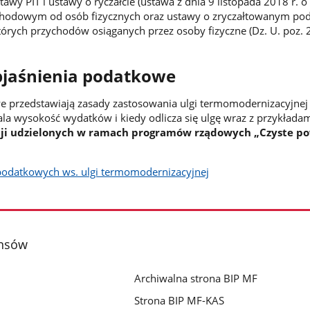
stawy PIT i ustawy o ryczałcie (ustawa z dnia 9 listopada 2018 r. 
hodowym od osób fizycznych oraz ustawy o zryczałtowanym po
ych przychodów osiąganych przez osoby fizyczne (Dz. U. poz. 2
bjaśnienia podatkowe
 przedstawiają zasady zastosowania ulgi termomodernizacyjnej 
tala wysokość wydatków i kiedy odlicza się ulgę wraz z przykładami
acji udzielonych w ramach programów rządowych „Czyste po
podatkowych ws. ulgi termomodernizacyjnej
ansów
Archiwalna strona BIP MF
Strona BIP MF-KAS