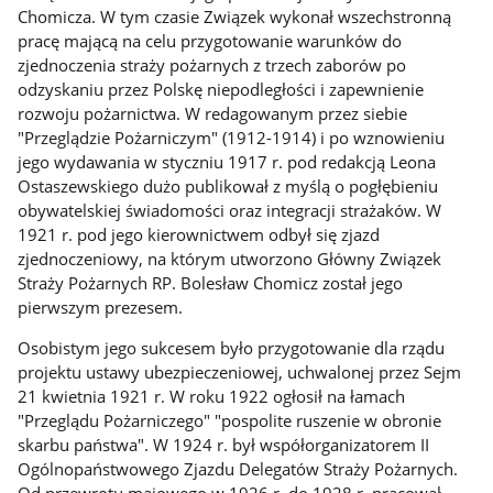
Chomicza. W tym czasie Związek wykonał wszechstronną
pracę mającą na celu przygotowanie warunków do
zjednoczenia straży pożarnych z trzech zaborów po
odzyskaniu przez Polskę niepodległości i zapewnienie
rozwoju pożarnictwa. W redagowanym przez siebie
"Przeglądzie Pożarniczym" (1912-1914) i po wznowieniu
jego wydawania w styczniu 1917 r. pod redakcją Leona
Ostaszewskiego dużo publikował z myślą o pogłębieniu
obywatelskiej świadomości oraz integracji strażaków. W
1921 r. pod jego kierownictwem odbył się zjazd
zjednoczeniowy, na którym utworzono Główny Związek
Straży Pożarnych RP. Bolesław Chomicz został jego
pierwszym prezesem.
Osobistym jego sukcesem było przygotowanie dla rządu
projektu ustawy ubezpieczeniowej, uchwalonej przez Sejm
21 kwietnia 1921 r. W roku 1922 ogłosił na łamach
"Przeglądu Pożarniczego" "pospolite ruszenie w obronie
skarbu państwa". W 1924 r. był współorganizatorem II
Ogólnopaństwowego Zjazdu Delegatów Straży Pożarnych.
Od przewrotu majowego w 1926 r. do 1928 r. pracował