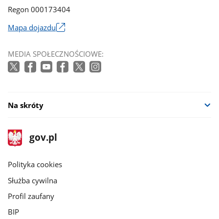
Regon 000173404
Mapa dojazdu
Link
otworzy
MEDIA SPOŁECZNOŚCIOWE:
się
w
nowym
oknie
Na skróty
stopka
Strona
gov.pl
gov.pl
główna
gov.pl
Polityka cookies
Służba cywilna
Profil zaufany
BIP