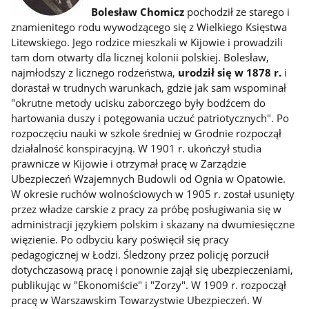
Bolesław Chomicz
pochodził ze starego i
znamienitego rodu wywodzącego się z Wielkiego Księstwa
Litewskiego. Jego rodzice mieszkali w Kijowie i prowadzili
tam dom otwarty dla licznej kolonii polskiej. Bolesław,
najmłodszy z licznego rodzeństwa,
urodził się w 1878 r.
i
dorastał w trudnych warunkach, gdzie jak sam wspominał
"okrutne metody ucisku zaborczego były bodźcem do
hartowania duszy i potęgowania uczuć patriotycznych". Po
rozpoczęciu nauki w szkole średniej w Grodnie rozpoczął
działalność konspiracyjną. W 1901 r. ukończył studia
prawnicze w Kijowie i otrzymał pracę w Zarządzie
Ubezpieczeń Wzajemnych Budowli od Ognia w Opatowie.
W okresie ruchów wolnościowych w 1905 r. został usunięty
przez władze carskie z pracy za próbę posługiwania się w
administracji językiem polskim i skazany na dwumiesięczne
więzienie. Po odbyciu kary poświęcił się pracy
pedagogicznej w Łodzi. Śledzony przez policję porzucił
dotychczasową pracę i ponownie zajął się ubezpieczeniami,
publikując w "Ekonomiście" i "Zorzy". W 1909 r. rozpoczął
pracę w Warszawskim Towarzystwie Ubezpieczeń. W