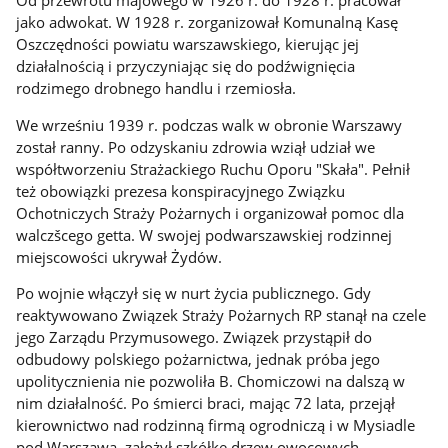
jako adwokat. W 1928 r. zorganizował Komunalną Kasę
Oszczędności powiatu warszawskiego, kierując jej
działalnością i przyczyniając się do podźwignięcia
rodzimego drobnego handlu i rzemiosła.
We wrześniu 1939 r. podczas walk w obronie Warszawy
został ranny. Po odzyskaniu zdrowia wziął udział we
współtworzeniu Strażackiego Ruchu Oporu "Skała". Pełnił
też obowiązki prezesa konspiracyjnego Związku
Ochotniczych Straży Pożarnych i organizował pomoc dla
walczšcego getta. W swojej podwarszawskiej rodzinnej
miejscowości ukrywał Żydów.
Po wojnie włączył się w nurt życia publicznego. Gdy
reaktywowano Związek Straży Pożarnych RP stanął na czele
jego Zarządu Przymusowego. Związek przystąpił do
odbudowy polskiego pożarnictwa, jednak próba jego
upolitycznienia nie pozwoliła B. Chomiczowi na dalszą w
nim działalność. Po śmierci braci, mając 72 lata, przejął
kierownictwo nad rodzinną firmą ogrodniczą i w Mysiadle
pod Warszawą, założył szkółkę drzew owocowych.