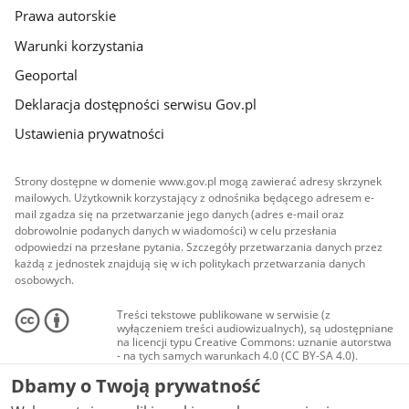
Prawa autorskie
Warunki korzystania
Geoportal
Deklaracja dostępności serwisu Gov.pl
Ustawienia prywatności
Strony dostępne w domenie www.gov.pl mogą zawierać adresy skrzynek
mailowych. Użytkownik korzystający z odnośnika będącego adresem e-
mail zgadza się na przetwarzanie jego danych (adres e-mail oraz
dobrowolnie podanych danych w wiadomości) w celu przesłania
odpowiedzi na przesłane pytania. Szczegóły przetwarzania danych przez
każdą z jednostek znajdują się w ich politykach przetwarzania danych
osobowych.
Treści tekstowe publikowane w serwisie (z
wyłączeniem treści audiowizualnych), są udostępniane
na licencji typu Creative Commons: uznanie autorstwa
- na tych samych warunkach 4.0 (CC BY-SA 4.0).
Materiały audiowizualne, w tym zdjęcia, materiały
Dbamy o Twoją prywatność
audio i wideo, są udostępniane na licencji typu
Creative Commons: uznanie autorstwa użycie