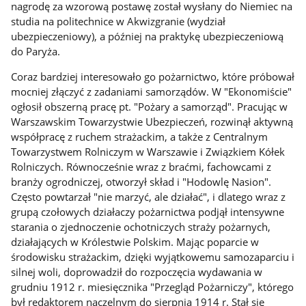
nagrodę za wzorową postawę został wysłany do Niemiec na
studia na politechnice w Akwizgranie (wydział
ubezpieczeniowy), a później na praktykę ubezpieczeniową
do Paryża.
Coraz bardziej interesowało go pożarnictwo, które próbował
mocniej złączyć z zadaniami samorządów. W "Ekonomiście"
ogłosił obszerną pracę pt. "Pożary a samorząd". Pracując w
Warszawskim Towarzystwie Ubezpieczeń, rozwinął aktywną
współpracę z ruchem strażackim, a także z Centralnym
Towarzystwem Rolniczym w Warszawie i Związkiem Kółek
Rolniczych. Równocześnie wraz z braćmi, fachowcami z
branży ogrodniczej, otworzył skład i "Hodowlę Nasion".
Często powtarzał "nie marzyć, ale działać", i dlatego wraz z
grupą czołowych działaczy pożarnictwa podjął intensywne
starania o zjednoczenie ochotniczych straży pożarnych,
działających w Królestwie Polskim. Mając poparcie w
środowisku strażackim, dzięki wyjątkowemu samozaparciu i
silnej woli, doprowadził do rozpoczęcia wydawania w
grudniu 1912 r. miesięcznika "Przegląd Pożarniczy", którego
był redaktorem naczelnym do sierpnia 1914 r. Stał się