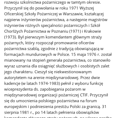
rozwoju szkolnictwa pożarniczego w tamtym okresie.
Przyczynił się do powołania w roku 1971 Wyższej
Oficerskiej Szkoły Pożarniczej w Warszawie, kształcącej
najpierw inżynierów pożarnictwa, a następnie magistrów
inżynierów różnych specjalności pożarniczych i Szkół
Choršżych Pożarnictwa w Poznaniu (1971) i Krakowie
(1973). Był pierwszym komendantem głównym straży
pożarnych, który rozpoczął promowanie oficerów
pożarnictwa szablą, zgodnie z tradycją obowiązującą w
formacjach mundurowych w Polsce. 15 maja 1976 r. został
mianowany na stopień generała pożarnictwa, co stanowiło
wyraz uznania dla osiągnięć służbowych i osobistych zalet
jego charakteru. Cieszył się niekwestionowanym
autorytetem na arenie międzynarodowej. Przez dwie
kadencje (w latach 1974-1983) pełnił z wyboru funkcję
wiceprezydenta ds. zapobiegania pożarom w
międzynarodowej organizacji pożarniczej CTIF. Przyczynił
się do umocnienia polskiego pożarnictwa na forum
europejskim i podniesienia prestiżu Polski za granicą. 31
sierpnia 1981 r., po 14 latach pełnienia obowiązków
komendanta głównego straży pożarnych, na własną prośbę