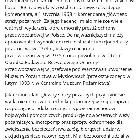
równorzędnym partnerem dla innych służb technicznych. W
lipcu 1966 r. powołany został na stanowisko zastępcy
komendanta, a 1 stycznia 1968 r. komendanta głównego
straży pożarnych. Za jego kadencji miało miejsce wiele
ważnych wydarzeń, które umocniły prestiż ochrony
przeciwpożarowej w Polsce. Do najważniejszych należy
opracowanie i wydanie dekretu o służbie funkcjonariuszy
pożarnictwa w 1974 r., ustawy o ochronie
przeciwpożarowej w 1975 r. oraz powołanie w 1972 r.
Ośrodka Badawczo-Rozwojowego Ochrony
Przeciwpożarowej w Józefowie pod Warszawą i utworzenie
Muzeum Pożarnictwa w Mysłowicach (przekształconego w
lutym 1993 r. w Centralne Muzeum Pożarnictwa).
Jako komendant główny straży pożarnych przyczynił się
wydatnie do rozwoju techniki pożarniczej w kraju poprzez
rozpoczęcie produkcji różnych typów samochodów
bojowych i pomocniczych, produkcję nowoczesnych węży
pożarniczych, motopomp oraz sprzętu ochronnego dla
zwiększenia bezpieczeństwa załóg, biorących udział w
akcjach gaśniczo-ratowniczych. Miał bezpośredni udział w