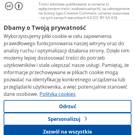
Treści tekstowe publikowane w serwisie (z
wyłączeniem treści audiowizualnych), są udostępniane
na licencji typu Creative Commons: uznanie autorstwa
- na tych samych warunkach 4.0 (CC BY-SA 4.0).
Materiały audiowizualne, w tym zdjęcia, materiały
Dbamy o Twoją prywatność
audio i wideo, są udostępniane na licencji typu
Creative Commons: uznanie autorstwa użycie
Wykorzystujemy pliki cookie w celu zapewnienia
niekomercyjne - bez utworów zależnych 4.0 (CC BY-
NC-ND 4.0), o ile nie jest to stwierdzone inaczej.
prawidłowego funkcjonowania naszej witryny oraz do
analizy ruchu i optymalizacji działania strony. Dzięki nim
możemy lepiej dostosować treści do potrzeb
użytkowników i stale ulepszać nasze usługi. Pamiętaj, że
informacje przechowywane w plikach cookie mogą
pozwalać na identyfikację konkretnego urządzenia lub
przeglądarki użytkownika, a więc potencjalnie stanowić
dane osobowe.
Polityka cookies
Odrzuć
Spersonalizuj
Zezwól na wszystkie