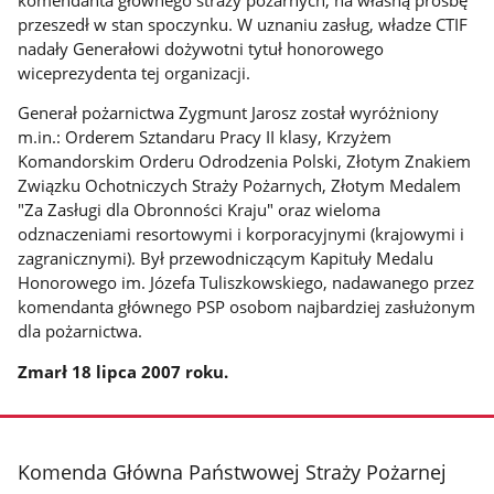
przeszedł w stan spoczynku. W uznaniu zasług, władze CTIF
nadały Generałowi dożywotni tytuł honorowego
wiceprezydenta tej organizacji.
Generał pożarnictwa Zygmunt Jarosz został wyróżniony
m.in.: Orderem Sztandaru Pracy II klasy, Krzyżem
Komandorskim Orderu Odrodzenia Polski, Złotym Znakiem
Związku Ochotniczych Straży Pożarnych, Złotym Medalem
"Za Zasługi dla Obronności Kraju" oraz wieloma
odznaczeniami resortowymi i korporacyjnymi (krajowymi i
zagranicznymi). Był przewodniczącym Kapituły Medalu
Honorowego im. Józefa Tuliszkowskiego, nadawanego przez
komendanta głównego PSP osobom najbardziej zasłużonym
dla pożarnictwa.
Zmarł 18 lipca 2007 roku.
stopka
Komenda Główna Państwowej Straży Pożarnej