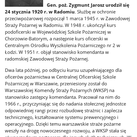
Gen. poż. Zygmunt Jarosz urodził się
24 stycznia 1920 r. w Radomiu
. Służbę w ochronie
przeciwpożarowej rozpoczął 1 marca 1945 r. w Zawodowej
Straży Pożarnej w Radomiu. W 1948 r. ukończył kurs
podoficerski w Wojewódzkiej Szkole Pożarniczej w
Chorzowie-Batorym, a następnie kurs oficerski w
Centralnym Ośrodku Wyszkolenia Pożarniczego nr 2 w
Łodzi. W 1951 r. objął stanowisko komendanta w
radomskiej Zawodowej Straży Pożarnej.
Dwa lata później, po odbyciu kursu uzupełniającego dla
oficerów pożarnictwa w Centralnej Oficerskiej Szkole
Pożarniczej w Warszawie, przeniesiony został do
Warszawskiej Komendy Straży Pożarnych (WKSP) na
stanowisko zastępcy komendanta. Pracował na nim do
1966 r., przyczyniając się do nadania stołecznej jednostce
odpowiedniej rangi przez rozbudowę strażnic i zaplecza
technicznego, kształtowanie systemu prewencyjnego i
operacyjnego. Dzięki temu warszawskie straże pożarne
weszły na drogę nowoczesnego rozwoju, a WKSP stała się