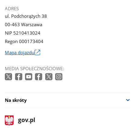
ADRES
ul. Podchorążych 38
00-463 Warszawa
NIP 5210413024
Regon 000173404
Mapa dojazdu
Link
otworzy
MEDIA SPOŁECZNOŚCIOWE:
się
w
nowym
oknie
Na skróty
stopka
Strona
gov.pl
gov.pl
główna