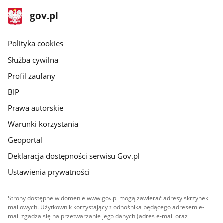
stopka
Strona
gov.pl
gov.pl
główna
gov.pl
Polityka cookies
Służba cywilna
Profil zaufany
BIP
Prawa autorskie
Warunki korzystania
Geoportal
Deklaracja dostępności serwisu Gov.pl
Ustawienia prywatności
Strony dostępne w domenie www.gov.pl mogą zawierać adresy skrzynek
mailowych. Użytkownik korzystający z odnośnika będącego adresem e-
mail zgadza się na przetwarzanie jego danych (adres e-mail oraz