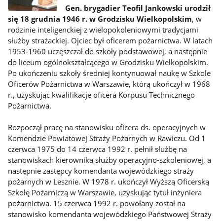
Gen. brygadier Teofil Jankowski urodził
się 18 grudnia 1946 r. w Grodzisku Wielkopolskim
, w
rodzinie inteligenckiej z wielopokoleniowymi tradycjami
służby strażackiej. Ojciec był oficerem pożarnictwa. W latach
1953-1960 uczęszczał do szkoły podstawowej, a następnie
do liceum ogólnokształcącego w Grodzisku Wielkopolskim.
Po ukończeniu szkoły średniej kontynuował naukę w Szkole
Oficerów Pożarnictwa w Warszawie, którą ukończył w 1968
r., uzyskując kwalifikacje oficera Korpusu Technicznego
Pożarnictwa.
Rozpoczął pracę na stanowisku oficera ds. operacyjnych w
Komendzie Powiatowej Straży Pożarnych w Rawiczu. Od 1
czerwca 1975 do 14 czerwca 1992 r. pełnił służbę na
stanowiskach kierownika służby operacyjno-szkoleniowej, a
następnie zastępcy komendanta wojewódzkiego straży
pożarnych w Lesznie. W 1978 r. ukończył Wyższą Oficerską
Szkołę Pożarniczą w Warszawie, uzyskując tytuł inżyniera
pożarnictwa. 15 czerwca 1992 r. powołany został na
stanowisko komendanta wojewódzkiego Państwowej Straży