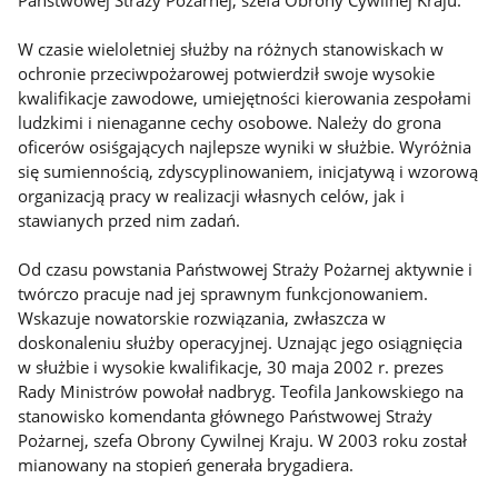
Państwowej Straży Pożarnej, szefa Obrony Cywilnej Kraju.
W czasie wieloletniej służby na różnych stanowiskach w
ochronie przeciwpożarowej potwierdził swoje wysokie
kwalifikacje zawodowe, umiejętności kierowania zespołami
ludzkimi i nienaganne cechy osobowe. Należy do grona
oficerów osiśgających najlepsze wyniki w służbie. Wyróżnia
się sumiennością, zdyscyplinowaniem, inicjatywą i wzorową
organizacją pracy w realizacji własnych celów, jak i
stawianych przed nim zadań.
Od czasu powstania Państwowej Straży Pożarnej aktywnie i
twórczo pracuje nad jej sprawnym funkcjonowaniem.
Wskazuje nowatorskie rozwiązania, zwłaszcza w
doskonaleniu służby operacyjnej. Uznając jego osiągnięcia
w służbie i wysokie kwalifikacje, 30 maja 2002 r. prezes
Rady Ministrów powołał nadbryg. Teofila Jankowskiego na
stanowisko komendanta głównego Państwowej Straży
Pożarnej, szefa Obrony Cywilnej Kraju. W 2003 roku został
mianowany na stopień generała brygadiera.