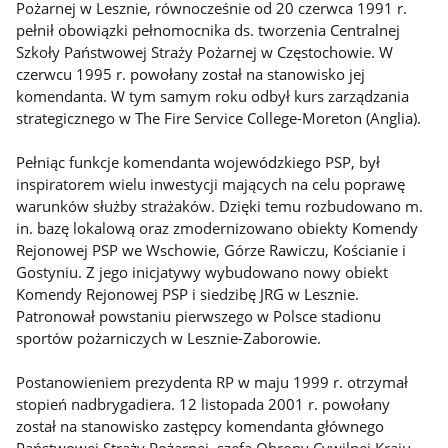
Pożarnej w Lesznie, równocześnie od 20 czerwca 1991 r.
pełnił obowiązki pełnomocnika ds. tworzenia Centralnej
Szkoły Państwowej Straży Pożarnej w Częstochowie. W
czerwcu 1995 r. powołany został na stanowisko jej
komendanta. W tym samym roku odbył kurs zarządzania
strategicznego w The Fire Service College-Moreton (Anglia).
Pełniąc funkcje komendanta wojewódzkiego PSP, był
inspiratorem wielu inwestycji mających na celu poprawę
warunków służby strażaków. Dzięki temu rozbudowano m.
in. bazę lokalową oraz zmodernizowano obiekty Komendy
Rejonowej PSP we Wschowie, Górze Rawiczu, Kościanie i
Gostyniu. Z jego inicjatywy wybudowano nowy obiekt
Komendy Rejonowej PSP i siedzibę JRG w Lesznie.
Patronował powstaniu pierwszego w Polsce stadionu
sportów pożarniczych w Lesznie-Zaborowie.
Postanowieniem prezydenta RP w maju 1999 r. otrzymał
stopień nadbrygadiera. 12 listopada 2001 r. powołany
został na stanowisko zastępcy komendanta głównego