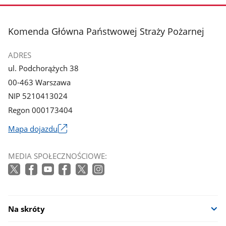
stopka
Komenda Główna Państwowej Straży Pożarnej
ADRES
ul. Podchorążych 38
00-463 Warszawa
NIP 5210413024
Regon 000173404
Mapa dojazdu
Link
otworzy
MEDIA SPOŁECZNOŚCIOWE:
się
w
nowym
oknie
Na skróty