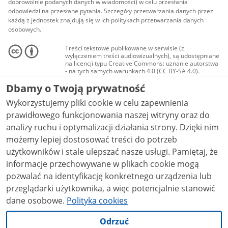
dobrowolnie podanych danych w wiadomości) w celu przesłania
odpowiedzi na przesłane pytania. Szczegóły przetwarzania danych przez
każdą z jednostek znajdują się w ich politykach przetwarzania danych
osobowych.
Treści tekstowe publikowane w serwisie (z
wyłączeniem treści audiowizualnych), są udostępniane
na licencji typu Creative Commons: uznanie autorstwa
- na tych samych warunkach 4.0 (CC BY-SA 4.0).
Materiały audiowizualne, w tym zdjęcia, materiały
Dbamy o Twoją prywatność
audio i wideo, są udostępniane na licencji typu
Creative Commons: uznanie autorstwa użycie
Wykorzystujemy pliki cookie w celu zapewnienia
niekomercyjne - bez utworów zależnych 4.0 (CC BY-
NC-ND 4.0), o ile nie jest to stwierdzone inaczej.
prawidłowego funkcjonowania naszej witryny oraz do
analizy ruchu i optymalizacji działania strony. Dzięki nim
możemy lepiej dostosować treści do potrzeb
użytkowników i stale ulepszać nasze usługi. Pamiętaj, że
informacje przechowywane w plikach cookie mogą
pozwalać na identyfikację konkretnego urządzenia lub
przeglądarki użytkownika, a więc potencjalnie stanowić
dane osobowe.
Polityka cookies
Odrzuć