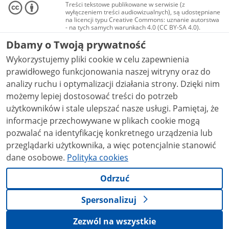
Treści tekstowe publikowane w serwisie (z
wyłączeniem treści audiowizualnych), są udostępniane
na licencji typu Creative Commons: uznanie autorstwa
- na tych samych warunkach 4.0 (CC BY-SA 4.0).
Materiały audiowizualne, w tym zdjęcia, materiały
Dbamy o Twoją prywatność
audio i wideo, są udostępniane na licencji typu
Creative Commons: uznanie autorstwa użycie
Wykorzystujemy pliki cookie w celu zapewnienia
niekomercyjne - bez utworów zależnych 4.0 (CC BY-
NC-ND 4.0), o ile nie jest to stwierdzone inaczej.
prawidłowego funkcjonowania naszej witryny oraz do
analizy ruchu i optymalizacji działania strony. Dzięki nim
możemy lepiej dostosować treści do potrzeb
użytkowników i stale ulepszać nasze usługi. Pamiętaj, że
informacje przechowywane w plikach cookie mogą
pozwalać na identyfikację konkretnego urządzenia lub
przeglądarki użytkownika, a więc potencjalnie stanowić
dane osobowe.
Polityka cookies
Odrzuć
Spersonalizuj
Zezwól na wszystkie