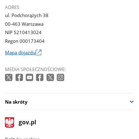
ADRES
ul. Podchorążych 38
00-463 Warszawa
NIP 5210413024
Regon 000173404
Mapa dojazdu
Link
otworzy
MEDIA SPOŁECZNOŚCIOWE:
się
w
nowym
oknie
Na skróty
stopka
Strona
gov.pl
gov.pl
główna
gov.pl