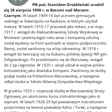
Płk poż. Stanisław Drożdżeński urodził
się 28 sierpnia 1898 r. w Batumi nad Morzem
Czarnym.
W latach 1909-16 był uczniem gimnazjum
realnego w Stawropolu na Kaukazie, w którym uzyskał
maturę. W latach 1916-17 pracował jako tokarz, a w maju
1917 r. wstąpił do Aleksandrowskiej Szkoły Wojskowej w
Moskwie i jesienią tegoż roku wraz z kompanią szkolną
został wysłany na front austriacki w stopniu podporucznika.
Ranny, został zwolniony na urlop zdrowotny. W 1918 r.
wstąpił do tworzącej się na Kubaniu polskiej dywizji WP gen.
Żeligowskiego. Po przedostaniu się do Warszawy, wstąpił
do 2 pp Legionów. W 1920 r. wziął udział w wojnie polsko-
bolszewickiej jako dowódca kompanii. Zwolniony ze służby
podjął studia na Politechnice Warszawskiej, a następnie
odbył studia w Szkole Głównej Gospodarstwa Wiejskiego.
W grudniu 1925 r. rozpoczął służbę w Warszawskiej Straży
Ogniowej, po ukończeniu kursu instruktorskiego jako st.
aspirant. W latach 1928-29 był powiatowym instruktorem
pożarnictwa na terenie powiatów Kalisz i Turek, a następnie