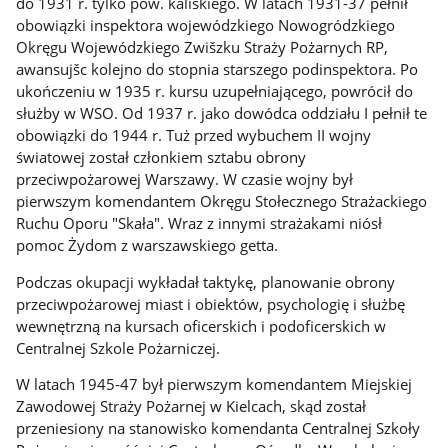
do 1931 r. tylko pow. kaliskiego. W latach 1931-37 pełnił
obowiązki inspektora wojewódzkiego Nowogródzkiego
Okręgu Wojewódzkiego Zwišzku Straży Pożarnych RP,
awansujšc kolejno do stopnia starszego podinspektora. Po
ukończeniu w 1935 r. kursu uzupełniającego, powrócił do
służby w WSO. Od 1937 r. jako dowódca oddziału I pełnił te
obowiązki do 1944 r. Tuż przed wybuchem II wojny
światowej został członkiem sztabu obrony
przeciwpożarowej Warszawy. W czasie wojny był
pierwszym komendantem Okręgu Stołecznego Strażackiego
Ruchu Oporu "Skała". Wraz z innymi strażakami niósł
pomoc Żydom z warszawskiego getta.
Podczas okupacji wykładał taktykę, planowanie obrony
przeciwpożarowej miast i obiektów, psychologię i służbę
wewnętrzną na kursach oficerskich i podoficerskich w
Centralnej Szkole Pożarniczej.
W latach 1945-47 był pierwszym komendantem Miejskiej
Zawodowej Straży Pożarnej w Kielcach, skąd został
przeniesiony na stanowisko komendanta Centralnej Szkoły