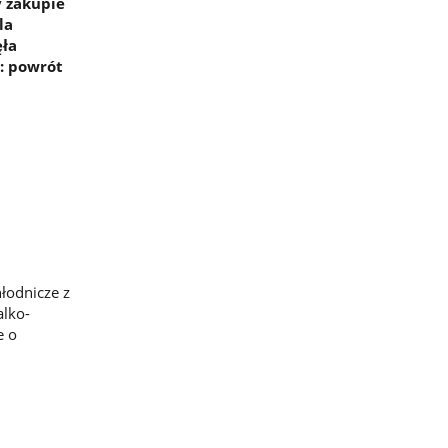
y zakupie
la
ęła
: powrót
łodnicze z
alko-
e o