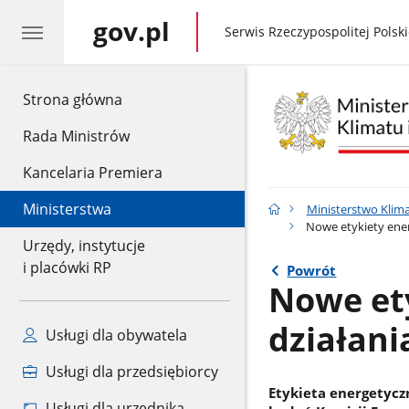
gov.pl
gov.pl
Serwis Rzeczypospolitej Polski
gov.pl
Strona główna
Rada Ministrów
Kancelaria Premiera
Ministerstwa
Ministerstwo Klima
Nowe etykiety ener
Urzędy, instytucje
i placówki RP
Powrót
Nowe ety
działani
Usługi dla obywatela
Usługi dla przedsiębiorcy
Etykieta energetycz
Usługi dla urzędnika