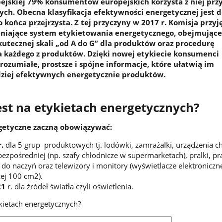
ejskiej 79% konsumentów europejskich korzysta z niej prz
ych. Obecna klasyfikacja efektywności energetycznej jest d
końca przejrzysta. Z tej przyczyny w 2017 r. Komisja przyj
eniające system etykietowania energetycznego, obejmujące
skutecznej skali „od A do G” dla produktów oraz procedurę
dla każdego z produktów. Dzięki nowej etykiecie konsumenci
rozumiałe, prostsze i spójne informacje, które ułatwią im
dziej efektywnych energetycznie produktów.
st na etykietach energetycznych?
getyczne zaczną obowiązywać:
r.
dla 5 grup produktowych tj. lodówki, zamrażalki, urządzenia ch
ezpośredniej (np. szafy chłodnicze w supermarketach), pralki, pr
 do naczyń oraz telewizory i monitory (wyświetlacze elektroniczn
ej 100 cm2).
21
r. dla źródeł światła czyli oświetlenia.
kietach energetycznych?