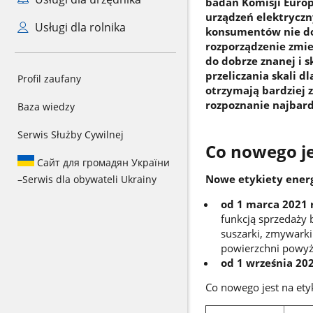
badań Komisji Europ
urządzeń elektryczn
Usługi dla rolnika
konsumentów nie do 
rozporządzenie zmi
do dobrze znanej i 
przeliczania skali 
Profil zaufany
otrzymają bardziej z
rozpoznanie najbar
Baza wiedzy
Serwis Służby Cywilnej
Co nowego je
Сайт для громадян України
Nowe etykiety ener
–
Serwis dla obywateli Ukrainy
od 1 marca 2021 
funkcją sprzedaży b
suszarki, zmywarki
powierzchni powyż
od 1 września 20
Co nowego jest na ety