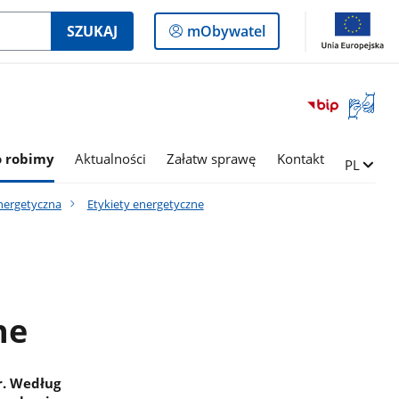
Logowanie
SZUKAJ
mObywatel
do
panelu
Otwórz
okno
z
tłumac
o robimy
Aktualności
Załatw sprawę
Kontakt
Zmień ję
PL
języka
migowe
nergetyczna
Etykiety energetyczne
ne
r. Według