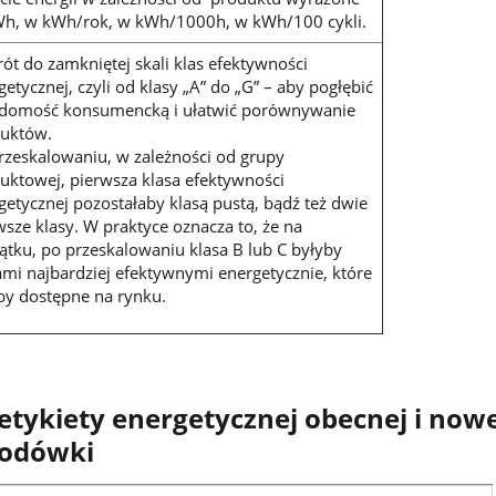
h, w kWh/rok, w kWh/1000h, w kWh/100 cykli.
ót do zamkniętej skali klas efektywności
getycznej, czyli od klasy „A” do „G” – aby pogłębić
domość konsumencką i ułatwić porównywanie
uktów.
rzeskalowaniu, w zależności od grupy
uktowej, pierwsza klasa efektywności
getycznej pozostałaby klasą pustą, bądź też dwie
wsze klasy. W praktyce oznacza to, że na
ątku, po przeskalowaniu klasa B lub C byłyby
ami najbardziej efektywnymi energetycznie, które
by dostępne na rynku.
tykiety energetycznej obecnej i nowe
lodówki