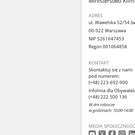
stopka
Ministerstwo Klim
ADRES
ul. Wawelska 52/54 (we
00-922 Warszawa
NIP 5261647453
Regon 001064858
KONTAKT
Skontaktuj się z nami
pod numerem:
(+48) 223-692-900
Infolinia dla Obywatel
(+48) 222 500 136
W dni robocze
w godzinach: 10:00-14:00
MEDIA SPOŁECZNOŚC