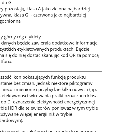
 do G.
ry pozostają, klasa A jako zielona najbardziej
tywna, klasa G - czerwona jako najbardziej
gochłonna
y górny róg etykiety
 danych będzie zawierała dodatkowe informacje
zystkich etykietowanych produktach. Będzie
a się do niej dostać skanując kod QR za pomocą
tfona.
szość ikon pokazujących funkcję produktu
stanie bez zmian. Jednak niektóre piktogramy
 nieco zmienione i przybędzie kilka nowych (np.
a efektywności wirowania pralki oznaczona klasa
 do D, oznaczenie efektywności energetycznnej
ybie HDR dla telewizorów ponieważ w tym trybie
 zużywane więcej energii niż w trybie
dardowym).
cie energii w zależności od produktu wyrażone