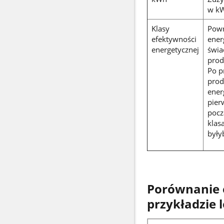
w kW
Klasy
Powr
efektywności
ener
energetycznej
świa
prod
Po p
prod
ener
pier
pocz
klas
były
Porównanie e
przykładzie 