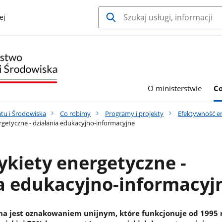
ej
O ministerstwie
C
tu i Środowiska
Co robimy
Programy i projekty
Efektywność e
getyczne - działania edukacyjno-informacyjne
kiety energetyczne -
a edukacyjno-informacyj
na jest oznakowaniem unijnym, które funkcjonuje od 1995 