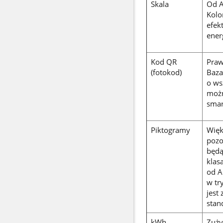
Skala
Od A
Kolo
efek
ener
Kod QR
Praw
(fotokod)
Baza
o ws
możn
smar
Piktogramy
Więk
pozo
będą
klas
od A
w tr
jest
stan
kWh
Zuży