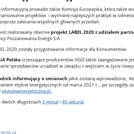
nformacyjną prowadzi także Komisja Europejska, która także ws
inansowanie projektów i wymianę najlepszych praktyk w odniesi
poprzez zalecanie wspólnych głównych przesłań.
jest realizowany obecnie
projekt LABEL 2020 z udziałem partn
cji Poszanowania Energii S.A.
EL 2020 zostały przygotowanie informacje dla Konsumentów.
iA Polska
zrzeszające producentów AGD także zaangażowane je
nie sprzedawców urządzeń w związku z wejściem w życie nowyc
dnik informujący o zmianach
jakie zostaną wprowadzone, kt
aniem etykiet energetycznych od marca 2021 r. , po szczegóły 
y
etykietaenergetyczna.pl.
 o dwóch długościach
3 minut
i
40 sekund
.
L2020.pl