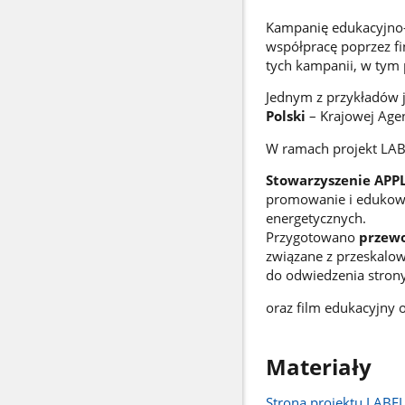
Kampanię edukacyjno-i
współpracę poprzez f
tych kampanii, w tym 
Jednym z przykładów 
Polski
– Krajowej Agen
W ramach projekt LAB
Stowarzyszenie APPL
promowanie i edukowa
energetycznych.
Przygotowano
przewo
związane z przeskalow
do odwiedzenia stron
oraz film edukacyjny
Materiały
Strona projektu LABE