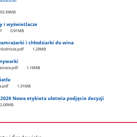
103.39MB
y i wyświetlacze
f
0.91MB
zamrażarki i chłodziarki do wina
hlodnicze.pdf
1.29MB
zmywarki
iorace.pdf
1.16MB
iatła
a.pdf
1.31MB
 2020 Nowa etykieta ułatwia podjęcie decyzji
2.00MB