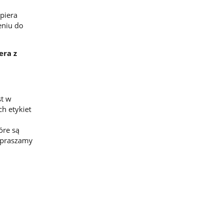
piera
eniu do
era z
st w
h etykiet
óre są
zapraszamy