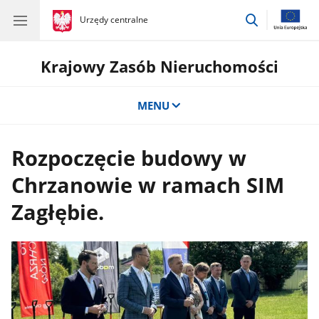
przejdź
gov.pl
Urzędy centralne
gov.pl
Urzędy
do
centralne
wyszukiwar
Krajowy Zasób Nieruchomości
MENU
Rozpoczęcie budowy w
Chrzanowie w ramach SIM
Zagłębie.