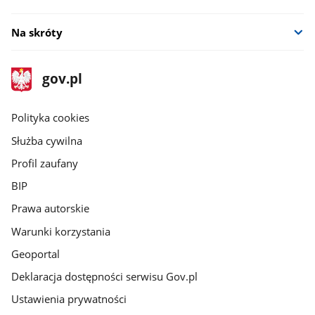
Na skróty
stopka
Strona
gov.pl
gov.pl
główna
gov.pl
Polityka cookies
Służba cywilna
Profil zaufany
BIP
Prawa autorskie
Warunki korzystania
Geoportal
Deklaracja dostępności serwisu Gov.pl
Ustawienia prywatności