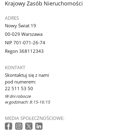
stopka
Krajowy Zasób Nieruchomości
galerii.
ADRES
Nowy Świat 19
00-029 Warszawa
NIP 701-071-26-74
Regon 368112343
KONTAKT
Skontaktuj się z nami
pod numerem:
22 511 53 50
W dni robocze
w godzinach: 8:15-16:15
MEDIA SPOŁECZNOŚCIOWE: