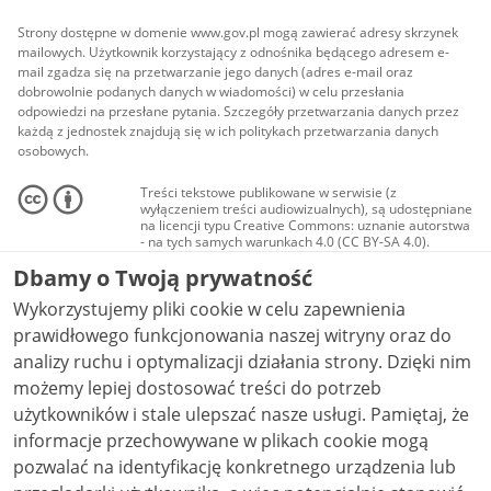
Strony dostępne w domenie www.gov.pl mogą zawierać adresy skrzynek
mailowych. Użytkownik korzystający z odnośnika będącego adresem e-
mail zgadza się na przetwarzanie jego danych (adres e-mail oraz
dobrowolnie podanych danych w wiadomości) w celu przesłania
odpowiedzi na przesłane pytania. Szczegóły przetwarzania danych przez
każdą z jednostek znajdują się w ich politykach przetwarzania danych
osobowych.
Treści tekstowe publikowane w serwisie (z
wyłączeniem treści audiowizualnych), są udostępniane
na licencji typu Creative Commons: uznanie autorstwa
- na tych samych warunkach 4.0 (CC BY-SA 4.0).
Materiały audiowizualne, w tym zdjęcia, materiały
Dbamy o Twoją prywatność
audio i wideo, są udostępniane na licencji typu
Creative Commons: uznanie autorstwa użycie
Wykorzystujemy pliki cookie w celu zapewnienia
niekomercyjne - bez utworów zależnych 4.0 (CC BY-
NC-ND 4.0), o ile nie jest to stwierdzone inaczej.
prawidłowego funkcjonowania naszej witryny oraz do
analizy ruchu i optymalizacji działania strony. Dzięki nim
możemy lepiej dostosować treści do potrzeb
użytkowników i stale ulepszać nasze usługi. Pamiętaj, że
informacje przechowywane w plikach cookie mogą
pozwalać na identyfikację konkretnego urządzenia lub