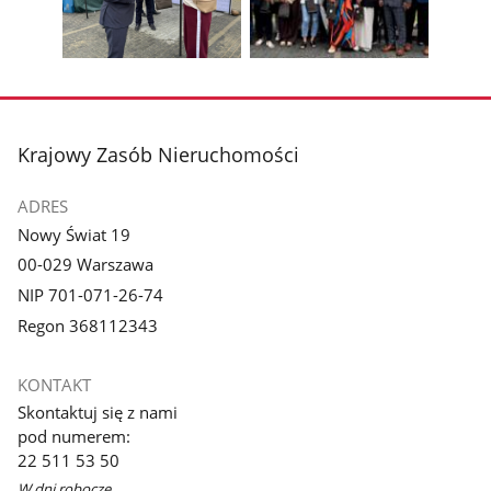
z
z
zdjęcia
zdjęc
galerii.
galerii.
Pokaż
Pokaż
zdjęcie
zdjęcie
3
4
z
z
stopka
Krajowy Zasób Nieruchomości
galerii.
galerii.
ADRES
Nowy Świat 19
00-029 Warszawa
NIP 701-071-26-74
Regon 368112343
KONTAKT
Skontaktuj się z nami
pod numerem:
22 511 53 50
W dni robocze