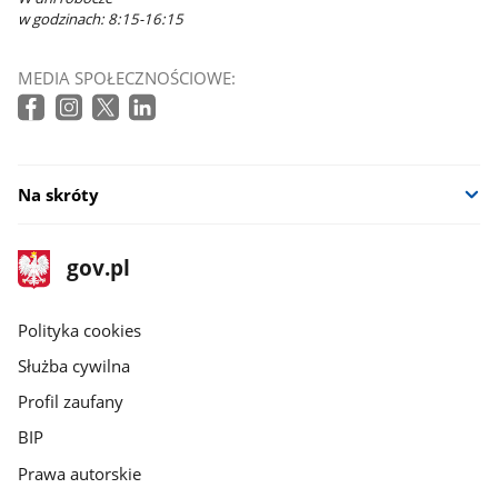
w godzinach: 8:15-16:15
MEDIA SPOŁECZNOŚCIOWE:
Na skróty
stopka
Strona
gov.pl
gov.pl
główna
gov.pl
Polityka cookies
Służba cywilna
Profil zaufany
BIP
Prawa autorskie