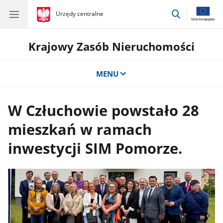
przejdź
gov.pl
Urzędy centralne
gov.pl
Urzędy
do
centralne
wyszukiwar
Krajowy Zasób Nieruchomości
MENU
W Człuchowie powstało 28
mieszkań w ramach
inwestycji SIM Pomorze.