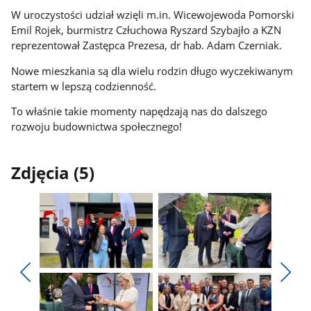
W uroczystości udział wzięli m.in. Wicewojewoda Pomorski
Emil Rojek, burmistrz Człuchowa Ryszard Szybajło a KZN
reprezentował Zastępca Prezesa, dr hab. Adam Czerniak.
Nowe mieszkania są dla wielu rodzin długo wyczekiwanym
startem w lepszą codzienność.
To właśnie takie momenty napędzają nas do dalszego
rozwoju budownictwa społecznego!
Zdjęcia (5)
Pokaż
Pokaż
zdjęcie
zdjęcie
Pokaż
Poka
1
2
poprzednie
nest