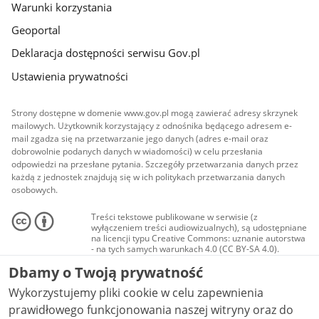
Warunki korzystania
Geoportal
Deklaracja dostępności serwisu Gov.pl
Ustawienia prywatności
Strony dostępne w domenie www.gov.pl mogą zawierać adresy skrzynek
mailowych. Użytkownik korzystający z odnośnika będącego adresem e-
mail zgadza się na przetwarzanie jego danych (adres e-mail oraz
dobrowolnie podanych danych w wiadomości) w celu przesłania
odpowiedzi na przesłane pytania. Szczegóły przetwarzania danych przez
każdą z jednostek znajdują się w ich politykach przetwarzania danych
osobowych.
Treści tekstowe publikowane w serwisie (z
wyłączeniem treści audiowizualnych), są udostępniane
na licencji typu Creative Commons: uznanie autorstwa
- na tych samych warunkach 4.0 (CC BY-SA 4.0).
Materiały audiowizualne, w tym zdjęcia, materiały
Dbamy o Twoją prywatność
audio i wideo, są udostępniane na licencji typu
Creative Commons: uznanie autorstwa użycie
Wykorzystujemy pliki cookie w celu zapewnienia
niekomercyjne - bez utworów zależnych 4.0 (CC BY-
NC-ND 4.0), o ile nie jest to stwierdzone inaczej.
prawidłowego funkcjonowania naszej witryny oraz do