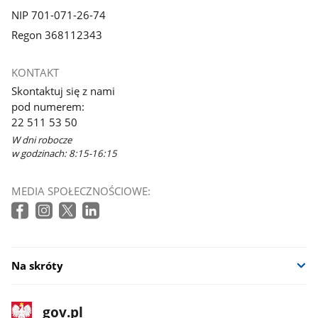
NIP 701-071-26-74
Regon 368112343
KONTAKT
Skontaktuj się z nami
pod numerem:
22 511 53 50
W dni robocze
w godzinach: 8:15-16:15
MEDIA SPOŁECZNOŚCIOWE:
Na skróty
stopka
Strona
gov.pl