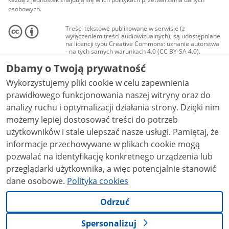
osobowych.
Treści tekstowe publikowane w serwisie (z
wyłączeniem treści audiowizualnych), są udostępniane
na licencji typu Creative Commons: uznanie autorstwa
- na tych samych warunkach 4.0 (CC BY-SA 4.0).
Materiały audiowizualne, w tym zdjęcia, materiały
Dbamy o Twoją prywatność
audio i wideo, są udostępniane na licencji typu
Creative Commons: uznanie autorstwa użycie
Wykorzystujemy pliki cookie w celu zapewnienia
niekomercyjne - bez utworów zależnych 4.0 (CC BY-
NC-ND 4.0), o ile nie jest to stwierdzone inaczej.
prawidłowego funkcjonowania naszej witryny oraz do
analizy ruchu i optymalizacji działania strony. Dzięki nim
możemy lepiej dostosować treści do potrzeb
użytkowników i stale ulepszać nasze usługi. Pamiętaj, że
informacje przechowywane w plikach cookie mogą
pozwalać na identyfikację konkretnego urządzenia lub
przeglądarki użytkownika, a więc potencjalnie stanowić
dane osobowe.
Polityka cookies
Odrzuć
Spersonalizuj