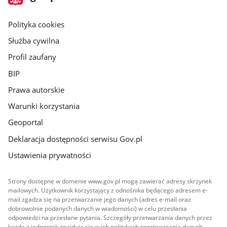
gov.pl
główna
gov.pl
Polityka cookies
Służba cywilna
Profil zaufany
BIP
Prawa autorskie
Warunki korzystania
Geoportal
Deklaracja dostępności serwisu Gov.pl
Ustawienia prywatności
Strony dostępne w domenie www.gov.pl mogą zawierać adresy skrzynek
mailowych. Użytkownik korzystający z odnośnika będącego adresem e-
mail zgadza się na przetwarzanie jego danych (adres e-mail oraz
dobrowolnie podanych danych w wiadomości) w celu przesłania
odpowiedzi na przesłane pytania. Szczegóły przetwarzania danych przez
każdą z jednostek znajdują się w ich politykach przetwarzania danych