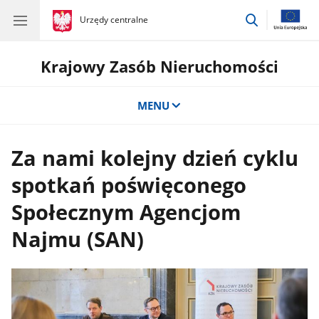
przejdź
gov.pl
Urzędy centralne
gov.pl
Urzędy
do
centralne
wyszukiwar
Krajowy Zasób Nieruchomości
MENU
Za nami kolejny dzień cyklu
spotkań poświęconego
Społecznym Agencjom
Najmu (SAN)